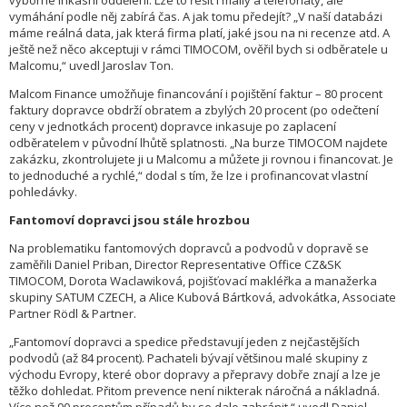
výborné inkasní oddělení. Lze to řešit i maily a telefonáty, ale
vymáhání podle něj zabírá čas. A jak tomu předejít? „V naší databázi
máme reálná data, jak která firma platí, jaké jsou na ni recenze atd. A
ještě než něco akceptuji v rámci TIMOCOM, ověřil bych si odběratele u
Malcomu,“ uvedl Jaroslav Ton.
Malcom Finance umožňuje financování i pojištění faktur – 80 procent
faktury dopravce obdrží obratem a zbylých 20 procent (po odečtení
ceny v jednotkách procent) dopravce inkasuje po zaplacení
odběratelem v původní lhůtě splatnosti. „Na burze TIMOCOM najdete
zakázku, zkontrolujete ji u Malcomu a můžete ji rovnou i financovat. Je
to jednoduché a rychlé,“ dodal s tím, že lze i profinancovat vlastní
pohledávky.
Fantomoví dopravci jsou stále hrozbou
Na problematiku fantomových dopravců a podvodů v dopravě se
zaměřili Daniel Priban, Director Representative Office CZ&SK
TIMOCOM, Dorota Waclawiková, pojišťovací makléřka a manažerka
skupiny SATUM CZECH, a Alice Kubová Bártková, advokátka, Associate
Partner Rödl & Partner.
„Fantomoví dopravci a spedice představují jeden z nejčastějších
podvodů (až 84 procent). Pachateli bývají většinou malé skupiny z
východu Evropy, které obor dopravy a přepravy dobře znají a lze je
těžko dohledat. Přitom prevence není nikterak náročná a nákladná.