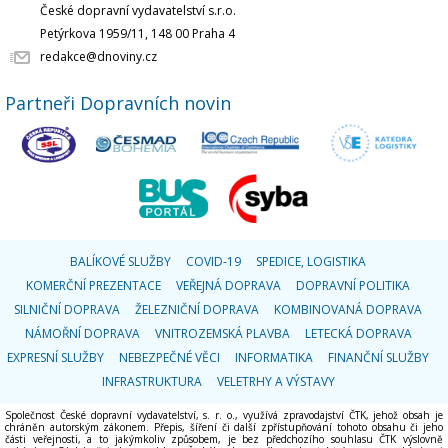
České dopravní vydavatelství s.r.o.
Petýrkova 1959/11, 148 00 Praha 4
redakce@dnoviny.cz
Partneři Dopravních novin
BALÍKOVÉ SLUŽBY
COVID-19
SPEDICE, LOGISTIKA
KOMERČNÍ PREZENTACE
VEŘEJNÁ DOPRAVA
DOPRAVNÍ POLITIKA
SILNIČNÍ DOPRAVA
ŽELEZNIČNÍ DOPRAVA
KOMBINOVANÁ DOPRAVA
NÁMOŘNÍ DOPRAVA
VNITROZEMSKÁ PLAVBA
LETECKÁ DOPRAVA
EXPRESNÍ SLUŽBY
NEBEZPEČNÉ VĚCI
INFORMATIKA
FINANČNÍ SLUŽBY
INFRASTRUKTURA
VELETRHY A VÝSTAVY
Společnost České dopravní vydavatelství, s. r. o., využívá zpravodajství ČTK, jehož obsah je
chráněn autorským zákonem. Přepis, šíření či další zpřístupňování tohoto obsahu či jeho
části veřejnosti, a to jakýmkoliv způsobem, je bez předchozího souhlasu ČTK výslovně