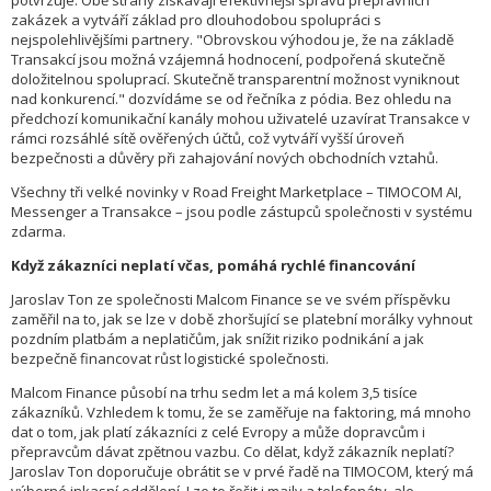
potvrzuje. Obě strany získávají efektivnější správu přepravních
zakázek a vytváří základ pro dlouhodobou spolupráci s
nejspolehlivějšími partnery. "Obrovskou výhodou je, že na základě
Transakcí jsou možná vzájemná hodnocení, podpořená skutečně
doložitelnou spoluprací. Skutečně transparentní možnost vyniknout
nad konkurencí." dozvídáme se od řečníka z pódia. Bez ohledu na
předchozí komunikační kanály mohou uživatelé uzavírat Transakce v
rámci rozsáhlé sítě ověřených účtů, což vytváří vyšší úroveň
bezpečnosti a důvěry při zahajování nových obchodních vztahů.
Všechny tři velké novinky v Road Freight Marketplace – TIMOCOM AI,
Messenger a Transakce – jsou podle zástupců společnosti v systému
zdarma.
Když zákazníci neplatí včas, pomáhá rychlé financování
Jaroslav Ton ze společnosti Malcom Finance se ve svém příspěvku
zaměřil na to, jak se lze v době zhoršující se platební morálky vyhnout
pozdním platbám a neplatičům, jak snížit riziko podnikání a jak
bezpečně financovat růst logistické společnosti.
Malcom Finance působí na trhu sedm let a má kolem 3,5 tisíce
zákazníků. Vzhledem k tomu, že se zaměřuje na faktoring, má mnoho
dat o tom, jak platí zákazníci z celé Evropy a může dopravcům i
přepravcům dávat zpětnou vazbu. Co dělat, když zákazník neplatí?
Jaroslav Ton doporučuje obrátit se v prvé řadě na TIMOCOM, který má