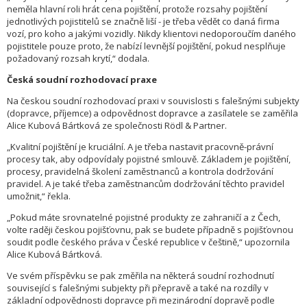
neměla hlavní roli hrát cena pojištění, protože rozsahy pojištění
jednotlivých pojistitelů se značně liší - je třeba vědět co daná firma
vozí, pro koho a jakými vozidly. Nikdy klientovi nedoporoučím daného
pojistitele pouze proto, že nabízí levnější pojištění, pokud nesplňuje
požadovaný rozsah krytí,“ dodala.
Česká soudní rozhodovací praxe
Na českou soudní rozhodovací praxi v souvislosti s falešnými subjekty
(dopravce, příjemce) a odpovědnost dopravce a zasílatele se zaměřila
Alice Kubová Bártková ze společnosti Rödl & Partner.
„Kvalitní pojištění je kruciální. A je třeba nastavit pracovně-právní
procesy tak, aby odpovídaly pojistné smlouvě. Základem je pojištění,
procesy, pravidelná školení zaměstnanců a kontrola dodržování
pravidel. A je také třeba zaměstnancům dodržování těchto pravidel
umožnit,“ řekla.
„Pokud máte srovnatelné pojistné produkty ze zahraničí a z Čech,
volte raději českou pojišťovnu, pak se budete případně s pojišťovnou
soudit podle českého práva v České republice v češtině,“ upozornila
Alice Kubová Bártková.
Ve svém příspěvku se pak změřila na některá soudní rozhodnutí
související s falešnými subjekty při přepravě a také na rozdíly v
základní odpovědnosti dopravce při mezinárodní dopravě podle