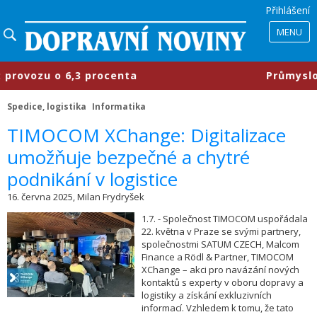
Přihlášení
MENU
6,3 procenta
​Průmyslové parky se
Spedice, logistika
Informatika
TIMOCOM XChange: Digitalizace
umožňuje bezpečné a chytré
podnikání v logistice
16. června 2025, Milan Frydryšek
1.7. - Společnost TIMOCOM uspořádala
22. května v Praze se svými partnery,
společnostmi SATUM CZECH, Malcom
Finance a Rödl & Partner, TIMOCOM
XChange – akci pro navázání nových
kontaktů s experty v oboru dopravy a
logistiky a získání exkluzivních
informací. Vzhledem k tomu, že tato