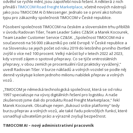
odvětví se rychle mění, jsou zapotřebí nová řešení. A některá z nich
přináší i
TIMOCOM Road Freight Marketplace
, včetně nových nástrojů
jako jsou TIMOCOM AI či Messenger. Jednalo se o první akci tohoto
typu pro zákazníky společnosti TIMOCOM v České republice.
Působení společnosti TIMOCOM na českém a slovenském trhu přiblížili
v úvodu Radovan Tišer, Team Leader Sales CZ&SK a Marek Kocourek,
Team Leader Customer Service CZ&SK. „Společnost TIMOCOM má v
současnosti na 56 000 zákazníků po celé Evropě. V České republice a
na Slovensku se jejich počet od roku 2019 do letošního prvního čtvrtletí
zvýšil o více než 100 procent. Velký nárůst byl v letech 2022 až 2023,
kdy vzrostl zájem o spotové přepravy. Co se týče vnitrostátních
přepravy, v obou zemích je procentuální růst prakticky vyvážený,“
uvedl Radovan Tišer. V burze nákladů a volných vozidel se podle něj
denně vyskytuje kolem jednoho milionu nabídek přeprav a volných
vozů .
„TIMOCOM je německá technologická společnost, která se od roku
1997 specializuje na vývoj digitálních řešení pro logistiku. A naše
zkušenosti jsme dali do produktu Road Freight Marketplace,“ řekl
Marek Kocourek. Obsahuje nejen „tlukoucí srdce platformy“ tedy
burzu přeprav a volných vozů, ale také řadu pokročilých funkcí, které
usnadňují uživatelům práci a výrazně zvyšují bezpečnost.
TIMOCOM AI – nový administrativní pracovník