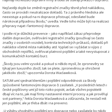
najímají nicnetušící dopravní firmy a obětí se stávají příkazci i dopravci.
Nejčastěji dojde ke změně registrační značky těsně před nakládkou,
často se provádí i neutralizace dokladů. Ta z právního hlediska ale
neexistuje a pokud na ni dopravce přistoupí, odesílatel bude
nárokovat případnou škodu,“ uvedla. Vedle toho může být na realizaci
přepravy najat i fantomový dopravce.
I podle ní je důležitá prevence – jako například zákaz přeprodeje
dalším dopravcům, ověřování registrační značky (používají se často
značky z osobních vozidel), kontrola technických průkazů, dokladů při
nakládce včetně místa nakládky atd. Vyplatí se i vyžádat si výpis z
obchodních rejstříků, ověřovat platnost pojištění a také nevystupovat z
komunikačních kontaktů burz.
„Škody jsou velmi vysoké a pokud si někdo myslí, že zpronevěry se
týkají jen luxusního zboží, tak se plete, zpronevěrou je ohrožené
jakékoliv zboží,“ upozornila Dorota Waclawiková.
SATUM umí sjednat klientům i pojištění odpovědnosti za škody
způsobené fantomovými dopravce či zasílateli. „V posledních letech i
české pojišťovny umí již toto riziko pojistit, avšak všichni pojistitelé
dbají víc na to, jak mají firmy nastavené interní procesy a jak prověřují
své partnery,“ řekla Dorota Waclawiková a zdůraznila, že nestačí mít
jen pojištění, ale je třeba dbát i na prevenci.
„U výběru vhodného pojištění pro dopravce nebo zasílatele by nikdy