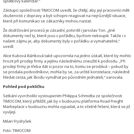
splátkový kalendář.“
Zástupci společnosti TIMOCOM uvedli, že chtějí, aby její pracovníci měli
zkušenosti z dopravy a byli schopni reagovat na nejrůznější situace,
které při komunikaci se zákazníky mohou nastat.
Že dodržování procesů je zásadní, potvrdil i Jaroslav Ton. „Jiné
dokumenty než ty, které jsou v pořádku, bychom nekoupili. Takže i v
našem zájmu je, aby dokumenty byly v pořádku a vymahatelné,“
uvedl.
Alice Kubová Bártková také upozornila na jedno úskalí, které by mohlo
hrozit při prodeji firmy a jejímu následnému zneužití k podvodu. „Při
prodeji firmy je třeba dát si pozor na to, komu se prodává – pokud by
se prodala podvodníkovi, mohla by se, za určité konstelace, následně
hledat cesta, jak škodu vymáhat po původním jednateli,“ varovala.
Pohled pod pokličku
Setkání vyvrcholilo vystoupením Philippa Schmidta ze společnosti
TIMOCOM, který přiblížil, jak by v budoucnu platforma Road Freight
Markeplace v budoucnu mohla vypadat, a to včetně řešení, která se již
vyvíjejí.
Milan Frydryšek
Foto: TIMOCOM