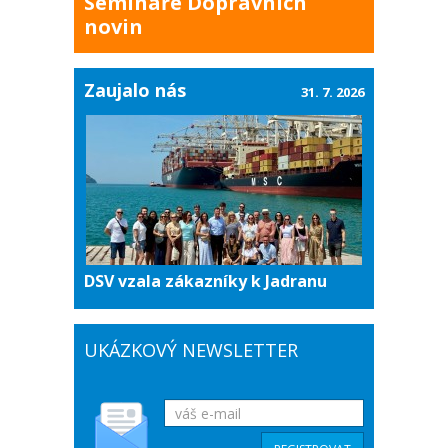
Semináře Dopravních
novin
Zaujalo nás
31. 7. 2026
DSV vzala zákazníky k Jadranu
UKÁZKOVÝ NEWSLETTER