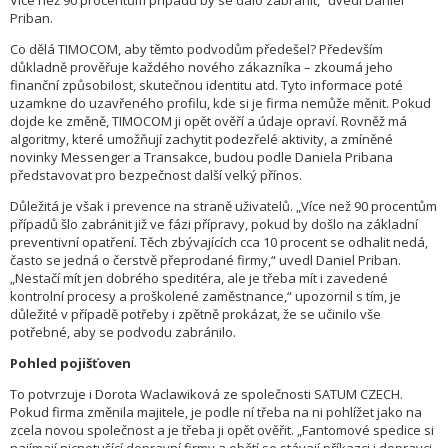
Více než 90 procentům případů by se dalo zabránit,“ uvedl Daniel
Priban.
Co dělá TIMOCOM, aby těmto podvodům předešel? Především
důkladně prověřuje každého nového zákazníka – zkoumá jeho
finanční způsobilost, skutečnou identitu atd. Tyto informace poté
uzamkne do uzavřeného profilu, kde si je firma nemůže měnit. Pokud
dojde ke změně, TIMOCOM ji opět ověří a údaje opraví. Rovněž má
algoritmy, které umožňují zachytit podezřelé aktivity, a zmíněné
novinky Messenger a Transakce, budou podle Daniela Pribana
představovat pro bezpečnost další velký přínos.
Důležitá je však i prevence na straně uživatelů. „Více než 90 procentům
případů šlo zabránit již ve fázi přípravy, pokud by došlo na základní
preventivní opatření. Těch zbývajících cca 10 procent se odhalit nedá,
často se jedná o čerstvě přeprodané firmy,“ uvedl Daniel Priban.
„Nestačí mít jen dobrého speditéra, ale je třeba mít i zavedené
kontrolní procesy a proškolené zaměstnance,“ upozornil s tím, je
důležité v případě potřeby i zpětně prokázat, že se učinilo vše
potřebné, aby se podvodu zabránilo.
Pohled pojišťoven
To potvrzuje i Dorota Waclawiková ze společnosti SATUM CZECH.
Pokud firma změnila majitele, je podle ní třeba na ni pohlížet jako na
zcela novou společnost a je třeba ji opět ověřit. „Fantomové spedice si