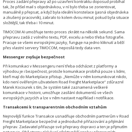
Proces zadání přepravy až po uzavření kontraktu doposud probíhal
tak, že přišel mail s objednávkou, v ní bylo třeba se zorientovat,
manuálně ji přepsat, a když byla ideální konstelace (jasná objednávka
a zkušený pracovník), zabralo to kolem dvou minut; pokud byla situace
složitější, tak třeba i 10 minut.
TIMOCOM AI umožňuje tento proces zkrátit na několik sekund. Sama
přepravu zadá z volného textu, PDF, excelu a nebo třeba fotografie.
Pracuje se všemi evropskými jazyky, funguje na jedno kliknutí a běží
přes vlastní servery TIMOCOM, neposílá tedy data ven.
Messenger zvyšuje bezpečnost
Při komunikaci v Messengeru není třeba odcházet z platformy a
výhodou je i bezpečnost, protože komunikace probíhá pouze s lidmi,
kteří mají do Marketplace přístup. „Nemůže v něm komunikovat nikdo,
kdo není ověřeným uživatelem Road Freight Marketplace“ zdůraznil
Marek Kocourek s tím, že systém také zaznamená veškeré
komunikace v historii, umožňuje zasílání dokumentů ve všech
evropských jazycích a lze v něm nastavit například i notifikace.
Transakcemi k transparentním obchodním vztahům
Nejnovější funkce Transakce usnadňuje obchodním partnerům v Road
Freight Marketplace bezpečné a jednoduché přiřazování a přijímání
přeprav. Zadavatel přiřazuje své přepravy dopravci a ten je přijmutím