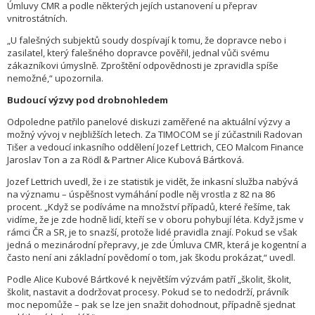
Úmluvy CMR a podle některých jejích ustanovení u přeprav
vnitrostátních.
„U falešných subjektů soudy dospívají k tomu, že dopravce nebo i
zasilatel, který falešného dopravce pověřil, jednal vůči svému
zákazníkovi úmyslně. Zproštění odpovědnosti je zpravidla spíše
nemožné,“ upozornila.
Budoucí výzvy pod drobnohledem
Odpoledne patřilo panelové diskuzi zaměřené na aktuální výzvy a
možný vývoj v nejbližších letech. Za TIMOCOM se jí zúčastnili Radovan
Tišer a vedoucí inkasního oddělení Jozef Lettrich, CEO Malcom Finance
Jaroslav Ton a za Rödl & Partner Alice Kubová Bártková.
Jozef Lettrich uvedl, že i ze statistik je vidět, že inkasní služba nabývá
na významu – úspěšnost vymáhání podle něj vrostla z 82 na 86
procent. „Když se podíváme na množství případů, které řešíme, tak
vidíme, že je zde hodně lidí, kteří se v oboru pohybují léta. Když jsme v
rámci ČR a SR, je to snazší, protože lidé pravidla znají. Pokud se však
jedná o mezinárodní přepravy, je zde Úmluva CMR, která je kogentní a
často není ani základní povědomí o tom, jak škodu prokázat,“ uvedl.
Podle Alice Kubové Bártkové k největším výzvám patří „školit, školit,
školit, nastavit a dodržovat procesy. Pokud se to nedodrží, právník
moc nepomůže – pak se lze jen snažit dohodnout, případně sjednat