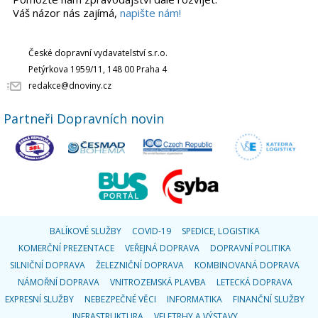
Váš názor nás zajímá,
napište nám!
České dopravní vydavatelství s.r.o.
Petýrkova 1959/11, 148 00 Praha 4
redakce@dnoviny.cz
Partneři Dopravních novin
BALÍKOVÉ SLUŽBY
COVID-19
SPEDICE, LOGISTIKA
KOMERČNÍ PREZENTACE
VEŘEJNÁ DOPRAVA
DOPRAVNÍ POLITIKA
SILNIČNÍ DOPRAVA
ŽELEZNIČNÍ DOPRAVA
KOMBINOVANÁ DOPRAVA
NÁMOŘNÍ DOPRAVA
VNITROZEMSKÁ PLAVBA
LETECKÁ DOPRAVA
EXPRESNÍ SLUŽBY
NEBEZPEČNÉ VĚCI
INFORMATIKA
FINANČNÍ SLUŽBY
INFRASTRUKTURA
VELETRHY A VÝSTAVY