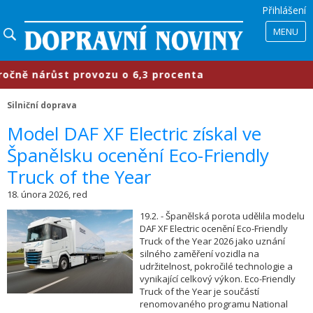
Přihlášení
MENU
ě nárůst provozu o 6,3 procenta
​
Silniční doprava
​Model DAF XF Electric získal ve
Španělsku ocenění Eco-Friendly
Truck of the Year
18. února 2026, red
19.2. - Španělská porota udělila modelu
DAF XF Electric ocenění Eco-Friendly
Truck of the Year 2026 jako uznání
silného zaměření vozidla na
udržitelnost, pokročilé technologie a
vynikající celkový výkon. Eco-Friendly
Truck of the Year je součástí
renomovaného programu National