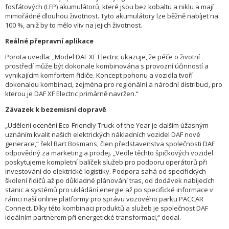
fosfátových (LFP) akumulátorů, které jsou bez kobaltu a niklu a mají
mimořádně dlouhou životnost. Tyto akumulátory lze běžně nabíjet na
100 %, aniž by to mělo vliv na jejich životnost.
Reálné přepravní aplikace
Porota uvedla: „Model DAF XF Electric ukazuje, že péče o životní
prostředí může být dokonale kombinována s provozní účinností a
vynikajícím komfortem řidiče. Koncept pohonu a vozidla tvoří
dokonalou kombinaci, zejména pro regionální a národní distribuci, pro
kterou je DAF XF Electric primárně navržen.“
Závazek k bezemisní dopravě
„Udělení ocenění Eco-Friendly Truck of the Year je dalším úžasným
uznáním kvalit našich elektrických nákladních vozidel DAF nové
generace,“ řekl Bart Bosmans, člen představenstva společnosti DAF
odpovědný za marketing a prodej. „Vedle těchto špičkových vozidel
poskytujeme kompletní balíček služeb pro podporu operátorů při
investování do elektrické logistiky. Podpora sahá od specifických
školení řidičů až po důkladné plánování tras, od dodávek nabíjecích
stanic a systémů pro ukládání energie až po specifické informace v
rámci naší online platformy pro správu vozového parku PACCAR
Connect. Díky této kombinaci produktů a služeb je společnost DAF
ideálním partnerem při energetické transformaci,“ dodal.