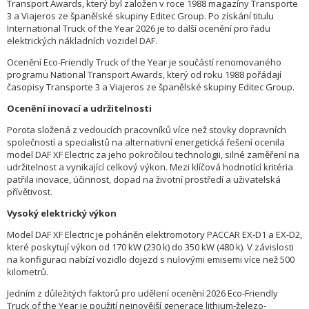
Transport Awards, který byl založen v roce 1988 magazíny Transporte
3 a Viajeros ze španělské skupiny Editec Group. Po získání titulu
International Truck of the Year 2026 je to další ocenění pro řadu
elektrických nákladních vozidel DAF.
Ocenění Eco-Friendly Truck of the Year je součástí renomovaného
programu National Transport Awards, který od roku 1988 pořádají
časopisy Transporte 3 a Viajeros ze španělské skupiny Editec Group.
Ocenění inovací a udržitelnosti
Porota složená z vedoucích pracovníků více než stovky dopravních
společností a specialistů na alternativní energetická řešení ocenila
model DAF XF Electric za jeho pokročilou technologii, silné zaměření na
udržitelnost a vynikající celkový výkon. Mezi klíčová hodnotící kritéria
patřila inovace, účinnost, dopad na životní prostředí a uživatelská
přívětivost.
Vysoký elektrický výkon
Model DAF XF Electric je poháněn elektromotory PACCAR EX-D1 a EX-D2,
které poskytují výkon od 170 kW (230 k) do 350 kW (480 k). V závislosti
na konfiguraci nabízí vozidlo dojezd s nulovými emisemi více než 500
kilometrů.
Jedním z důležitých faktorů pro udělení ocenění 2026 Eco-Friendly
Truck of the Year je použití nejnovější generace lithium-železo-