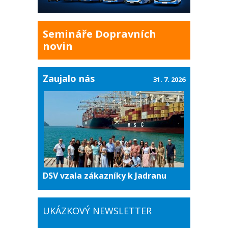
Semináře Dopravních
novin
Zaujalo nás
31. 7. 2026
DSV vzala zákazníky k Jadranu
UKÁZKOVÝ NEWSLETTER