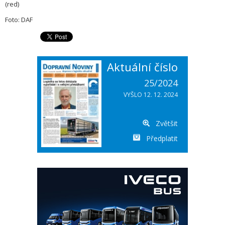
(red)
Foto: DAF
Aktuální číslo
25/2024
VYŠLO 12. 12. 2024
Zvětšit
Předplatit