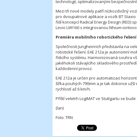
technologií, optimalizovanými bezpečnostními
Mezi tři nové modely patří nízkozdvižný voz
pro dvoupatrové aplikace a vozík BT Staxi
řídí koncepcí Radical Energy Design (RED) s
Levio LWI160 s integrovanou lithium-iontovou b
Premiéra mobilního robotického řešení
Společnosti Jungheinrich představila na vel
robotické řešení. EAE 212a je autonomní mob
řídicího systému. Harmonizovaná souhra v
jakéhokoli stávajícího skladového prostředí 
každodenní provoz.
EAE 212a je určen pro automatizaci horizon
šířka pouhých 790mm a je tak dokonce užší
rychlostí až 6 km/h.
Příští veletrh LogiMAT ve Stuttgartu se bude
(lan)
Foto: TRN