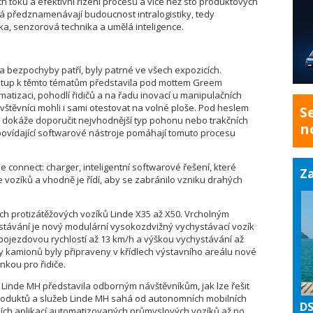
h toků a efektivní řízení procesů a více než sto produktových
á předznamenávají budoucnost intralogistiky, tedy
ika, senzorová technika a umělá inteligence.
ra bezpochyby patří, byly patrné ve všech expozicích.
řístup k těmto tématům představila pod mottem Greem
matizaci, pohodlí řidičů a na řadu inovací u manipulačních
štěvníci mohli i sami otestovat na volné ploše. Pod heslem
S
rá dokáže doporučit nejvhodnější typ pohonu nebo trakčních
n
povídající softwarové nástroje pomáhají tomuto procesu
 connect: charger, inteligentní
softwarové řešení, které
Za
 vozíků a vhodně je řídí, aby se zabránilo vzniku drahých
ch protizátěžových vozíků Linde X35 až X50. Vrcholným
stávání je nový modulární vysokozdvižný vychystávací vozík
 pojezdovou rychlostí až 13 km/h a výškou vychystávání až
ky kamionů byly připraveny v křídlech výstavního areálu nové
nkou pro řidiče.
Linde MH představila odborným návštěvníkům, jak lze řešit
t produktů a služeb Linde MH sahá od autonomních mobilních
DS
ních aplikací automatizovaných průmyslových vozíků až po