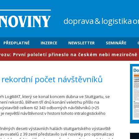
doprava
&
logistika
o
PŘEDPLATNÉ
INZERCE
NEWSLETTER
SEMINÁŘE
vní pololetí přineslo na českém nebi meziročně nárůst 
l rekordní počet návštěvníků
trh LogiMAT, který se konal koncem dubna ve Stuttgartu, se
ení rekordů. Během tří dnů konání veletrhu přišlo na
 výstaviště celkem 62 343 odborných návštěvníků (+25
 je největší návštěvnost v historii tohoto intralogistického
lněných deseti výstavních halách stuttgartského výstaviště
tavovatelů z 39 zemí představilo své novinky pro optimalizaci