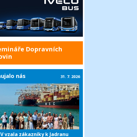
emináře Dopravních
ovin
ujalo nás
31. 7. 2026
V vzala zákazníky k Jadranu