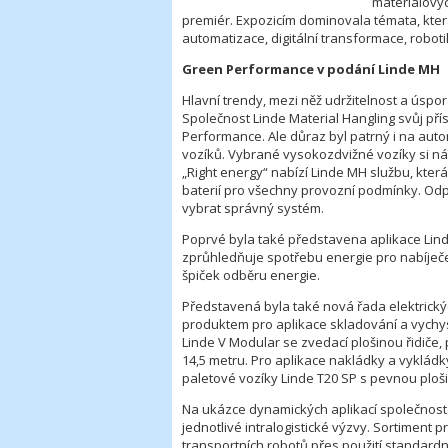
materiálovýc
premiér. Expozicím dominovala témata, kter
automatizace, digitální transformace, robot
Green Performance v podání Linde MH
Hlavní trendy, mezi něž udržitelnost a úspo
Společnost Linde Material Hangling svůj p
Performance. Ale důraz byl patrný i na auto
vozíků. Vybrané vysokozdvižné vozíky si náv
„Right energy“ nabízí Linde MH službu, kte
baterií pro všechny provozní podmínky. Od
vybrat správný systém.
Poprvé byla také představena aplikace Linde
zprůhledňuje spotřebu energie pro nabíječe
špiček odběru energie.
Představená byla také nová řada elektrický
produktem pro aplikace skladování a vychy
Linde V Modular se zvedací plošinou řidiče,
14,5 metru. Pro aplikace nakládky a vyklád
paletové vozíky Linde T20 SP s pevnou ploši
Na ukázce dynamických aplikací společnost 
jednotlivé intralogistické výzvy. Sortimen
transportních robotů přes použití standard