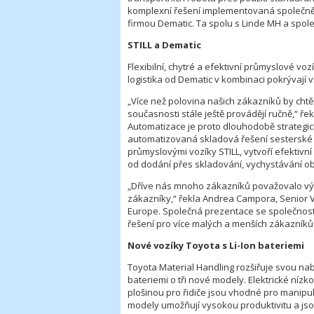
komplexní řešení implementovaná společně 
firmou Dematic. Ta spolu s Linde MH a spol
STILL a Dematic
Flexibilní, chytré a efektivní průmyslové v
logistika od Dematic v kombinaci pokrývají vš
„Více než polovina našich zákazníků by chtěl
současnosti stále ještě provádějí ručně,“ ř
Automatizace je proto dlouhodobě strategi
automatizovaná skladová řešení sesterské 
průmyslovými vozíky STILL, vytvoří efektivní
od dodání přes skladování, vychystávání o
„Dříve nás mnoho zákazníků považovalo výh
zákazníky,“ řekla Andrea Campora, Senior V
Europe. Společná prezentace se společností
řešení pro více malých a menších zákazníků
Nové vozíky Toyota s Li-Ion bateriemi
Toyota Material Handling rozšiřuje svou na
bateriemi o tři nové modely. Elektrické níz
plošinou pro řidiče jsou vhodné pro manipu
modely umožňují vysokou produktivitu a js