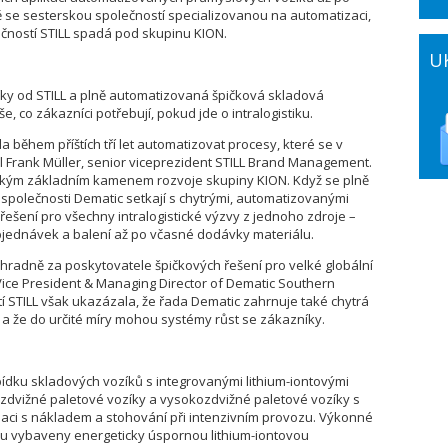
se sesterskou společností specializovanou na automatizaci,
ečností STILL spadá pod skupinu KION.
U
ozíky od STILL a plně automatizovaná špičková skladová
e, co zákazníci potřebují, pokud jde o intralogistiku.
a během příštích tří let automatizovat procesy, které se v
ekl Frank Müller, senior viceprezident STILL Brand Management.
ckým základním kamenem rozvoje skupiny KION. Když se plně
společnosti Dematic setkají s chytrými, automatizovanými
 řešení pro všechny intralogistické výzvy z jednoho zdroje –
bjednávek a balení až po včasné dodávky materiálu.
radně za poskytovatele špičkových řešení pro velké globální
ice President & Managing Director of Dematic Southern
 STILL však ukazázala, že řada Dematic zahrnuje také chytrá
 a že do určité míry mohou systémy růst se zákazníky.
bídku skladových vozíků s integrovanými lithium-iontovými
kozdvižné paletové vozíky a vysokozdvižné paletové vozíky s
laci s nákladem a stohování při intenzivním provozu. Výkonné
ou vybaveny energeticky úspornou lithium-iontovou