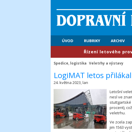
ÚVOD
RUBRIKY
ARCHIV
​Řízení letového provozu: Pr
Spedice, logistika
Veletrhy a výstavy
​LogiMAT letos přiláka
24. května 2023, lan
Letošní vele
nesl ve znam
stuttgartské
procent), což
veletrhu.
Ve zcela zap
jim 1563 vys