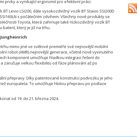
 prvky a vynikající ergonomií pro efektivní práci.
ík BT Levio LSI200, dále vysokozdvižný vozík BT Staxio SSI200D
o SSI160LN s počátečním zdvihem. Všechny nové produkty se
polečnosti Toyota, která zahrnuje také nízkozdvižný vozík BT
aterií, který je již na trhu.
 Jungheinrich
etrhu mimo jiné ve světové premiéře své nejnovější mobilní
ilní robot (AMR) nejnovější generace, včetně nově vyvinutého
šech komponent umožňuje hladkou integraci řešení do
a zaručuje velkou flexibilitu od fáze plánování až po
tální přepravy. Díky patentované konstrukci podvozku je jeho
 než europaleta. To umožňuje hbitou přepravu po podlaze
 konat od 19. do 21. března 2024.