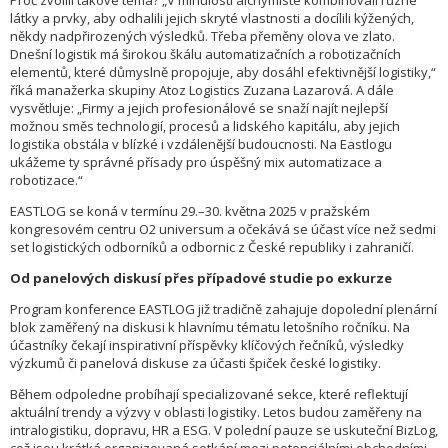
Proč zvolili takové téma? „V minulosti alchymisté kombinovali různé
látky a prvky, aby odhalili jejich skryté vlastnosti a docílili kýžených,
někdy nadpřirozených výsledků. Třeba přeměny olova ve zlato.
Dnešní logistik má širokou škálu automatizačních a robotizačních
elementů, které důmyslně propojuje, aby dosáhl efektivnější logistiky,“
říká manažerka skupiny Atoz Logistics Zuzana Lazarová. A dále
vysvětluje: „Firmy a jejich profesionálové se snaží najít nejlepší
možnou směs technologií, procesů a lidského kapitálu, aby jejich
logistika obstála v blízké i vzdálenější budoucnosti. Na Eastlogu
ukážeme ty správné přísady pro úspěšný mix automatizace a
robotizace.“
EASTLOG se koná v termínu 29.–30. května 2025 v pražském
kongresovém centru O2 universum a očekává se účast více než sedmi
set logistických odborníků a odbornic z České republiky i zahraničí.
Od panelových diskusí přes případové studie po exkurze
Program konference EASTLOG již tradičně zahajuje dopolední plenární
blok zaměřený na diskusi k hlavnímu tématu letošního ročníku. Na
účastníky čekají inspirativní příspěvky klíčových řečníků, výsledky
výzkumů či panelová diskuse za účasti špiček české logistiky.
Během odpoledne probíhají specializované sekce, které reflektují
aktuální trendy a výzvy v oblasti logistiky. Letos budou zaměřeny na
intralogistiku, dopravu, HR a ESG. V polední pauze se uskuteční BizLog,