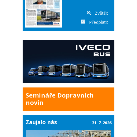
Zvětšit
Předplatit
Semináře Dopravních
novin
Zaujalo nás
31. 7. 2026