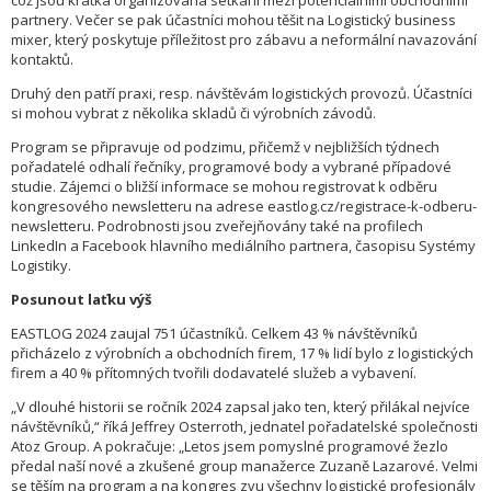
což jsou krátká organizovaná setkání mezi potenciálními obchodními
partnery. Večer se pak účastníci mohou těšit na Logistický business
mixer, který poskytuje příležitost pro zábavu a neformální navazování
kontaktů.
Druhý den patří praxi, resp. návštěvám logistických provozů. Účastníci
si mohou vybrat z několika skladů či výrobních závodů.
Program se připravuje od podzimu, přičemž v nejbližších týdnech
pořadatelé odhalí řečníky, programové body a vybrané případové
studie. Zájemci o bližší informace se mohou registrovat k odběru
kongresového newsletteru na adrese eastlog.cz/registrace-k-odberu-
newsletteru. Podrobnosti jsou zveřejňovány také na profilech
LinkedIn a Facebook hlavního mediálního partnera, časopisu Systémy
Logistiky.
Posunout laťku výš
EASTLOG 2024 zaujal 751 účastníků. Celkem 43 % návštěvníků
přicházelo z výrobních a obchodních firem, 17 % lidí bylo z logistických
firem a 40 % přítomných tvořili dodavatelé služeb a vybavení.
„V dlouhé historii se ročník 2024 zapsal jako ten, který přilákal nejvíce
návštěvníků,“ říká Jeffrey Osterroth, jednatel pořadatelské společnosti
Atoz Group. A pokračuje: „Letos jsem pomyslné programové žezlo
předal naší nové a zkušené group manažerce Zuzaně Lazarové. Velmi
se těším na program a na kongres zvu všechny logistické profesionály