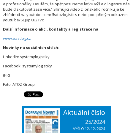
a profesionálky. Doufám, že opět posuneme laťku výš a o logistice nás
bude diskutovat zase více.“ Shrnující video z loňského ročníku je ke
zhlédnutí na youtube.com/@atozlogistics nebo pod přímým odkazem
youtu.be/SEJBpXu21Vc.
Další informace o akci, kontakty a registrace na
www.eastlog.cz
Novinky na sociálních sítích:
LinkedIn: systemylogistiky
Facebook: systemylogistiky
(PR)
Foto: ATOZ Group
Aktuální číslo
25/2024
VYŠLO 12. 12. 2024