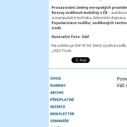
Prosazování změny evropských pravide
Rozvoj vodíkové mobility v ČR
– autobuso
a manipulační technika, železniční doprava a
Popularizace vodíku, vodíkových techno
(red)
Ilustrační foto: DAF
Na snímku je DAF XF H2, který využívá vodík
„2022 Truck.
ÚVOD
Pomo
Váš 
RUBRIKY
ARCHIV
PŘEDPLATNÉ
INZERCE
NEWSLETTER
SEMINÁŘE