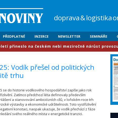
doprava
&
logistika
o
PŘEDPLATNÉ
INZERCE
NEWSLETTER
SEMINÁŘE
řineslo na českém nebi meziročně nárůst provozu o 6,3 
5: Vodík přešel od politických
itě trhu
025 se do historie vodíkového hospodářství zapíše jako rok
řízlivění. Zatímco předchozí léta definovaly především
ohlášení a stanovování ambiciózních cílů, v loňském roce trh
 fyzické výstavby a ekonomické udržitelnosti. Toto vystřízlivění
gativní konotaci, naopak ukazuje, že vodík přechází z fáze
 hledání svého reálného místa v energetické tranzici.