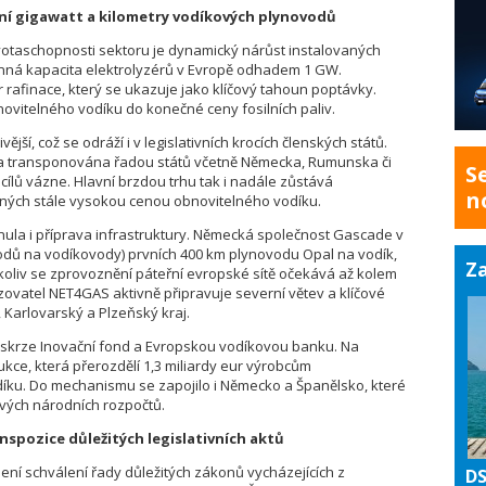
vní gigawatt a kilometry vodíkových plynovodů
otaschopnosti sektoru je dynamický nárůst instalovaných
rnná kapacita elektrolyzérů v Evropě odhadem 1 GW.
afinace, který se ukazuje jako klíčový tahoun poptávky.
ovitelného vodíku do konečné ceny fosilních paliv.
ější, což se odráží i v legislativních krocích členských států.
la transponována řadou států včetně Německa, Rumunska či
S
ílů vázne. Hlavní brzdou trhu tak i nadále zůstává
n
ných stále vysokou cenou obnovitelného vodíku.
ula i příprava infrastruktury. Německá společnost Gascade v
odů na vodíkovody) prvních 400 km plynovodu Opal na vodík,
Za
oliv se zprovoznění páteřní evropské sítě očekává až kolem
ovatel NET4GAS aktivně připravuje severní větev a klíčové
Karlovarský a Plzeňský kraj.
e skrze Inovační fond a Evropskou vodíkovou banku. Na
ukce, která přerozdělí 1,3 miliardy eur výrobcům
díku. Do mechanismu se zapojilo i Německo a Španělsko, které
 svých národních rozpočtů.
nspozice důležitých legislativních aktů
ení schválení řady důležitých zákonů vycházejících z
DS