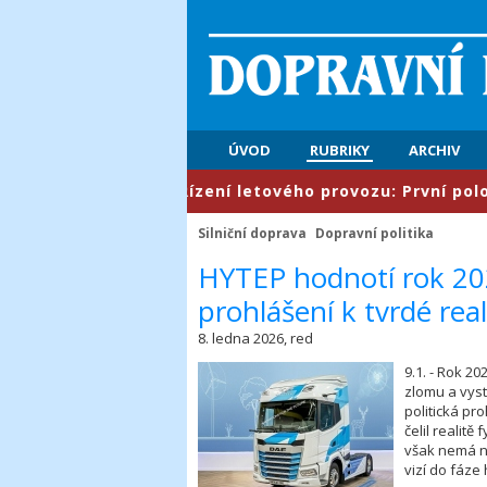
ÚVOD
RUBRIKY
ARCHIV
​Řízení letového provozu: První pololetí p
Silniční doprava
Dopravní politika
​HYTEP hodnotí rok 202
prohlášení k tvrdé real
8. ledna 2026, red
9.1. - Rok 2
zlomu a vyst
politická pr
čelil realitě
však nemá ne
vizí do fáze