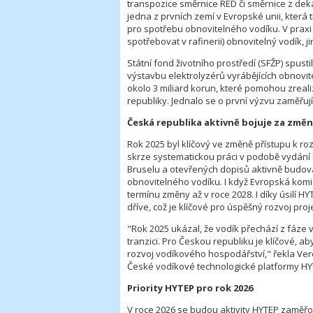
transpozice směrnice RED či směrnice z deka
jedna z prvních zemí v Evropské unii, která
pro spotřebu obnovitelného vodíku. V praxi 
spotřebovat v rafinerii) obnovitelný vodík, 
Státní fond životního prostředí (SFŽP) spu
výstavbu elektrolyzérů vyrábějících obnovit
okolo 3 miliard korun, které pomohou zrea
republiky. Jednalo se o první výzvu zaměřu
Česká republika aktivně bojuje za změn
Rok 2025 byl klíčový ve změně přístupu k ro
skrze systematickou práci v podobě vydání
Bruselu a otevřených dopisů aktivně budova
obnovitelného vodíku. I když Evropská komis
termínu změny až v roce 2028. I díky úsilí 
dříve, což je klíčové pro úspěšný rozvoj proj
"Rok 2025 ukázal, že vodík přechází z fáze 
tranzici. Pro Českou republiku je klíčové, 
rozvoj vodíkového hospodářství," řekla Ver
České vodíkové technologické platformy HY
Priority HYTEP pro rok 2026
V roce 2026 se budou aktivity HYTEP zaměřova