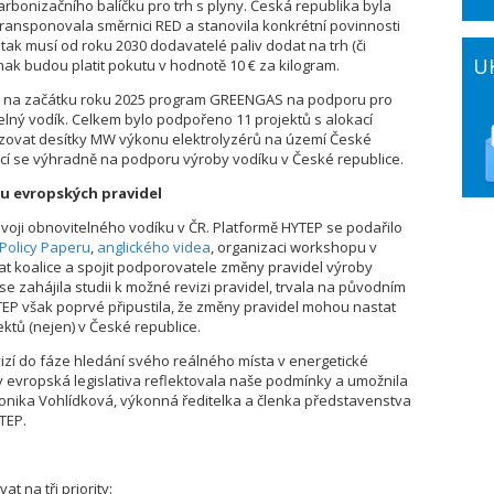
rbonizačního balíčku pro trh s plyny. Česká republika byla
 transponovala směrnici RED a stanovila konkrétní povinnosti
tak musí od roku 2030 dodavatelé paliv dodat na trh (či
U
jinak budou platit pokutu v hodnotě 10 € za kilogram.
stil na začátku roku 2025 program GREENGAS na podporu pro
elný vodík. Celkem bylo podpořeno 11 projektů s alokací
lizovat desítky MW výkonu elektrolyzérů na území České
jící se výhradně na podporu výroby vodíku v České republice.
u evropských pravidel
zvoji obnovitelného vodíku v ČR. Platformě HYTEP se podařilo
Policy Paperu
,
anglického videa
, organizaci workshopu v
t koalice a spojit podporovatele změny pravidel výroby
e zahájila studii k možné revizi pravidel, trvala na původním
HYTEP však poprvé připustila, že změny pravidel mohou nastat
ektů (nejen) v České republice.
vizí do fáze hledání svého reálného místa v energetické
aby evropská legislativa reflektovala naše podmínky a umožnila
onika Vohlídková, výkonná ředitelka a členka představenstva
TEP.
t na tři priority: