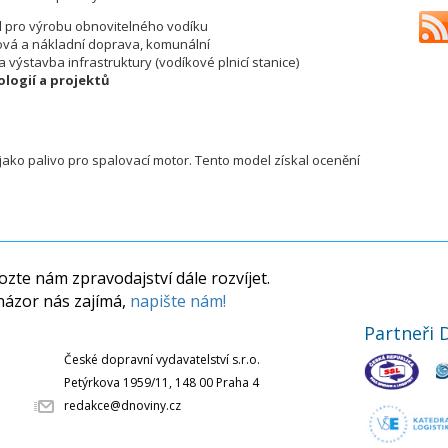
l
pro výrobu obnovitelného vodíku
vá a nákladní doprava, komunální
 výstavba infrastruktury (vodíkové plnicí stanice)
logií a projektů
 jako palivo pro spalovací motor. Tento model získal ocenění
zte nám zpravodajství dále rozvíjet.
názor nás zajímá,
napište nám!
Partneři 
České dopravní vydavatelství s.r.o.
Petýrkova 1959/11, 148 00 Praha 4
redakce@dnoviny.cz