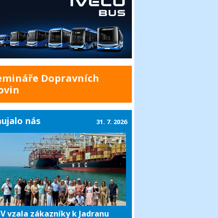
emináře Dopravních
ovin
ujalo nás
31. 7. 2026
V vzala zákazníky k Jadranu