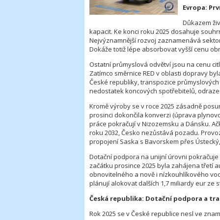
Evropa: Pr
Důkazem živ
kapacit. Ke konci roku 2025 dosahuje souh
Nejvýznamnější rozvoj zaznamenává sektor r
Dokáže totiž lépe absorbovat vyšší cenu obn
Ostatní průmyslová odvětví jsou na cenu citliv
Zatímco směrnice RED v oblasti dopravy by
České republiky, transpozice průmyslových c
nedostatek koncových spotřebitelů, odraze
Kromě výroby se v roce 2025 zásadně posun
prosinci dokončila konverzi (úprava plynov
práce pokračují v Nizozemsku a Dánsku. Ačk
roku 2032, Česko nezůstává pozadu. Provoz
propojení Saska s Bavorskem přes Ústecký, 
Dotační podpora na unijní úrovni pokračuj
začátku prosince 2025 byla zahájena třetí a
obnovitelného a nově i nízkouhlíkového vo
plánují alokovat dalších 1,7 miliardy eur ze
Česká republika: Dotační podpora a tra
Rok 2025 se v České republice nesl ve znam