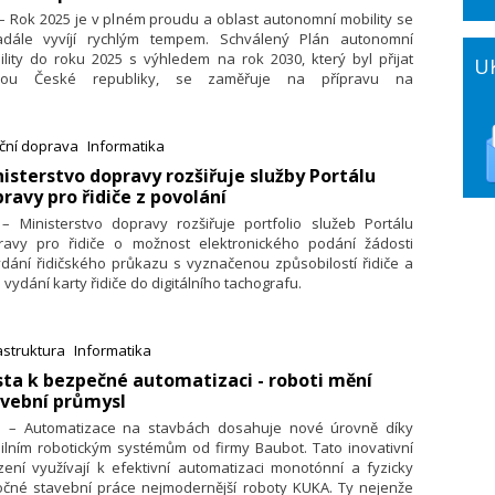
 – Rok 2025 je v plném proudu a oblast autonomní mobility se
adále vyvíjí rychlým tempem. Schválený Plán autonomní
lity do roku 2025 s výhledem na rok 2030, který byl přijat
U
dou České republiky, se zaměřuje na přípravu na
hnologické inovace, které mění svět dopravy. Cílem tohoto
nu je zajištění konkurenceschop­nosti českého průmyslu
blasti autonomního řízení a maximální využití moderních
iční doprava
Informatika
nologií k zajištění bezpečnosti silničního provozu.
nisterstvo dopravy rozšiřuje služby Portálu
ravy pro řidiče z povolání
 – Ministerstvo dopravy rozšiřuje portfolio služeb Portálu
ravy pro řidiče o možnost elektronického podání žádosti
dání řidičského průkazu s vyznačenou způsobilostí řidiče a
 vydání karty řidiče do digitálního tachografu.
astruktura
Informatika
sta k bezpečné automatizaci - roboti mění
avební průmysl
4. – Automatizace na stavbách dosahuje nové úrovně díky
ilním robotickým systémům od firmy Baubot. Tato inovativní
zení využívají k efektivní automatizaci monotónní a fyzicky
očné stavební práce nejmodernější roboty KUKA. Ty nejenže