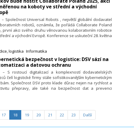
akov bude hostit Collaborate Poland 2025, akci
ware, který – ať už sám či ve spolupráci se svými kolegy –
ěřenou na koboty ve střední a východní
inul nebo používá, akce svým pojetím a atmosférou
ropě
omínala více než konferenci miniveletrh.
. – Společnost Universal Robots , největší globální dodavatel
borativních robotů, oznámila, že pořádá Collaborate Poland
, první akci svého druhu věnovanou kolaborativním robotice
třední a východní Evropě. Konference se uskuteční 28. května
 v Tauron Areně v polském Krakově a sejde se na ní několik
ek účastníků. Účast na konferenci je bezplatná a registrace je
ice, logistika
Informatika
spozici na webových stránkách
Collaborate.
bernetická bezpečnost v logistice: DSV sází na
tomatizaci a datovou ochranu
4. – S rostoucí digitalizací a komplexností dodavatelských
zců čelí logistické firmy stále sofistikovanějším kybernetickým
zbám. Společnost DSV proto klade důraz nejen na rychlost a
ktivitu přepravy, ale také na bezpečnost dat a prevenci
dků. Využitím automatizovaných řešení, jako jsou DSV EDI a
API, posiluje odolnost proti útokům a zároveň přináší vyšší
tivitu pro své zákazníky.
17
18
19
20
21
22
23
Další