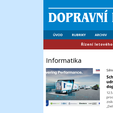
ÚVOD
RUBRIKY
ARCHIV
​Řízení letového provozu: P
Informatika
Siln
​Sc
udr
do
12.5
pro
zis
„Del
udrž