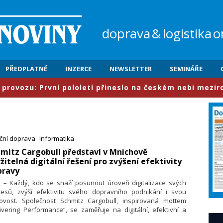
doprava
&
logistika
o
PŘEDPLATNÉ
INZERCE
NEWSLETTER
SEMINÁŘE
rvní pololetí přineslo na českém nebi meziročně nárůst
iční doprava
Informatika
hmitz Cargobull představí v Mnichově
žitelná digitální řešení pro zvýšení efektivity
pravy
. – Každý, kdo se snaží posunout úroveň digitalizace svých
cesů, zvýší efektivitu svého dopravního podnikání i svou
kovost. Společnost Schmitz Cargobull, inspirovaná mottem
ivering Performance“, se zaměřuje na digitální, efektivní a
itelná řešení, s jejichž pomocí mohou dopravní a logistické