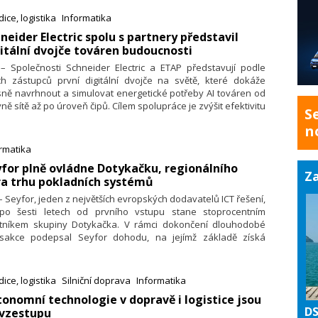
ečnosti zvýšit svou výkonnost. Společně se svými partnery,
ice, logistika
Informatika
bci návěsů BERGERecotrail a Van Hool, spolu se společnostmi
 Atlantis Global System, Checkturio, Fleetloop a Heylog,
hneider Electric spolu s partnery představil
dstaví Schmitz Cargobull na veletrhu transport logistic
itální dvojče továren budoucnosti
ichově inovativní řešení, která pomáhají zefektivnit pracovní
 – Společnosti Schneider Electric a ETAP představují podle
upy, snížit náklady a zvýšit spokojenost zákazníků.
ch zástupců první digitální dvojče na světě, které dokáže
ně navrhnout a simulovat energetické potřeby AI továren od
ně sítě až po úroveň čipů. Cílem spolupráce je zvýšit efektivitu
S
vých center a zároveň zlepšit spolehlivost a výkon sítě.
n
rmatika
yfor plně ovládne Dotykačku, regionálního
Za
ra trhu pokladních systémů
 – Seyfor, jeden z největších evropských dodavatelů ICT řešení,
po šesti letech od prvního vstupu stane stoprocentním
stníkem skupiny Dotykačka. V rámci dokončení dlouhodobé
nsakce podepsal Seyfor dohodu, na jejímž základě získá
vajících 42 % podílu a završí tak strategickou akvizici
používanějšího pokladního systému v České republice, který
ároveň výrazný přesah na polský a slovenský trh.
ice, logistika
Silniční doprava
Informatika
tonomní technologie v dopravě i logistice jsou
DS
 vzestupu