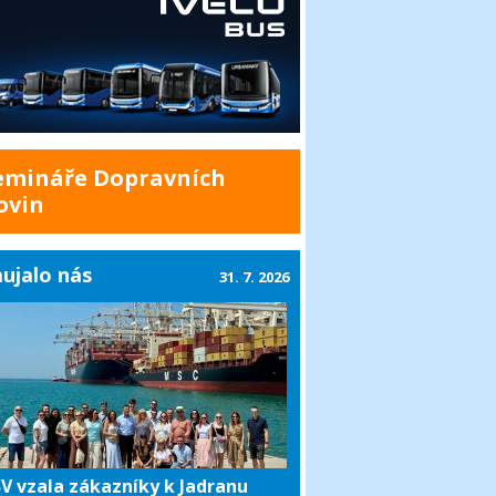
emináře Dopravních
ovin
ujalo nás
31. 7. 2026
V vzala zákazníky k Jadranu