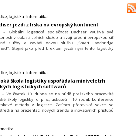
šují produktivitu, ale také výrazně zlepšují bezpečnost,
ože nahrazují rizikovou a vyčerpávající práci člověka.
ice, logistika
Informatika
chser jezdí z Irska na evropský kontinent
4. – Globální logistická společnost Dachser využívá své
enosti v oblasti celních služeb a svoji přední evropskou síť
rné služby a zavádí novou službu „Smart Landbridge
ect“. Stejně jako před brexitem jezdí nyní tento logistický
kytovatel opět z Irska do kontinentální Evropy pozemní
tou, přes britské území, po trase zvané Landbridge.
rovnání s trajektovým spojením po moři nabízí tato trasa větší
ibilitu, kratší tranzitní časy a častější odjezdy. Společnost
ice, logistika
Informatika
hser je tak prvním významným logistickým poskytovatelem,
soká škola logistiky uspořádala miniveletrh
ý tuto službu z doby před brexitem opět obnovil.
kých logistických softwarů
4. – Ve čtvrtek 10. dubna se na půdě pražského pracoviště
ké školy logistiky, o. p. s., uskutečnil 10. ročník konference
rokové metody v logistice. Zatímco přerovská sekce se
tředila na prezentaci nových trendů a inovativních přístupů
ikovaných prostřednictvím odborných článků, v Praze, kde se
hrála akce vůbec poprvé, byla pozornost věnována
twarům specializovaným na řízení dopravy a optimalizaci
rmatika
stických procesů. Jelikož každý z přednášejících prezentoval