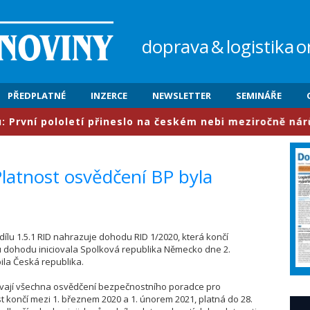
doprava
&
logistika
o
PŘEDPLATNÉ
INZERCE
NEWSLETTER
SEMINÁŘE
í pololetí přineslo na českém nebi meziročně nárůst pr
latnost osvědčení BP byla
lu 1.5.1 RID nahrazuje dohodu RID 1/2020, která končí
u dohodu iniciovala Spolková republika Německo dne 2.
pila Česká republika.
távají všechna osvědčení bezpečnostního poradce pro
t končí mezi 1. březnem 2020 a 1. únorem 2021, platná do 28.