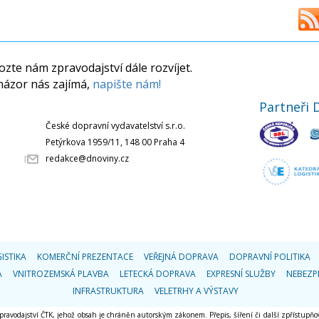
zte nám zpravodajství dále rozvíjet.
názor nás zajímá,
napište nám!
Partneři 
České dopravní vydavatelství s.r.o.
Petýrkova 1959/11, 148 00 Praha 4
redakce@dnoviny.cz
ISTIKA
KOMERČNÍ PREZENTACE
VEŘEJNÁ DOPRAVA
DOPRAVNÍ POLITIKA
A
VNITROZEMSKÁ PLAVBA
LETECKÁ DOPRAVA
EXPRESNÍ SLUŽBY
NEBEZP
INFRASTRUKTURA
VELETRHY A VÝSTAVY
 zpravodajství ČTK, jehož obsah je chráněn autorským zákonem. Přepis, šíření či další zpřístupňov