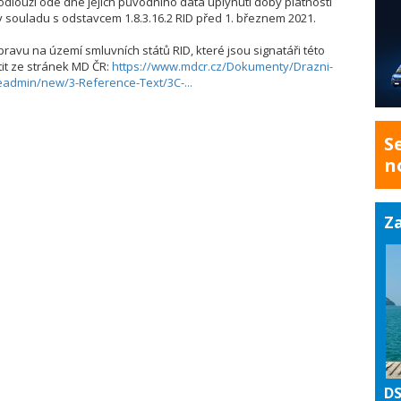
odlouží ode dne jejich původního data uplynutí doby platnosti
u v souladu s odstavcem 1.8.3.16.2 RID před 1. březnem 2021.
ravu na území smluvních států RID, které jsou signatáři této
tit ze stránek MD ČR:
https://www.mdcr.cz/Dokumenty/Drazni-
fileadmin/new/3-Reference-Text/3C-...
S
n
Za
DS