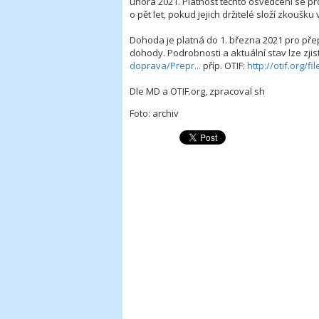
února 2021. Platnost těchto osvědčení se pr
o pět let, pokud jejich držitelé složí zkoušk
Dohoda je platná do 1. března 2021 pro přep
dohody. Podrobnosti a aktuální stav lze zjis
doprava/Prepr...
příp. OTIF:
http://otif.org/
Dle MD a OTIF.org, zpracoval sh
Foto: archiv