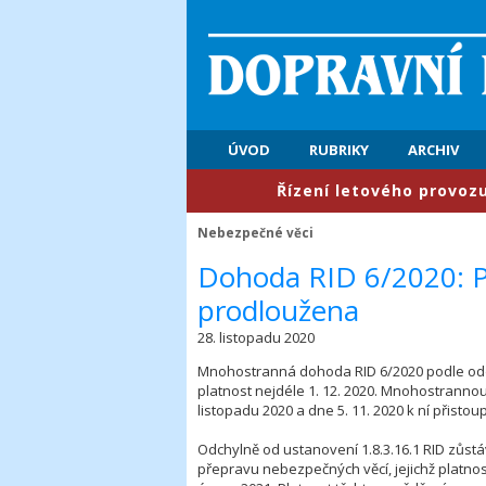
ÚVOD
RUBRIKY
ARCHIV
​Řízení letového provozu: Prvn
Nebezpečné věci
Dohoda RID 6/2020: P
prodloužena
28. listopadu 2020
Mnohostranná dohoda RID 6/2020 podle oddí
platnost nejdéle 1. 12. 2020. Mnohostranno
listopadu 2020 a dne 5. 11. 2020 k ní přistou
Odchylně od ustanovení 1.8.3.16.1 RID zůs
přepravu nebezpečných věcí, jejichž platnos