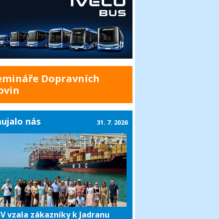
emináře Dopravních
ovin
ujalo nás
31. 7. 2026
V vzala zákazníky k Jadranu