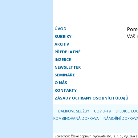
ÚVOD
Pomo
Váš 
RUBRIKY
ARCHIV
PŘEDPLATNÉ
INZERCE
NEWSLETTER
SEMINÁŘE
O NÁS
KONTAKTY
ZÁSADY OCHRANY OSOBNÍCH ÚDAJŮ
BALÍKOVÉ SLUŽBY
COVID-19
SPEDICE, LOG
KOMBINOVANÁ DOPRAVA
NÁMOŘNÍ DOPRAV
Společnost České dopravní vydavatelství, s. r. o., využívá