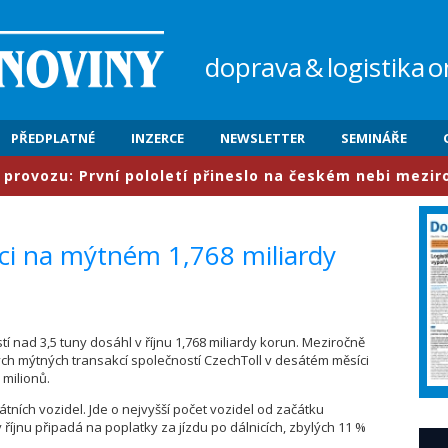
doprava
&
logistika
o
PŘEDPLATNÉ
INZERCE
NEWSLETTER
SEMINÁŘE
zu: První pololetí přineslo na českém nebi meziročně n
avci na mýtném 1,768 miliardy
í nad 3,5 tuny dosáhl v říjnu 1,768 miliardy korun. Meziročně
ch mýtných transakcí společností CzechToll v desátém měsíci
 milionů.
tních vozidel. Jde o nejvyšší počet vozidel od začátku
říjnu připadá na poplatky za jízdu po dálnicích, zbylých 11 %