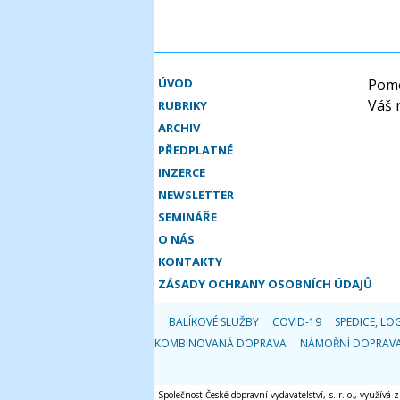
ÚVOD
Pomo
Váš 
RUBRIKY
ARCHIV
PŘEDPLATNÉ
INZERCE
NEWSLETTER
SEMINÁŘE
O NÁS
KONTAKTY
ZÁSADY OCHRANY OSOBNÍCH ÚDAJŮ
BALÍKOVÉ SLUŽBY
COVID-19
SPEDICE, LOG
KOMBINOVANÁ DOPRAVA
NÁMOŘNÍ DOPRAV
Společnost České dopravní vydavatelství, s. r. o., využívá