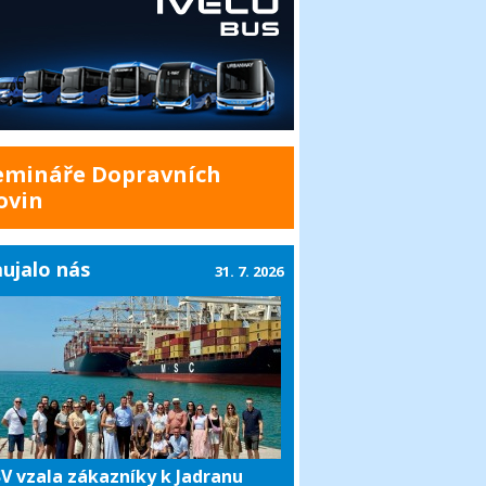
emináře Dopravních
ovin
ujalo nás
31. 7. 2026
V vzala zákazníky k Jadranu