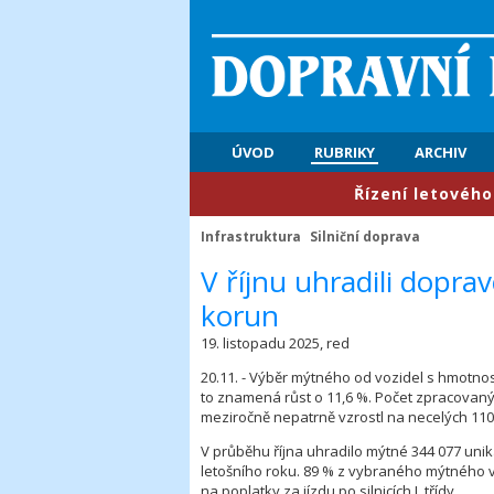
ÚVOD
RUBRIKY
ARCHIV
​Řízení letového provo
Infrastruktura
Silniční doprava
​V říjnu uhradili dopr
korun
19. listopadu 2025, red
20.11. - Výběr mýtného od vozidel s hmotnost
to znamená růst o 11,6 %. Počet zpracovaný
meziročně nepatrně vzrostl na necelých 110
V průběhu října uhradilo mýtné 344 077 uniká
letošního roku. 89 % z vybraného mýtného v 
na poplatky za jízdu po silnicích I. třídy.