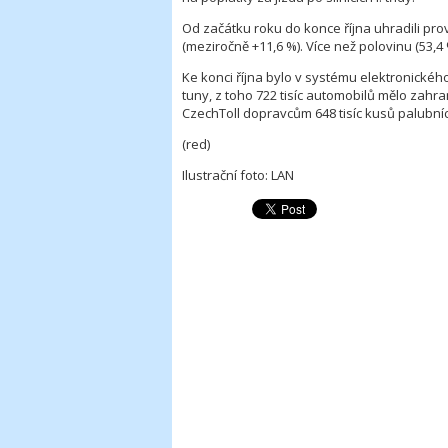
Od začátku roku do konce října uhradili pr
(meziročně +11,6 %). Více než polovinu (53,4
Ke konci října bylo v systému elektronickéh
tuny, z toho 722 tisíc automobilů mělo zahra
CzechToll dopravcům 648 tisíc kusů palubní
(red)
Ilustrační foto: LAN