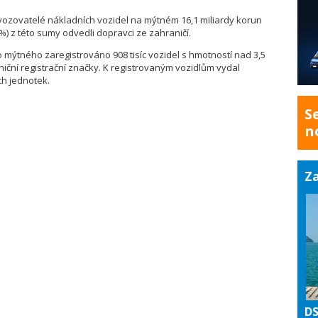
ovozovatelé nákladních vozidel na mýtném 16,1 miliardy korun
 %) z této sumy odvedli dopravci ze zahraničí.
o mýtného zaregistrováno 908 tisíc vozidel s hmotností nad 3,5
niční registrační značky. K registrovaným vozidlům vydal
ch jednotek.
S
n
Za
DS