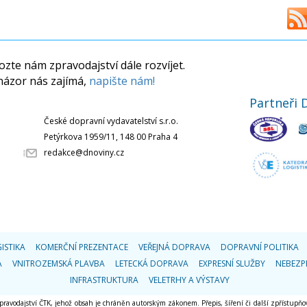
zte nám zpravodajství dále rozvíjet.
názor nás zajímá,
napište nám!
Partneři 
České dopravní vydavatelství s.r.o.
Petýrkova 1959/11, 148 00 Praha 4
redakce@dnoviny.cz
ISTIKA
KOMERČNÍ PREZENTACE
VEŘEJNÁ DOPRAVA
DOPRAVNÍ POLITIKA
A
VNITROZEMSKÁ PLAVBA
LETECKÁ DOPRAVA
EXPRESNÍ SLUŽBY
NEBEZP
INFRASTRUKTURA
VELETRHY A VÝSTAVY
 zpravodajství ČTK, jehož obsah je chráněn autorským zákonem. Přepis, šíření či další zpřístupňov