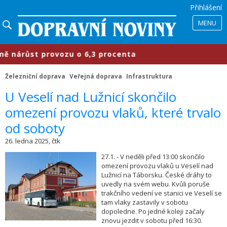
Přihlášení
MENU
nárůst provozu o 6,3 procenta
​Pr
Železniční doprava
Veřejná doprava
Infrastruktura
​U Veselí nad Lužnicí skončilo
omezení provozu vlaků, které trvalo
od soboty
26. ledna 2025, čtk
27.1. - V neděli před 13:00 skončilo
omezení provozu vlaků u Veselí nad
Lužnicí na Táborsku. České dráhy to
uvedly na svém webu. Kvůli poruše
trakčního vedení ve stanici ve Veselí se
tam vlaky zastavily v sobotu
dopoledne. Po jedné koleji začaly
znovu jezdit v sobotu před 16:30.