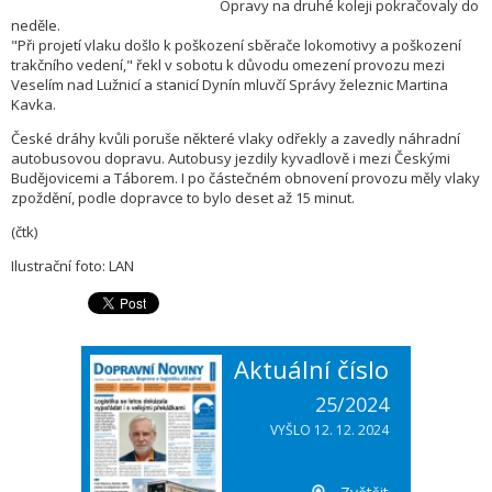
Opravy na druhé koleji pokračovaly do
neděle.
"Při projetí vlaku došlo k poškození sběrače lokomotivy a poškození
trakčního vedení," řekl v sobotu k důvodu omezení provozu mezi
Veselím nad Lužnicí a stanicí Dynín mluvčí Správy železnic Martina
Kavka.
České dráhy kvůli poruše některé vlaky odřekly a zavedly náhradní
autobusovou dopravu. Autobusy jezdily kyvadlově i mezi Českými
Budějovicemi a Táborem. I po částečném obnovení provozu měly vlaky
zpoždění, podle dopravce to bylo deset až 15 minut.
(čtk)
Ilustrační foto: LAN
Aktuální číslo
25/2024
VYŠLO 12. 12. 2024