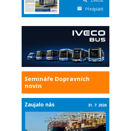
Zvětšit
Předplatit
Semináře Dopravních
novin
Zaujalo nás
31. 7. 2026