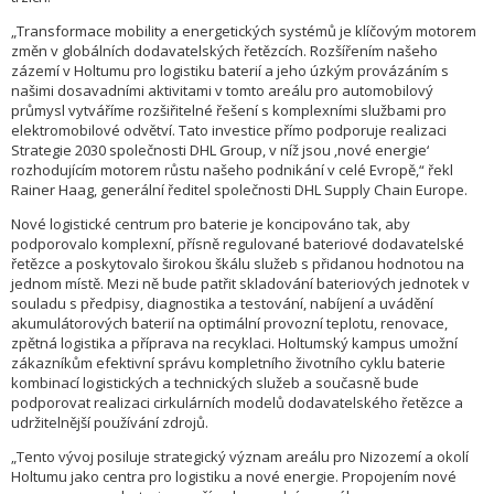
„Transformace mobility a energetických systémů je klíčovým motorem
změn v globálních dodavatelských řetězcích. Rozšířením našeho
zázemí v Holtumu pro logistiku baterií a jeho úzkým provázáním s
našimi dosavadními aktivitami v tomto areálu pro automobilový
průmysl vytváříme rozšiřitelné řešení s komplexními službami pro
elektromobilové odvětví. Tato investice přímo podporuje realizaci
Strategie 2030 společnosti DHL Group, v níž jsou ‚nové energie‘
rozhodujícím motorem růstu našeho podnikání v celé Evropě,“ řekl
Rainer Haag, generální ředitel společnosti DHL Supply Chain Europe.
Nové logistické centrum pro baterie je koncipováno tak, aby
podporovalo komplexní, přísně regulované bateriové dodavatelské
řetězce a poskytovalo širokou škálu služeb s přidanou hodnotou na
jednom místě. Mezi ně bude patřit skladování bateriových jednotek v
souladu s předpisy, diagnostika a testování, nabíjení a uvádění
akumulátorových baterií na optimální provozní teplotu, renovace,
zpětná logistika a příprava na recyklaci. Holtumský kampus umožní
zákazníkům efektivní správu kompletního životního cyklu baterie
kombinací logistických a technických služeb a současně bude
podporovat realizaci cirkulárních modelů dodavatelského řetězce a
udržitelnější používání zdrojů.
„Tento vývoj posiluje strategický význam areálu pro Nizozemí a okolí
Holtumu jako centra pro logistiku a nové energie. Propojením nové