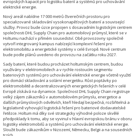
evropských kapacit pro logistiku baterií a systémů pro uchovávání
elektrické energie.
Nový areál nabídne 17 000 metrů čtverečních prostoru pro
specializované skladování vysokonapěťových baterií a související
služby. Provoz bude úzce propojen s dosavadním logistickým centrem
společnosti DHL Supply Chain pro automobilový průmysl, které se v
Holtumu nachází v přímém sousedství. Obě provozovny společně
vytvoří integrovaný kampus nabízející komplexní řešení pro
elektromobilitu a energetické systémy v celé Evropě. Nové centrum
bude podle plánů uvedeno do provozu na začátku roku 2027.
Sady baterií, které budou procházet holtumským centrem, budou
využívány v elektromobilech a v rychle rostoucím segmentu
bateriových systémů pro uchovávání elektrické energie včetně využití
pro domácí skladování a solární energetiku. Růst poptávky po
elektromobilitě a decentralizovaných energetických řešeních v celé
Evropě získává na dynamice. Společnost DHL Supply Chain registruje
velký zájem zákazníků v automobilovém průmyslu, energetice a
dalších průmyslových odvětvích, kteří hledají bezpečná, rozšiřitelná a
legislativně vyhovující logistická řešení pro bateriové dodavatelské
řetězce. Holtum má díky své strategicky výhodné poloze skvělé
předpoklady k tomu, aby se vyvinul v hlavní evropskou bránu v oboru
logistiky elektromobilů a systémů pro uchovávání elektrické energie.
Sloužit bude zákazníkům v Nizozemí, Německu, Belgii a na sousedních
trzích.