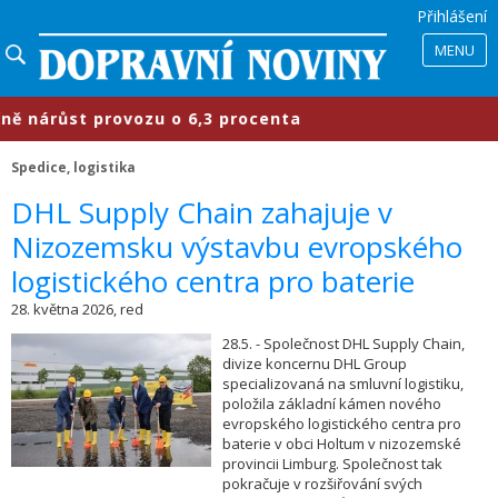
Přihlášení
MENU
růst provozu o 6,3 procenta
​Prům
Spedice, logistika
​DHL Supply Chain zahajuje v
Nizozemsku výstavbu evropského
logistického centra pro baterie
28. května 2026, red
28.5. - Společnost DHL Supply Chain,
divize koncernu DHL Group
specializovaná na smluvní logistiku,
položila základní kámen nového
evropského logistického centra pro
baterie v obci Holtum v nizozemské
provincii Limburg. Společnost tak
pokračuje v rozšiřování svých