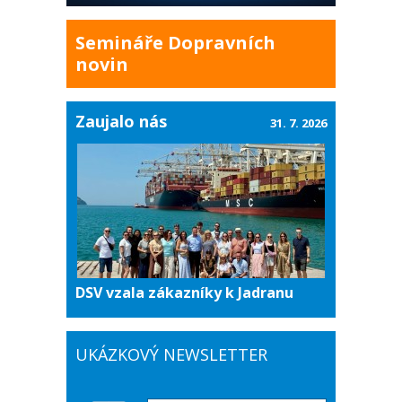
Semináře Dopravních
novin
Zaujalo nás
31. 7. 2026
DSV vzala zákazníky k Jadranu
UKÁZKOVÝ NEWSLETTER