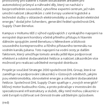
provozovny pro baterie s naším dosavadním areálem pro
automobilový průmysl a náhradní díly, který se nachází v
bezprostředním sousedství, vytvoříme expertní centrum, jež nám
umožní nabízet zákazníkům z celé Evropy ucelené logistické a
technické služby v oblastech elektromobility a uchovávání elektrické
energie,“ dodal John Scherders, generální ředitel společnosti DHL
Supply Chain Benelux.
Kampus v Holtumu těží z výhod vyplývajících z vynikajícího napojení na
evropské dopravní koridory včetně přímého přístupu k hlavním
dálnicím spojujícím země Beneluxu s Německem a blízkosti
sousedního kontejnerového a říčního přístavního terminálu na
vodním kanálu Juliana. Toto napojení na vodní cesty je dalším
faktorem, který umožňuje tomuto areálu ještě lépe podporovat
efektivní a odolné dodavatelské řetězce a nabízet zákazníkům více
možností pro realizaci udržitelné evropské distribuce.
Projekt je součástí Strategie 2030 společnosti DHL Group, která se
zaměřuje na podporování zákazníků v růstových odvětvích, jakými
jsou elektromobilita, obnovitelné energie a cirkulární dodavatelské
řetězce. Společnost DHL Supply Chain spatřuje v „nových energiích“
klíčový motor budoucího růstu, a proto pokračuje v investování do
specializované infrastruktury a služeb, díky nimž mohou zákazníci v
celé Evropě rozšiřovat své činnosti trvale udržitelným způsobem.
(red)