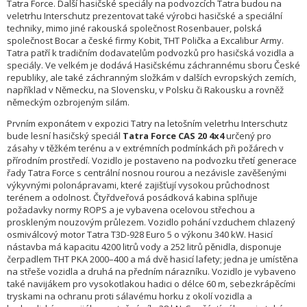
Tatra Force. Další hasičské speciály na podvozcích Tatra budou na
veletrhu Interschutz prezentovat také výrobci hasičské a speciální
techniky, mimo jiné rakouská společnost Rosenbauer, polská
společnost Bocar a české firmy Kobit, THT Polička a Excalibur Army.
Tatra patří k tradičním dodavatelům podvozků pro hasičská vozidla a
speciály. Ve velkém je dodává Hasičskému záchrannému sboru České
republiky, ale také záchranným složkám v dalších evropských zemích,
například v Německu, na Slovensku, v Polsku či Rakousku a rovněž
německým ozbrojeným silám.
Prvním exponátem v expozici Tatry na letošním veletrhu Interschutz
bude lesní hasičský speciál
Tatra Force CAS 20 4x4
určený pro
zásahy v těžkém terénu a v extrémních podmínkách při požárech v
přírodním prostředí. Vozidlo je postaveno na podvozku třetí generace
řady Tatra Force s centrální nosnou rourou a nezávisle zavěšenými
výkyvnými polonápravami, které zajišťují vysokou průchodnost
terénem a odolnost. Čtyřdveřová posádková kabina splňuje
požadavky normy ROPS a je vybavena ocelovou střechou a
proskleným nouzovým průlezem. Vozidlo pohání vzduchem chlazený
osmiválcový motor Tatra T3D-928 Euro 5 o výkonu 340 kW. Hasicí
nástavba má kapacitu 4200 litrů vody a 252 litrů pěnidla, disponuje
čerpadlem THT PKA 2000–400 a má dvě hasicí lafety; jedna je umístěna
na střeše vozidla a druhá na předním nárazníku. Vozidlo je vybaveno
také navijákem pro vysokotlakou hadici o délce 60 m, sebezkrápěcími
tryskami na ochranu proti sálavému horku z okolí vozidla a