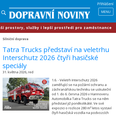
Přihlášení
MENU
story, služby i lepší prostředí pro zaměstnance
Silniční doprava
​Tatra Trucks představí na veletrhu
Interschutz 2026 čtyři hasičské
speciály
31. května 2026, red
1.6. - Veletrh Interschutz 2026
zaměřující se na požární ochranu a
záchranářskou techniku se uskuteční
od 1. do 6. června 2026 v Hannoveru.
Automobilka Tatra Trucks se na něm
představí již poněkolikáté. Ve své
expozici o rozloze 280 m² letos vystaví
čtyři hasičská vozidla na podvozcích