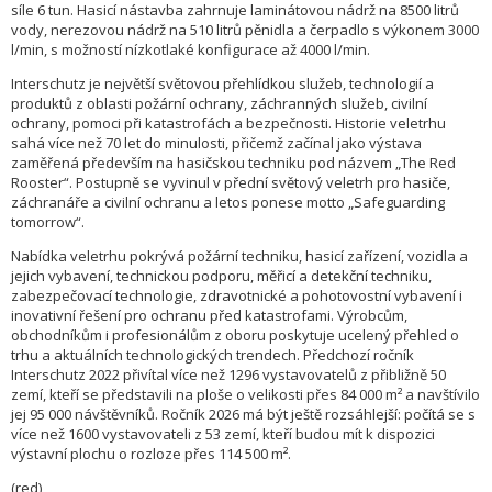
síle 6 tun. Hasicí nástavba zahrnuje laminátovou nádrž na 8500 litrů
vody, nerezovou nádrž na 510 litrů pěnidla a čerpadlo s výkonem 3000
l/min, s možností nízkotlaké konfigurace až 4000 l/min.
Interschutz je největší světovou přehlídkou služeb, technologií a
produktů z oblasti požární ochrany, záchranných služeb, civilní
ochrany, pomoci při katastrofách a bezpečnosti. Historie veletrhu
sahá více než 70 let do minulosti, přičemž začínal jako výstava
zaměřená především na hasičskou techniku pod názvem „The Red
Rooster“. Postupně se vyvinul v přední světový veletrh pro hasiče,
záchranáře a civilní ochranu a letos ponese motto „Safeguarding
tomorrow“.
Nabídka veletrhu pokrývá požární techniku, hasicí zařízení, vozidla a
jejich vybavení, technickou podporu, měřicí a detekční techniku,
zabezpečovací technologie, zdravotnické a pohotovostní vybavení i
inovativní řešení pro ochranu před katastrofami. Výrobcům,
obchodníkům i profesionálům z oboru poskytuje ucelený přehled o
trhu a aktuálních technologických trendech. Předchozí ročník
Interschutz 2022 přivítal více než 1296 vystavovatelů z přibližně 50
zemí, kteří se představili na ploše o velikosti přes 84 000 m² a navštívilo
jej 95 000 návštěvníků. Ročník 2026 má být ještě rozsáhlejší: počítá se s
více než 1600 vystavovateli z 53 zemí, kteří budou mít k dispozici
výstavní plochu o rozloze přes 114 500 m².
(red)