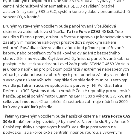
hydraulickým navijákem o tažné síle 38 kN. Součástí výbavy je také
centrální dohušťování pneumatik (CTIS), LED osvětlení, brzdné
asistenční systémy EBS a ELC, systém kontroly tlaku v pneumatikách či
senzor CO₂ v kabině.
Druhým vystaveným vozidlem bude pancéřovaná víceúčelová
cisternová automobilová stříkačka
Tatra Force CZVS 40 8x8
. Toto
vozidlo s řízenou první, druhou a čtvrtou nápravou je koncipováno pro
zásahy v mimořádně rizikových prostředích s vysokým rizikem
výbuchů. Posádka může vozidlo ovládat buď přímo z pancéřované
kabiny, nebo prostřednictvím dálkového ovládání z bezpečného
stanoviště mimo vozidlo. Čtyřdveřová čtyřmístná pancéřovaná kabina
poskytuje balistickou ochranu Level 2a/b podle STANAG 4569. Vozidlo
je určeno například pro průzkum požářiště v extrémně nebezpečných
zónách, evakuaci osob z ohrožených prostor nebo zásahy v areálech
s vysokým rizikem výbuchu, například ve skladech munice. Tento typ
vozidla již Tatra Trucks ve spolupráci s partnery THT Polička, Tatra
Defence a RCE Systems dodala Armádě České republiky pro vojenské
hasiče. Speciál pohání motor Cummins ISM11 500 o výkonu 373 kW, má
celkovou hmotnost 42 tun, přičemž nástavba zahrnuje nádrž na 8000
litrů vody a 480 litrů pěnidla.
Třetím vystaveným vozidlem bude hasičská cisterna
Tatra Force CAS
30 6x6
, také tento typ vozidla již byl nově zařazen do služby v Armádě
České republiky u vojenských hasičů. Vozidlo je postaveno na
podvozku Tatra Force 6x6 s centrální nosnou rourou, s výkyvnými