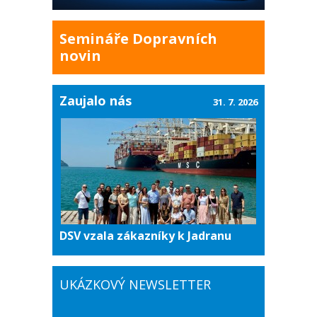
Semináře Dopravních
novin
Zaujalo nás
31. 7. 2026
DSV vzala zákazníky k Jadranu
UKÁZKOVÝ NEWSLETTER