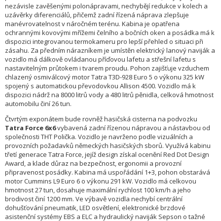
nezávisle zavěšenými polonápravami, nechybějí redukce v kolech a
uzávěrky diferenciálů, přičemž zadní řízená náprava zlepšuje
manévrovatelnost v náročném terénu. Kabina je opatřena
ochrannými kovovými mřížemi čelního a bočních oken a posádka má k
dispozici integrovanou termokameru pro lepší přehled o situaci při
zásahu. Za předním nárazníkem je umístěn elektrický lanový naviják a
vozidlo má dálkově ovládanou příďovou lafetu a střešní lafetu s
nastavitelným průtokem i tvarem proudu. Pohon zajišťuje vzduchem
chlazený osmiválcový motor Tatra T3D-928 Euro 5 o výkonu 325 kW
spojený s automatickou převodovkou Allison 4500. Vozidlo má k
dispozici nádrž na 8000 litrů vody a 480 litrů pěnidla, celková hmotnost
automobilu činí 26 tun.
Čtvrtým exponátem bude rovněž hasičská cisterna na podvozku
Tatra Force 6x6
vybavená zadní řízenou nápravou a nástavbou od
společnosti THT Polička. Vozidlo je navrženo podle vizuálních a
provozních požadavků německých hasičských sborů. Využívá kabinu
třetí generace Tatra Force, jejíž design získal ocenění Red Dot Design
Award, a klade důraz na bezpečnost, ergonomii a provozní
připravenost posádky. Kabina má uspořádání 1+3, pohon obstarává
motor Cummins L9 Euro 6 o výkonu 291 kW. Vozidlo má celkovou
hmotnost 27 tun, dosahuje maximální rychlost 100 km/h a jeho
brodivost činí 1200 mm. Ve výbavě vozidla nechybí centrální
dohušťování pneumatik, LED osvětlení, elektronické brzdové
asistenční systémy EBS a ELC a hydraulický naviják Sepson o tažné