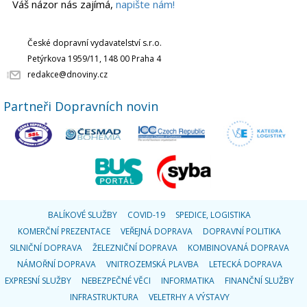
Váš názor nás zajímá,
napište nám!
České dopravní vydavatelství s.r.o.
Petýrkova 1959/11, 148 00 Praha 4
redakce@dnoviny.cz
Partneři Dopravních novin
BALÍKOVÉ SLUŽBY
COVID-19
SPEDICE, LOGISTIKA
KOMERČNÍ PREZENTACE
VEŘEJNÁ DOPRAVA
DOPRAVNÍ POLITIKA
SILNIČNÍ DOPRAVA
ŽELEZNIČNÍ DOPRAVA
KOMBINOVANÁ DOPRAVA
NÁMOŘNÍ DOPRAVA
VNITROZEMSKÁ PLAVBA
LETECKÁ DOPRAVA
EXPRESNÍ SLUŽBY
NEBEZPEČNÉ VĚCI
INFORMATIKA
FINANČNÍ SLUŽBY
INFRASTRUKTURA
VELETRHY A VÝSTAVY