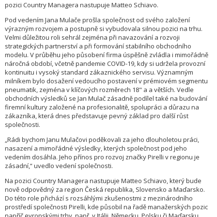
pozici Country Managera nastupuje Matteo Schiavo.
Pod vedením Jana Mulače prošla společnost od svého založení
výrazným rozvojem a postupně si vybudovala silnou pozici na trhu.
Velmi důležitou roli sehrál zejména při navazování a rozvoji
strategických partnerství a při formování stabilního obchodního
modelu. V průběhu jeho působení firma úspěšně zvládla i mimořádně
náročná období, včetně pandemie COVID-19, kdy si udržela provozní
kontinuitu i vysoký standard zákaznického servisu. Významným
milníkem bylo dosažení vedoucího postavení v prémiovém segmentu
pneumatik, zejména v klíčových rozměrech 18" a a větších. Vedle
obchodních výsledků se Jan Mulač zásadně podílel také na budování
firemní kultury založené na profesionalitě, spolupráci a důrazu na
zákazníka, která dnes představuje pevný základ pro další růst
společnosti.
„Rádi bychom Janu Mulačovi poděkovali za jeho dlouholetou práci,
nasazení a mimořádné výsledky, kterých společnost pod jeho
vedením dosáhla. Jeho přínos pro rozvoj značky Pirelli v regionu je
zásadní,“ uvedlo vedení společnosti.
Na pozici Country Managera nastupuje Matteo Schiavo, který bude
nově odpovědný za region Česká republika, Slovensko a Maďarsko.
Do této role přichází s rozsáhlými zkušenostmi z mezinárodního
prostředí společnosti Pirelli, kde působil na řadě manažerských pozic
napříč evropskými trhy, např. v Itálii, Německu, Polsku či Maďarsku.