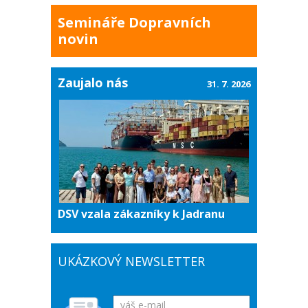
Semináře Dopravních
novin
Zaujalo nás
31. 7. 2026
DSV vzala zákazníky k Jadranu
UKÁZKOVÝ NEWSLETTER