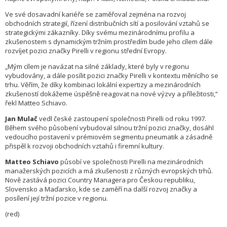
Ve své dosavadní kariéře se zaměřoval zejména na rozvoj
obchodních strategií, řízení distribučních sítí a posilování vztahů se
strategickými zákazníky. Díky svému mezinárodnímu profilu a
zkušenostem s dynamickým tržním prostředím bude jeho cílem dále
rozvíjet pozici značky Pirelli v regionu střední Evropy.
„Mým cílem je navázat na silné základy, které byly v regionu
vybudovány, a dále posílit pozici značky Pirelli v kontextu měnícího se
trhu. Věřím, že díky kombinaci lokální expertizy a mezinárodních
zkušeností dokážeme úspěšně reagovat na nové výzvy a příležitosti,“
řekl Matteo Schiavo.
Jan Mulač
vedl české zastoupení společnosti Pirelli od roku 1997.
Během svého působení vybudoval silnou tržní pozici značky, dosáhl
vedoucího postavení v prémiovém segmentu pneumatik a zásadně
přispěl k rozvoji obchodních vztahů i firemní kultury.
Matteo Schiavo
působí ve společnosti Pirelli na mezinárodních
manažerských pozicích a má zkušenosti z různých evropských trhů.
Nově zastává pozici Country Managera pro Českou republiku,
Slovensko a Maďarsko, kde se zaměří na další rozvoj značky a
posílení její tržní pozice v regionu.
(red)