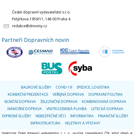
České dopravní vydavatelství s.r.o.
Petýrkova 1959/11, 148 00 Praha 4
redakce@dnoviny.cz
Partneři Dopravních novin
BALÍKOVÉ SLUŽBY
COVID-19
SPEDICE, LOGISTIKA
KOMERČNÍ PREZENTACE
VEŘEJNÁ DOPRAVA
DOPRAVNÍ POLITIKA
SILNIČNÍ DOPRAVA
ŽELEZNIČNÍ DOPRAVA
KOMBINOVANÁ DOPRAVA
NÁMOŘNÍ DOPRAVA
VNITROZEMSKÁ PLAVBA
LETECKÁ DOPRAVA
EXPRESNÍ SLUŽBY
NEBEZPEČNÉ VĚCI
INFORMATIKA
FINANČNÍ SLUŽBY
INFRASTRUKTURA
VELETRHY A VÝSTAVY
Společnost České dopravní vydavatelství, s. r. o., využívá zpravodajství ČTK, jehož obsah je