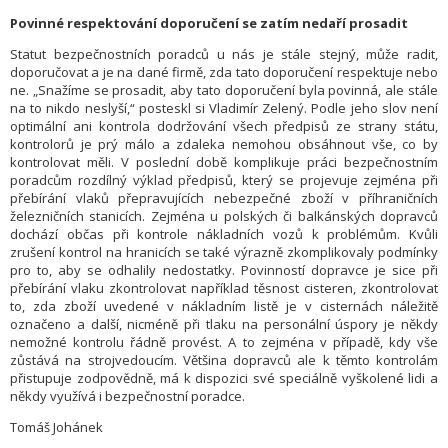
Povinné respektování doporučení se zatím nedaří prosadit
Statut bezpečnostních poradců u nás je stále stejný, může radit,
doporučovat a je na dané firmě, zda tato doporučení respektuje nebo
ne. „Snažíme se prosadit, aby tato doporučení byla povinná, ale stále
na to nikdo neslyší,“ posteskl si Vladimír Zelený. Podle jeho slov není
optimální ani kontrola dodržování všech předpisů ze strany státu,
kontrolorů je prý málo a zdaleka nemohou obsáhnout vše, co by
kontrolovat měli. V poslední době komplikuje práci bezpečnostním
poradcům rozdílný výklad předpisů, který se projevuje zejména při
přebírání vlaků přepravujících nebezpečné zboží v příhraničních
železničních stanicích. Zejména u polských či balkánských dopravců
dochází občas při kontrole nákladních vozů k problémům. Kvůli
zrušení kontrol na hranicích se také výrazně zkomplikovaly podmínky
pro to, aby se odhalily nedostatky. Povinností dopravce je sice při
přebírání vlaku zkontrolovat například těsnost cisteren, zkontrolovat
to, zda zboží uvedené v nákladním listě je v cisternách náležitě
označeno a další, nicméně při tlaku na personální úspory je někdy
nemožné kontrolu řádně provést. A to zejména v případě, kdy vše
zůstává na strojvedoucím. Většina dopravců ale k těmto kontrolám
přistupuje zodpovědně, má k dispozici své speciálně vyškolené lidi a
někdy využívá i bezpečnostní poradce.
Tomáš Johánek