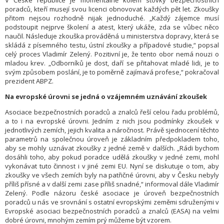
V České republice je momentálně kolem stovky bezpečnostních
poradců, kteří musejí svou licenci obnovovat každých pět let. Zkoušky
přitom nejsou rozhodně nijak jednoduché. „Každý zájemce musí
podstoupit nejprve školení a atest, který ukáže, zda se vůbec něco
naučil. Následuje zkouška prováděná u ministerstva dopravy, která se
skládá z písemného testu, ústní zkoušky a případové studie,“ popsal
celý proces Vladimír Zelený. Pozitivní je, že tento obor nemá nouzi o
mladou krev. „Odborníků je dost, daří se přitahovat mladé lidi, je to
svým způsobem poslání, je to poměrně zajímavá profese,“ pokračoval
prezident ABPZ.
Na evropské úrovni se jedná o vzájemném uznávání zkoušek
Asociace bezpečnostních poradců a znalců řeší celou řadu problémů,
a to i na evropské úrovni. Jedním z nich jsou podmínky zkoušek v
jednotlivých zemích, jejich kvalita a náročnost. Právě sjednocení těchto
parametrů na společnou úroveň je základním předpokladem toho,
aby se mohly uznávat zkoušky z jedné země v dalších. „Rádi bychom
dosáhli toho, aby pokud poradce udělá zkoušky v jedné zemi, mohl
vykonávat tuto činnost i v jiné zemi EU. Nyní se diskutuje o tom, aby
zkoušky ve všech zemích byly na patřičné úrovni, aby v Česku nebyly
příliš přísné a v další zemi zase příliš snadné,“ informoval dále Vladimír
Zelený. Podle názoru české asociace je úroveň bezpečnostních
poradců u nás ve srovnání s ostatní evropskými zeměmi sdruženými v
Evropské asociaci bezpečnostních poradců a znalců (EASA) na velmi
dobré úrovni, mnohým zemím prý můžeme být vzorem.