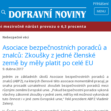
Přihlášení
MENU
eziročně nárůst provozu o 6,3 procenta
Nebezpečné věci
​Asociace bezpečnostních poradců a
znalců: Zkoušky z jedné členské
země by měly platit po celé EU
9. dubna 2017
Jedním ze základních úkolů Asociace bezpečnostních poradců a
znalců (ABPZ), na kterých členové této asociace momentálně pracují, je
snaha prosadit uznatelnost zkoušek bezpečnostních poradců mezi
různými zeměmi Evropské unie. „Pokud bezpečnostní poradce vykoná
všechny zákonné zkoušky v jedné zemi, měl by mít možnost vykonávat
tuto činnost i v jiné zemi Evropské unie,“ řekl prezident ABPZ Vladimír
Zelený.