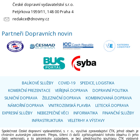
České dopravní vydavatelství s.r.o.
Petýrkova 1959/11, 148 00 Praha 4
redakce@dnoviny.cz
Partneři Dopravních novin
BALÍKOVÉ SLUŽBY
COVID-19
SPEDICE, LOGISTIKA
KOMERČNÍ PREZENTACE
VEŘEJNÁ DOPRAVA
DOPRAVNÍ POLITIKA
SILNIČNÍ DOPRAVA
ŽELEZNIČNÍ DOPRAVA
KOMBINOVANÁ DOPRAVA
NÁMOŘNÍ DOPRAVA
VNITROZEMSKÁ PLAVBA
LETECKÁ DOPRAVA
EXPRESNÍ SLUŽBY
NEBEZPEČNÉ VĚCI
INFORMATIKA
FINANČNÍ SLUŽBY
INFRASTRUKTURA
VELETRHY A VÝSTAVY
Společnost České dopravní vydavatelství, s. r. o., využívá zpravodajství ČTK, jehož obsah je
chráněn autorským zákonem. Přepis, šíření či další zpřístupňování tohoto obsahu či jeho
části veřejnosti, a to jakýmkoliv způsobem, je bez předchozího souhlasu ČTK výslovně