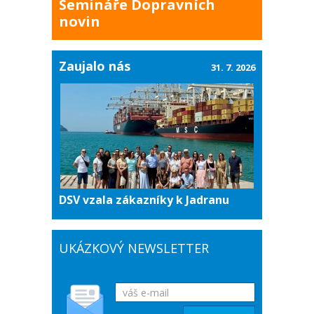
Semináře Dopravních
novin
Zaujalo nás
31. 7. 2026
DSV vzala zákazníky k Jadranu
UKÁZKOVÝ NEWSLETTER