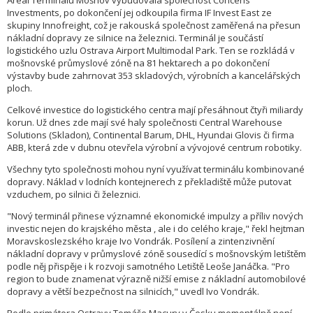
Areál Terminálu Mošnov vybudovala společnost Concens
Investments, po dokončení jej odkoupila firma IF Invest East ze
skupiny Innofreight, což je rakouská společnost zaměřená na přesun
nákladní dopravy ze silnice na železnici. Terminál je součástí
logistického uzlu Ostrava Airport Multimodal Park. Ten se rozkládá v
mošnovské průmyslové zóně na 81 hektarech a po dokončení
výstavby bude zahrnovat 353 skladových, výrobních a kancelářských
ploch.
Celkové investice do logistického centra mají přesáhnout čtyři miliardy
korun. Už dnes zde mají své haly společnosti Central Warehouse
Solutions (Skladon), Continental Barum, DHL, Hyundai Glovis či firma
ABB, která zde v dubnu otevřela výrobní a vývojové centrum robotiky.
Všechny tyto společnosti mohou nyní využívat terminálu kombinované
dopravy. Náklad v lodních kontejnerech z překladiště může putovat
vzduchem, po silnici či železnici.
"Nový terminál přinese významné ekonomické impulzy a příliv nových
investic nejen do krajského města , ale i do celého kraje," řekl hejtman
Moravskoslezského kraje Ivo Vondrák. Posílení a zintenzivnění
nákladní dopravy v průmyslové zóně sousedící s mošnovským letištěm
podle něj přispěje i k rozvoji samotného Letiště Leoše Janáčka. "Pro
region to bude znamenat výrazně nižší emise z nákladní automobilové
dopravy a větší bezpečnost na silnicích," uvedl Ivo Vondrák.