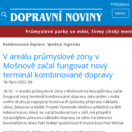
Přihlášení
MENU
​Průmyslové parky se mění, firmy chtějí menší pr
Kombinovaná doprava
Spedice, logistika
V areálu průmyslové zóny v
Mošnově začal fungovat nový
terminál kombinované dopravy
18. října 2022, čtk
18.10. - V areálu průmyslové zóny v Mošnově na Novojičínsku začal
fungovat nový terminál kombinované dopravy. Jako jeden z mála
svého druhu je napojený hned na tři způsoby přepravy nákladů -
silnici, železnici a letiště. Projekt Terminálu Mošnov přibližně za 800
milionů korun, který se začal budovat loni v září, má přispět k
výraznějšímu přesunu nákladní dopravy ze silnic na železnici.
Novinářům to dnes řekl ředitel společnosti IF Invest East Petr Michal.