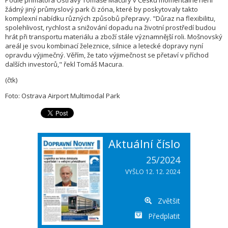
Podle primátora Ostravy Tomáše Macury v Česku momentálně není
žádný jiný průmyslový park či zóna, které by poskytovaly takto
komplexní nabídku různých způsobů přepravy. "Důraz na flexibilitu,
spolehlivost, rychlost a snižování dopadu na životní prostředí budou
hrát při transportu materiálu a zboží stále významnější roli. Mošnovský
areál je svou kombinací železnice, silnice a letecké dopravy nyní
opravdu výjimečný. Věřím, že tato výjimečnost se přetaví v příchod
dalších investorů," řekl Tomáš Macura.
(čtk)
Foto: Ostrava Airport Multimodal Park
Aktuální číslo
25/2024
VYŠLO 12. 12. 2024
Zvětšit
Předplatit