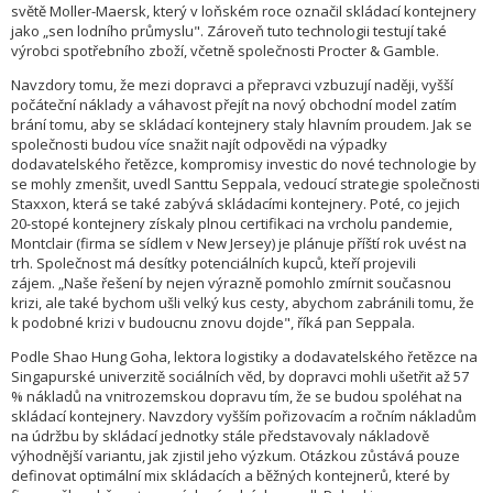
světě Moller-Maersk, který v loňském roce označil skládací kontejnery
jako „sen lodního průmyslu". Zároveň tuto technologii testují také
výrobci spotřebního zboží, včetně společnosti Procter & Gamble.
Navzdory tomu, že mezi dopravci a přepravci vzbuzují naději, vyšší
počáteční náklady a váhavost přejít na nový obchodní model zatím
brání tomu, aby se skládací kontejnery staly hlavním proudem. Jak se
společnosti budou více snažit najít odpovědi na výpadky
dodavatelského řetězce, kompromisy investic do nové technologie by
se mohly zmenšit, uvedl Santtu Seppala, vedoucí strategie společnosti
Staxxon, která se také zabývá skládacími kontejnery. Poté, co jejich
20-stopé kontejnery získaly plnou certifikaci na vrcholu pandemie,
Montclair (firma se sídlem v New Jersey) je plánuje příští rok uvést na
trh. Společnost má desítky potenciálních kupců, kteří projevili
zájem. „Naše řešení by nejen výrazně pomohlo zmírnit současnou
krizi, ale také bychom ušli velký kus cesty, abychom zabránili tomu, že
k podobné krizi v budoucnu znovu dojde", říká pan Seppala.
Podle Shao Hung Goha, lektora logistiky a dodavatelského řetězce na
Singapurské univerzitě sociálních věd, by dopravci mohli ušetřit až 57
% nákladů na vnitrozemskou dopravu tím, že se budou spoléhat na
skládací kontejnery. Navzdory vyšším pořizovacím a ročním nákladům
na údržbu by skládací jednotky stále představovaly nákladově
výhodnější variantu, jak zjistil jeho výzkum. Otázkou zůstává pouze
definovat optimální mix skládacích a běžných kontejnerů, které by