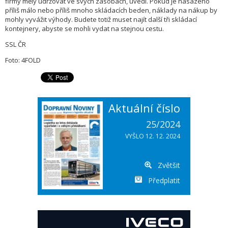
firmy měly udržovat ve svých zásobách, uvedl. Pokud je nasazeno
příliš málo nebo příliš mnoho skládacích beden, náklady na nákup by
mohly vyvážit výhody. Budete totiž muset najít další tři skládací
kontejnery, abyste se mohli vydat na stejnou cestu.
SSL ČR
Foto: 4FOLD
Aktuální číslo
25/2024
VYŠLO 12. 12. 2024
Zvětšit
Předplatit