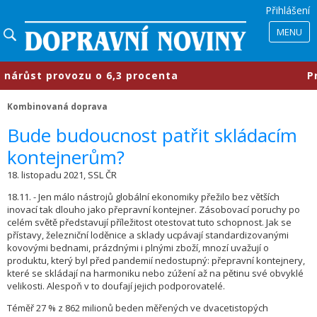
Přihlášení
MENU
ůst provozu o 6,3 procenta
​Průmy
Kombinovaná doprava
Bude budoucnost patřit skládacím
kontejnerům?
18. listopadu 2021, SSL ČR
18.11. - Jen málo nástrojů globální ekonomiky přežilo bez větších
inovací tak dlouho jako přepravní kontejner. Zásobovací poruchy po
celém světě představují příležitost otestovat tuto schopnost. Jak se
přístavy, železniční loděnice a sklady ucpávají standardizovanými
kovovými bednami, prázdnými i plnými zboží, mnozí uvažují o
produktu, který byl před pandemií nedostupný: přepravní kontejnery,
které se skládají na harmoniku nebo zúžení až na pětinu své obvyklé
velikosti. Alespoň v to doufají jejich podporovatelé.
Téměř 27 % z 862 milionů beden měřených ve dvacetistopých