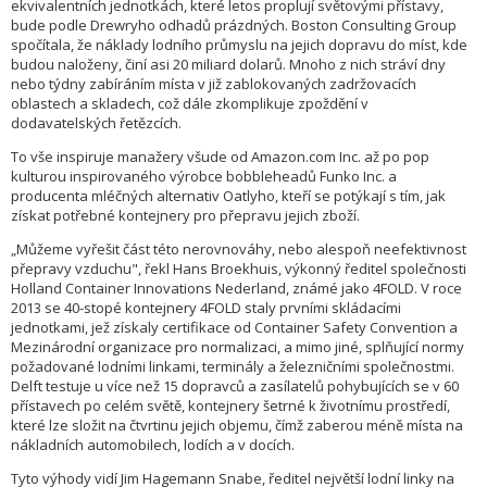
ekvivalentních jednotkách, které letos proplují světovými přístavy,
bude podle Drewryho odhadů prázdných. Boston Consulting Group
spočítala, že náklady lodního průmyslu na jejich dopravu do míst, kde
budou naloženy, činí asi 20 miliard dolarů. Mnoho z nich stráví dny
nebo týdny zabíráním místa v již zablokovaných zadržovacích
oblastech a skladech, což dále zkomplikuje zpoždění v
dodavatelských řetězcích.
To vše inspiruje manažery všude od Amazon.com Inc. až po pop
kulturou inspirovaného výrobce bobbleheadů Funko Inc. a
producenta mléčných alternativ Oatlyho, kteří se potýkají s tím, jak
získat potřebné kontejnery pro přepravu jejich zboží.
„Můžeme vyřešit část této nerovnováhy, nebo alespoň neefektivnost
přepravy vzduchu", řekl Hans Broekhuis, výkonný ředitel společnosti
Holland Container Innovations Nederland, známé jako 4FOLD. V roce
2013 se 40-stopé kontejnery 4FOLD staly prvními skládacími
jednotkami, jež získaly certifikace od Container Safety Convention a
Mezinárodní organizace pro normalizaci, a mimo jiné, splňující normy
požadované lodními linkami, terminály a železničními společnostmi.
Delft testuje u více než 15 dopravců a zasílatelů pohybujících se v 60
přístavech po celém světě, kontejnery šetrné k životnímu prostředí,
které lze složit na čtvrtinu jejich objemu, čímž zaberou méně místa na
nákladních automobilech, lodích a v docích.
Tyto výhody vidí Jim Hagemann Snabe, ředitel největší lodní linky na