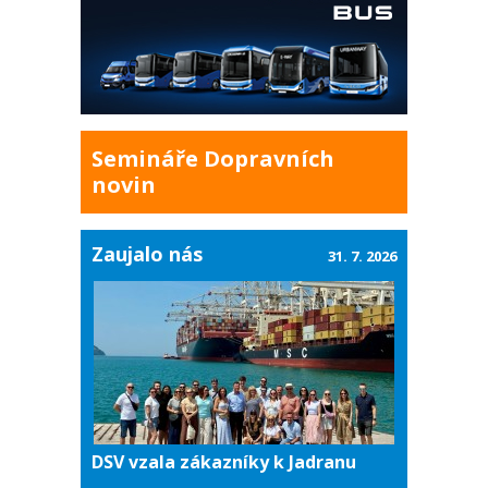
Semináře Dopravních
novin
Zaujalo nás
31. 7. 2026
DSV vzala zákazníky k Jadranu