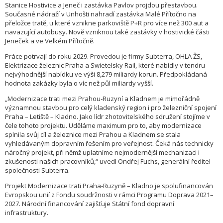
Stanice Hostivice a Jeneč i zastávka Pavlov projdou přestavbou.
Současné nádraží v Unhošti nahradí zastávka Malé Přítočno na
přeložce tratě, u které vznikne parkoviště P+R pro více než 300 aut a
navazující autobusy. Nově vzniknou také zastávky v hostivické části
Jeneček a ve Velkém Přítočně.
Práce potrvají do roku 2029. Provedou je firmy Subterra, OHLA ŽS,
Elektrizace železnic Praha a Swietelsky Rail, které nabídly v tendru
nejvýhodnější nabídku ve výši 8,279 miliardy korun. Předpokládaná
hodnota zakázky byla o víc než půl miliardy vyšší.
„Modernizace trati mezi Prahou‑Ruzyní a Kladnem je mimořádně
významnou stavbou pro celý kladenský region i pro železniční spojení
Praha – Letiště – Kladno. Jako lídr zhotovitelského sdružení stojíme v
čele tohoto projektu. Uděláme maximum pro to, aby modernizace
splnila svůj cíl a železnice mezi Prahou a Kladnem se stala
vyhledávaným dopravním řešením pro veřejnost. Čeká nás technicky
náročný projekt, při němž uplatníme nejmodernější mechanizaci i
zkušenosti našich pracovníků,“ uvedl Ondřej Fuchs, generální ředitel
společnosti Subterra.
Projekt Modernizace trati Praha-Ruzyně – Kladno je spolufinancován
Evropskou unií z Fondu soudržnosti v rámci Programu Doprava 2021–
2027. Národní financování zajišťuje Státní fond dopravní
infrastruktury.