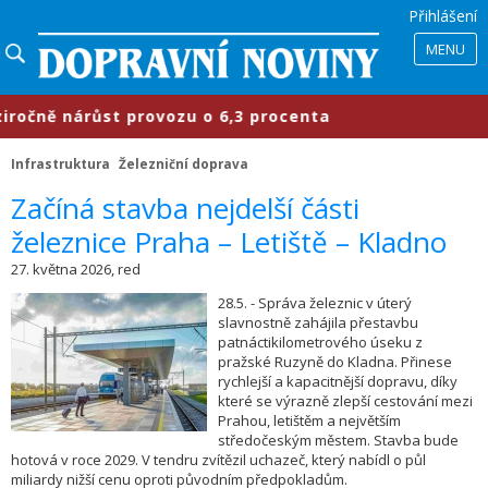
Přihlášení
MENU
ně nárůst provozu o 6,3 procenta
Infrastruktura
Železniční doprava
​Začíná stavba nejdelší části
železnice Praha – Letiště – Kladno
27. května 2026, red
28.5. - Správa železnic v úterý
slavnostně zahájila přestavbu
patnáctikilometrového úseku z
pražské Ruzyně do Kladna. Přinese
rychlejší a kapacitnější dopravu, díky
které se výrazně zlepší cestování mezi
Prahou, letištěm a největším
středočeským městem. Stavba bude
hotová v roce 2029. V tendru zvítězil uchazeč, který nabídl o půl
miliardy nižší cenu oproti původním předpokladům.