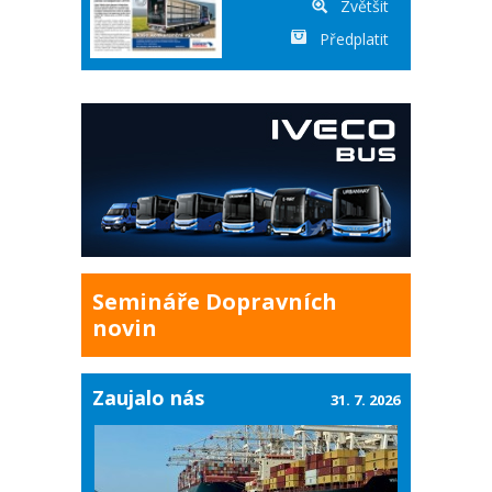
Zvětšit
Předplatit
Semináře Dopravních
novin
Zaujalo nás
31. 7. 2026