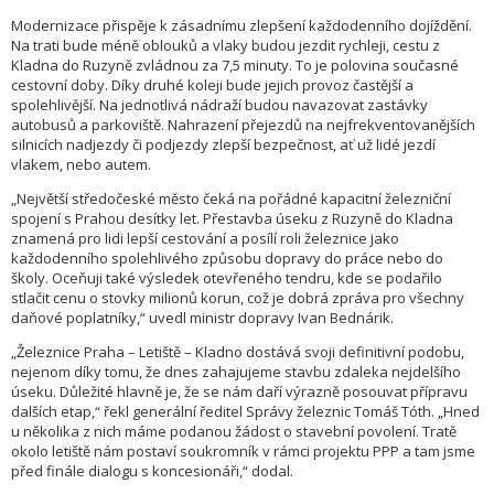
Modernizace přispěje k zásadnímu zlepšení každodenního dojíždění.
Na trati bude méně oblouků a vlaky budou jezdit rychleji, cestu z
Kladna do Ruzyně zvládnou za 7,5 minuty. To je polovina současné
cestovní doby. Díky druhé koleji bude jejich provoz častější a
spolehlivější. Na jednotlivá nádraží budou navazovat zastávky
autobusů a parkoviště. Nahrazení přejezdů na nejfrekventovanějších
silnicích nadjezdy či podjezdy zlepší bezpečnost, ať už lidé jezdí
vlakem, nebo autem.
„Největší středočeské město čeká na pořádné kapacitní železniční
spojení s Prahou desítky let. Přestavba úseku z Ruzyně do Kladna
znamená pro lidi lepší cestování a posílí roli železnice jako
každodenního spolehlivého způsobu dopravy do práce nebo do
školy. Oceňuji také výsledek otevřeného tendru, kde se podařilo
stlačit cenu o stovky milionů korun, což je dobrá zpráva pro všechny
daňové poplatníky,“ uvedl ministr dopravy Ivan Bednárik.
„Železnice Praha – Letiště – Kladno dostává svoji definitivní podobu,
nejenom díky tomu, že dnes zahajujeme stavbu zdaleka nejdelšího
úseku. Důležité hlavně je, že se nám daří výrazně posouvat přípravu
dalších etap,“ řekl generální ředitel Správy železnic Tomáš Tóth. „Hned
u několika z nich máme podanou žádost o stavební povolení. Tratě
okolo letiště nám postaví soukromník v rámci projektu PPP a tam jsme
před finále dialogu s koncesionáři,“ dodal.