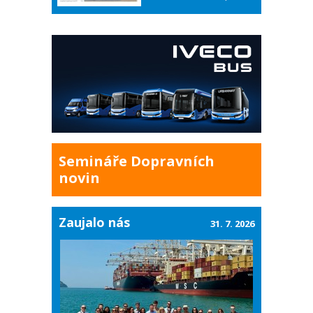
Semináře Dopravních
novin
Zaujalo nás
31. 7. 2026