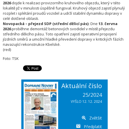
2026
dojde k realizaci provizorního kruhového objezdu, který v této
lokalitě již v minulosti úspěšně fungoval. Kruhový objezd zajistí plynulý
rozplet i splétání proudů vozidel a udrží stabilní dynamiku dopravy v
celé dotčené oblasti.
Novopacká – přejezd SDP (střední dělicí pás):
Dne
13. června
2026
proběhne demontáž betonových svodidel v místě přejezdu
středního dělicího pásu. Toto opatření zajistí operativní propojení
jízdních směrů a umožní hladké převedení dopravy v kritických fázích
navazující rekonstrukce Kbelské.
(red)
Foto: TSK
Aktuální číslo
25/2024
VYŠLO 12. 12. 2024
Zvětšit
Předplatit