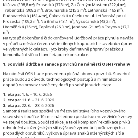
Klíčovu (398,8 m²), Prosecká (378 m²), Za Černým Mostem (322,4 m²),
Trabantská (308,2 m²), Broumarská (215,3 m²), Letňanská (165 m²),
Budovatelská (161,4 m²), Čakovická v úseku od ul. Letňanská po ul.
Prosecká (109,2 m²), Na Břehu (43,1 m²), Vysočanská (43,2 m²),
Litoměřická (36 m²), Teplická (26,3 m²), Jandova (21 m²) a Freyova (17,2
m²).
Na tyto již dokončené či dokončované údržbové práce plynule naváže
v průběhu měsíce června série cílených kapacitních stavebních úprav
ve vybraných lokalitách. Tyto kroky definitivně připraví pražskou
komunikační síť na hlavní etapu rekonstrukce.
1. Souvislá údržba a sanace povrchů na náměstí OSN (Praha 9)
Na náměstí OSN bude provedena plošná obnova povrchů. Stavební
práce budou z důvodu technologických postupů a minimalizace
dopadů na provoz rozděleny do tří po sobě jdoucích etap:
1. etapa:
1. 6. – 10. 6. 2026
2. etapa:
11. 6. – 21. 6. 2026
3. etapa:
22. 6. – 28. 6. 2026
Samotná realizace spočívá ve frézování stávajícího vozovkového
souvrství v tloušťce 10 cm s následnou pokládkou nové živičné vrstvy
ve stejné tloušťce. Součástí akce je také komplexní rektifikace prvků
odvodnění a inženýrských sítí (výškové vyrovnání poškozených a
propadlých obrubníků, výšková úprava znaků inženýrských sítí a