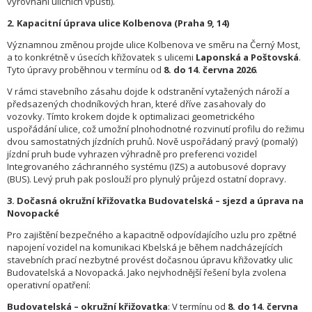
vyrovnání uličních vpustí).
2. Kapacitní úprava ulice Kolbenova (Praha 9, 14)
Významnou změnou projde ulice Kolbenova ve směru na Černý Most,
a to konkrétně v úsecích křižovatek s ulicemi
Laponská a Poštovská
.
Tyto úpravy proběhnou v termínu od
8. do 14. června 2026
.
V rámci stavebního zásahu dojde k odstranění vytažených nároží a
předsazených chodníkových hran, které dříve zasahovaly do
vozovky. Tímto krokem dojde k optimalizaci geometrického
uspořádání ulice, což umožní plnohodnotné rozvinutí profilu do režimu
dvou samostatných jízdních pruhů. Nově uspořádaný pravý (pomalý)
jízdní pruh bude vyhrazen výhradně pro preferenci vozidel
Integrovaného záchranného systému (IZS) a autobusové dopravy
(BUS). Levý pruh pak poslouží pro plynulý průjezd ostatní dopravy.
3. Dočasná okružní křižovatka Budovatelská – sjezd a úprava na
Novopacké
Pro zajištění bezpečného a kapacitně odpovídajícího uzlu pro zpětné
napojení vozidel na komunikaci Kbelská je během nadcházejících
stavebních prací nezbytné provést dočasnou úpravu křižovatky ulic
Budovatelská a Novopacká. Jako nejvhodnější řešení byla zvolena
operativní opatření:
Budovatelská – okružní křižovatka
: V termínu od
8. do 14. června