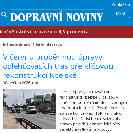
Přihlášení
MENU
ě nárůst provozu o 6,3 procenta
​
Infrastruktura
Silniční doprava
​V červnu proběhnou úpravy
odlehčovacích tras pře klíčovou
rekonstrukcí Kbelské
30. května 2026, red
31.5. - Přípravy na rozsáhlou
rekonstrukci Kbelské ulice jsou v
plném proudu. V rámci doprovodných
opatření a běžné údržby již Technická
správa komunikací (TSK) v minulých
měsících s předstihem realizovala
opravy povrchů, sanace lokálních
defektů a výtluků na klíčových