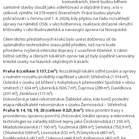
komunikacích, které budou během
samotné stavby sloužit jako odlehčovací a objízdné trasy, a to v
celkové výměře 14 379 metrů čtverečních. Práce budou plynule
pokračovat i v červnu (od 1. 6. 2026), kdy přijdou na řadu rozsáhlejší
úpravy na náměstí OSN, v ulici Kolbenova, realizace dočasné okružní
křižovatky v ulici Budovatelská a navazující úprava na Novopacké.
Cílem těchto předstihových kroků bylo uvést dotčenou síť do
optimálního technického stavu ještě předtím, než na ni bude
přivedena zvýšená intenzita dopravy z uzavřené Kbelské. V rámci
běžné údržby a cílených lokálních oprav tak již byly úspěšně sanovány
kritické úseky na hlavních objízdných trasách:
Praha 8 (celkem 5 157,2 m²):
Rozsáhlejší lokální odfrézování a opravy
v nutném rozsahu proběhly například v ulicích Střelničná (1 914 m²),
Ústecká v úseku od křížení s Kobyliskou k přemostění Spořické v obou
směrech (1 634 m²), Liberecká (926,7 m²), Čuprova (289 m²), Davídkova
(201 m²), Zenklova (171 m²).
Dokončená je také rekonstrukce Ďáblické ulice, kde končí poslední
etapa několikaleté rekonstrukce v úseku Žernosecká – Střelničná.
Praha 9, 14, 18, 19, 20 (celkem 9 221,8 m²):
Mezi prioritní trasy s
provedenou úpravou povrchů (frézování, lokální opravy a mikrovlnná
technologie) se zařadily klíčové tepny jako Českobrodská (1 293 m²),
Mladoboleslavská (1 160 m²), Toužimská (899 m²), Semilská (750,9 m²),
Chlumecká (569 m²), Lovosická (532 m²), Průmyslová (467 m²),
Poděbradská (457 m²), Cíglerova (446,8 m²), Kolbenova (402 m²), Ke