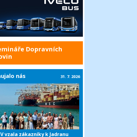
emináře Dopravních
ovin
ujalo nás
31. 7. 2026
V vzala zákazníky k Jadranu