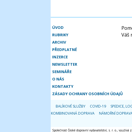
ÚVOD
Pomo
Váš 
RUBRIKY
ARCHIV
PŘEDPLATNÉ
INZERCE
NEWSLETTER
SEMINÁŘE
O NÁS
KONTAKTY
ZÁSADY OCHRANY OSOBNÍCH ÚDAJŮ
BALÍKOVÉ SLUŽBY
COVID-19
SPEDICE, LOG
KOMBINOVANÁ DOPRAVA
NÁMOŘNÍ DOPRAV
Společnost České dopravní vydavatelství, s. r. o., využívá