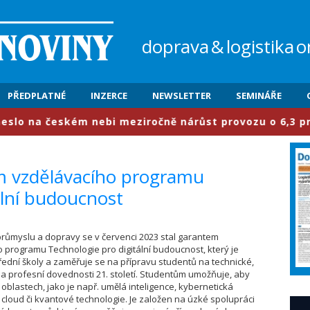
doprava
&
logistika
o
PŘEDPLATNÉ
INZERCE
NEWSLETTER
SEMINÁŘE
lo na českém nebi meziročně nárůst provozu o 6,3 procen
em vzdělávacího programu
ální budoucnost
 průmyslu a dopravy se v červenci 2023 stal garantem
 programu Technologie pro digitální budoucnost, který je
řední školy a zaměřuje se na přípravu studentů na technické,
 profesní dovednosti 21. století. Studentům umožňuje, aby
v oblastech, jako je např. umělá inteligence, kybernetická
cloud či kvantové technologie. Je založen na úzké spolupráci