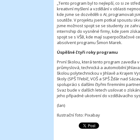
„Tento program byl to nejlepší, co si ze stř
kreativní myšlení a vzdělání v oblasti nejm
kde jsme se dozvěděli o AI, programovali jsm
soutěže. V projektu jsem potkal spoustu skvě
jsme možnost spojit se se studenty ze zahrani
internship do vysněné firmy, kde jsem získa
spojit se s VŠB, kde mají superpočítačove
absolvent programu Šimon Marek.
Úspěšné čtyři roky programu
První školou, která tento program zavedla v 
průmyslová, technická a automobilní Jihlava
školou polytechnickou v Jihlavě a Krajem Vys
školy (SPŠ Třebíč, VOŠ a SPŠ Žďár nad Sá
spolupráci s dalšími čtyřmi firemními partne
Svaz bude v dalších letech usilovat o získání
jeho případné ukotvení do vzdělávacího sy
(lan)
Ilustrační foto: Pixabay