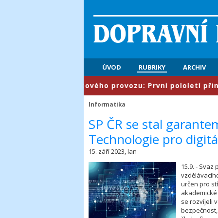
ÚVOD
RUBRIKY
ARCHIV
​Řízení letového provozu: První pololetí přines
Informatika
​SP ČR se stal garant
Technologie pro digit
15. září 2023, lan
15.9. - Svaz
vzdělávacího
určen pro st
akademické a
se rozvíjeli 
bezpečnost, 