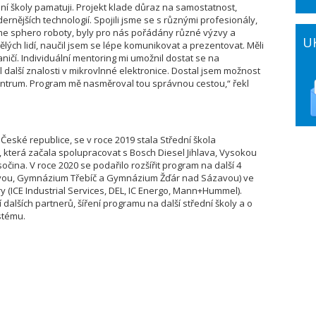
ední školy pamatuji. Projekt klade důraz na samostatnost,
odernějších technologií. Spojili jsme se s různými profesionály,
e sphero roboty, byly pro nás pořádány různé výzvy a
U
lých lidí, naučil jsem se lépe komunikovat a prezentovat. Měli
čí. Individuální mentoring mi umožnil dostat se na
l další znalosti v mikrovlnné elektronice. Dostal jsem možnost
́ centrum. Program mě nasměroval tou správnou cestou,“ řekl
České republice, se v roce 2019 stala Střední škola
, která začala spolupracovat s Bosch Diesel Jihlava, Vysokou
očina. V roce 2020 se podařilo rozšířit program na další 4
zavou, Gymnázium Třebíč a Gymnázium Žďár nad Sázavou) ve
ry (ICE Industrial Services, DEL, IC Energo, Mann+Hummel).
 dalších partnerů, šíření programu na další střední školy a o
stému.