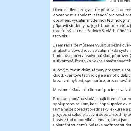
škol a firem
Hlavním cílem programu je připravit studenty
dovednosti a znalosti, zásadní pro nové p
obsahem, využitím moderních technologií a 
připravit studenty na jejich budoucí kariér
tradiční výuku na středních školách. Přináší
techniku.
„Jsem ráda, že můžeme využít úspěšně ověřen
znalosti a dovednosti se zatím nikde system
bude růst počet absolventů škol, připravený
Kužvartová, ředitelka Sekce zaměstnavatel
Klíčovými technickými tématy programu jsou 
cloud, kvantové technologie a mnoho dalších. Z
kreativní myšlení, spolupráce, prezentování
Most mezi školami a firmami pro inspirativn
Program pomáhá školám najít firemní partne
spolupracovat. Tam, kde již spolupráce exis
Firma může pořádat přednášky, exkurze a p
projdou si celou pracovní dobu a všechny p
hosty z řad odborníků a témata, která jsou a
uplatnění studentů. Má také možnost studen