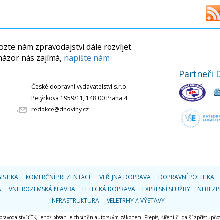
zte nám zpravodajství dále rozvíjet.
názor nás zajímá,
napište nám!
Partneři 
České dopravní vydavatelství s.r.o.
Petýrkova 1959/11, 148 00 Praha 4
redakce@dnoviny.cz
ISTIKA
KOMERČNÍ PREZENTACE
VEŘEJNÁ DOPRAVA
DOPRAVNÍ POLITIKA
A
VNITROZEMSKÁ PLAVBA
LETECKÁ DOPRAVA
EXPRESNÍ SLUŽBY
NEBEZP
INFRASTRUKTURA
VELETRHY A VÝSTAVY
 zpravodajství ČTK, jehož obsah je chráněn autorským zákonem. Přepis, šíření či další zpřístupňov