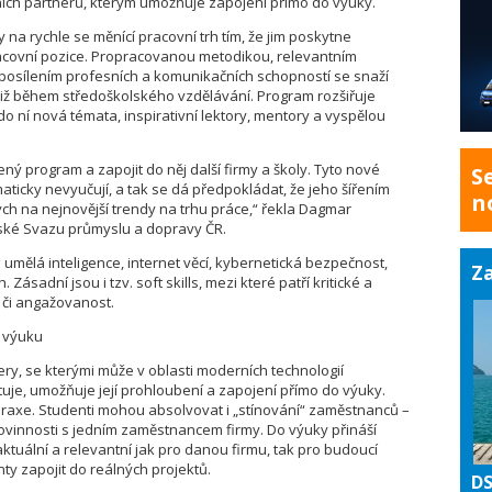
ních partnerů, kterým umožňuje zapojení přímo do výuky.
 na rychle se měnící pracovní trh tím, že jim poskytne
racovní pozice. Propracovanou metodikou, relevantním
posílením profesních a komunikačních schopností se snaží
u již během středoškolského vzdělávání. Program rozšiřuje
 do ní nová témata, inspirativní lektory, mentory a vyspělou
ý program a zapojit do něj další firmy a školy. Tyto nové
S
aticky nevyučují, a tak se dá předpokládat, že jeho šířením
n
ch na nejnovější trendy na trhu práce,“ řekla Dagmar
ské Svazu průmyslu a dopravy ČR.
umělá inteligence, internet věcí, kybernetická bezpečnost,
Za
ásadní jsou i tzv. soft skills, mezi které patří kritické a
 či angažovanost.
í výuku
ry, se kterými může v oblasti moderních technologií
tuje, umožňuje její prohloubení a zapojení přímo do výuky.
raxe. Studenti mohou absolvovat i „stínování“ zaměstnanců –
ovinnosti s jedním zaměstnancem firmy. Do výuky přináší
ktuální a relevantní jak pro danou firmu, tak pro budoucí
ty zapojit do reálných projektů.
DS