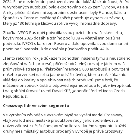
2024. Silné mezinárodní postavení závodu dokládá skutečnost, že 94
% vyrobených autobusů bylo exportováno do 25 zemí Evropy, Asie a
Afriky, přičemž hlavními exportními destinacemi byly Francie, Itálie a
Španělsko. Tento mimořádný úspěch podtrhuje dynamiku závodu,
který již 130 let hraje klíčovou roli ve vývoji hromadné dopravy.
Značka IVECO Bus opět potvrdila svou pozici lídra na českém trhu,
když v roce 2025 dosáhla tržního podílu 38 % včetně minibusů na
podvozku IVECO s karoserií Rošero a dále upevnila svou dominantní
pozici na Slovensku, kde dosáhla působivého podílu 42 %.
„Tento rekordní rok je důkazem odhodlání našeho týmu a neustálého
zlepšování našich procesů, přičemž udržitelný rozvoj je jádrem naší
průmyslové strategie. Překročení hranice 5 000 autobusů a potvrzení
našeho prvenství na trhu jasně odráží důvěru, kterou naši zákazníci
vkládají do kvality a spolehlivosti našich produktů. Jsme hrdí, že
můžeme přispívat k čistší a odpovědnější mobilitě, a to jak v Evropě, tak
i na globální úrovni,“ uvedl David Kříž, generální ředitel Iveco Czech
Republic, a. s.
Crossway: lídr ve svém segmentu
Ve výrobním závodě ve Vysokém Mýtě se vyrábí model Crossway,
vlajková loď meziměstské produktové řady. Jeho spolehlivost a
univerzálnost z něj činí nesporného lídra v daném segmentu: každý
druhý meziměstský autobus prodaný v Evropě je právě Crossway.