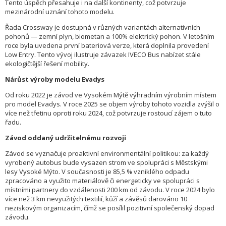
Tento úspěch přesahuje i na další kontinenty, což potvrzuje
mezinárodní uznání tohoto modelu.
Řada Crossway je dostupná v různých variantách alternativních
pohonů — zemní plyn, biometan a 100% elektrický pohon. V letošním
roce byla uvedena první bateriová verze, která doplnila provedení
Low Entry. Tento vývoj ilustruje závazek IVECO Bus nabízet stále
ekologičtější řešení mobility.
Nárůst výroby modelu Evadys
Od roku 2022 je závod ve Vysokém Mýtě výhradním výrobním místem
pro model Evadys. V roce 2025 se objem výroby tohoto vozidla zvýšil o
více než třetinu oproti roku 2024, což potvrzuje rostoucí zájem o tuto
řadu.
Závod oddaný udržitelnému rozvoji
Závod se vyznačuje proaktivní environmentální politikou: za každý
vyrobený autobus bude vysazen strom ve spolupráci s Městskými
lesy Vysoké Mýto. V současnosti je 85,5 % vzniklého odpadu
zpracováno a využito materiálově či energeticky ve spolupráci s
místními partnery do vzdálenosti 200 km od závodu. V roce 2024 bylo
více než 3 km nevyužitých textilií, kůží a závěsů darováno 10
neziskovým organizacím, čímž se posílil pozitivní společenský dopad
závodu.