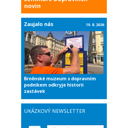
novin
Zaujalo nás
10. 8. 2026
Brněnské muzeum s dopravním
podnikem odkryje historii
zastávek
UKÁZKOVÝ NEWSLETTER