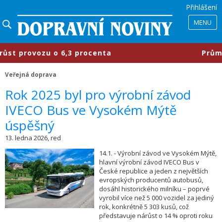
Přihlášení
MENU
provozu o 6,3 procenta
​Průmyslov
Veřejná doprava
​Rok 2025 byl pro výrobní závod
IVECO Bus ve Vysokém Mýtě
úspěšný
13. ledna 2026, red
14.1. - Výrobní závod ve Vysokém Mýtě,
hlavní výrobní závod IVECO Bus v
České republice a jeden z největších
evropských producentů autobusů,
dosáhl historického milníku – poprvé
vyrobil více než 5 000 vozidel za jediný
rok, konkrétně 5 303 kusů, což
představuje nárůst o 14 % oproti roku