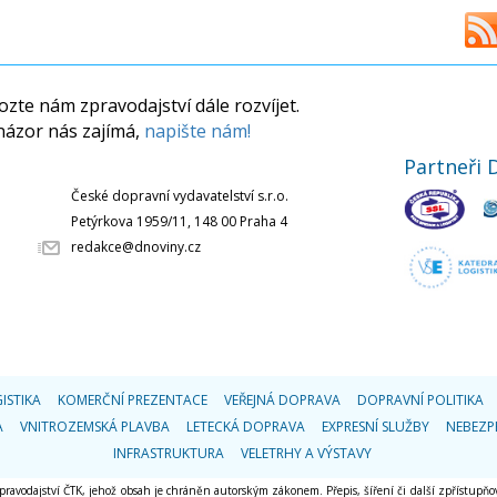
zte nám zpravodajství dále rozvíjet.
názor nás zajímá,
napište nám!
Partneři 
České dopravní vydavatelství s.r.o.
Petýrkova 1959/11, 148 00 Praha 4
redakce@dnoviny.cz
ISTIKA
KOMERČNÍ PREZENTACE
VEŘEJNÁ DOPRAVA
DOPRAVNÍ POLITIKA
A
VNITROZEMSKÁ PLAVBA
LETECKÁ DOPRAVA
EXPRESNÍ SLUŽBY
NEBEZP
INFRASTRUKTURA
VELETRHY A VÝSTAVY
 zpravodajství ČTK, jehož obsah je chráněn autorským zákonem. Přepis, šíření či další zpřístupňov