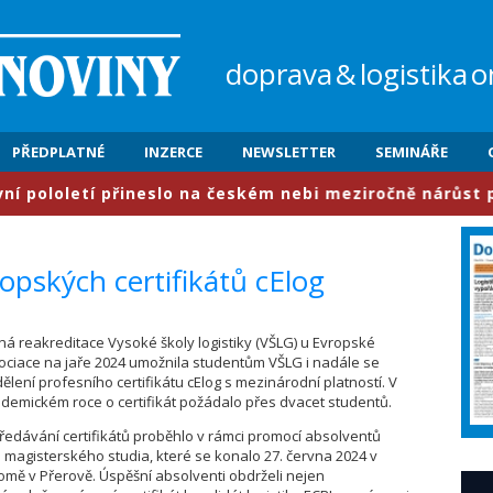
doprava
&
logistika
o
PŘEDPLATNÉ
INZERCE
NEWSLETTER
SEMINÁŘE
loletí přineslo na českém nebi meziročně nárůst provozu
opských certifikátů cElog
šná reakreditace Vysoké školy logistiky (VŠLG) u Evropské
sociace na jaře 2024 umožnila studentům VŠLG i nadále se
ělení profesního certifikátu cElog s mezinárodní platností. V
demickém roce o certifikát požádalo přes dvacet studentů.
ředávání certifikátů proběhlo v rámci promocí absolventů
 magisterského studia, které se konalo 27. června 2024 v
mě v Přerově. Úspěšní absolventi obdrželi nejen