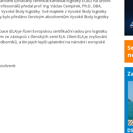
árodně uznávaný certifikát kandidát logistiky ECBLc na úrovni
rofesionálů předal prof. Ing. Václav Cempírek, Ph.D., DBA,
Vysoké školy logistiky. Své majitele z Vysoké školy logistiky
roky bylo předáno čerstvým absolventům Vysoké školy logistiky
iace (ELA) je řízen Evropskou certifikační radou pro logistiku
ým ze zástupců z členských zemí ELA. Cílem ELA je zvyšování
dborníků, a tím jejich lepší uplatnění na národní i evropské
S
n
bsolventi
Za
DS