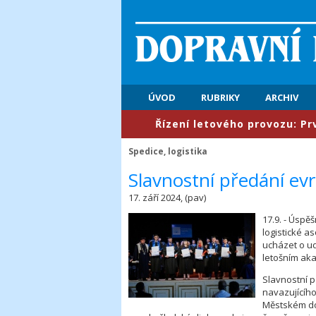
ÚVOD
RUBRIKY
ARCHIV
​Řízení letového provozu: První po
Spedice, logistika
Slavnostní předání evr
17. září 2024, (pav)
17.9. - Úspě
logistické a
ucházet o ud
letošním aka
Slavnostní p
navazujícího
Městském do