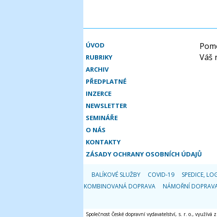
ÚVOD
Pomo
Váš 
RUBRIKY
ARCHIV
PŘEDPLATNÉ
INZERCE
NEWSLETTER
SEMINÁŘE
O NÁS
KONTAKTY
ZÁSADY OCHRANY OSOBNÍCH ÚDAJŮ
BALÍKOVÉ SLUŽBY
COVID-19
SPEDICE, LOG
KOMBINOVANÁ DOPRAVA
NÁMOŘNÍ DOPRAV
Společnost České dopravní vydavatelství, s. r. o., využívá