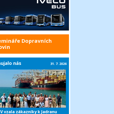
emináře Dopravních
ovin
ujalo nás
31. 7. 2026
V vzala zákazníky k Jadranu