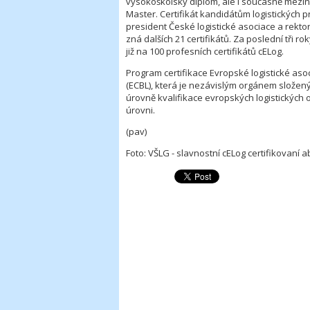
vysokoškolský diplom, ale i současně mezin
Master. Certifikát kandidátům logistických p
president České logistické asociace a rektor 
zná dalších 21 certifikátů. Za poslední tři 
již na 100 profesních certifikátů cELog.
Program certifikace Evropské logistické asoc
(ECBL), která je nezávislým orgánem složen
úrovně kvalifikace evropských logistických o
úrovni.
(pav)
Foto: VŠLG - slavnostní cELog certifikovaní a