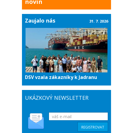
novin
Zaujalo nás
31. 7. 2026
DSV vzala zákazníky k Jadranu
UKÁZKOVÝ NEWSLETTER