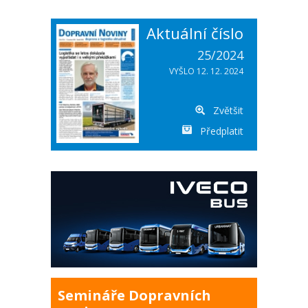
Aktuální číslo
25/2024
VYŠLO 12. 12. 2024
Zvětšit
Předplatit
Semináře Dopravních