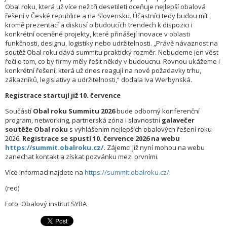
Obal roku, která už více než tři desetiletí oceňuje nejlepší obalová
řešení v České republice a na Slovensku. Účastníci tedy budou mít
kromě prezentací a diskusí o budoucích trendech k dispozici i
konkrétní oceněné projekty, které přinášejí inovace v oblasti
funkčnosti, designu, logistiky nebo udržitelnosti. „Právě návaznost na
soutěž Obal roku dává summitu praktický rozměr. Nebudeme jen vést
řeči o tom, co by firmy měly řešit někdy v budoucnu. Rovnou ukážeme i
konkrétní řešení, která už dnes reagují na nové požadavky trhu,
zákazníků, legislativy a udržitelnosti,“ dodala Iva Werbynská.
Registrace startují již 10. července
Součástí
Obal roku Summitu 2026
bude odborný konferenční
program, networking, partnerská zóna i slavnostní
galavečer
soutěže Obal roku
s vyhlášením nejlepších obalových řešení roku
2026.
Registrace se spustí 10. července 2026 na webu
https://summit.obalroku.cz/
.
Zájemci již nyní mohou na webu
zanechat kontakt a získat pozvánku mezi prvními.
Více informací najdete na
https://summit.obalroku.cz/
.
(red)
Foto: Obalový institut SYBA