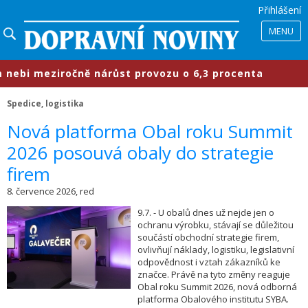
Přihlášení
MENU
bi meziročně nárůst provozu o 6,3 procenta
Spedice, logistika
​Nová platforma Obal roku Summit
2026 posouvá obaly do strategie
firem
8. července 2026, red
9.7. - U obalů dnes už nejde jen o
ochranu výrobku, stávají se důležitou
součástí obchodní strategie firem,
ovlivňují náklady, logistiku, legislativní
odpovědnost i vztah zákazníků ke
značce. Právě na tyto změny reaguje
Obal roku Summit 2026, nová odborná
platforma Obalového institutu SYBA.