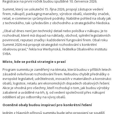
Registrace na první ročník budou spuštěné 10. července 2026.
Summit, který se uskuteční 15. října 2026, propojí zástupce vedení
firem, nákupčí, packaging manažery, výrobce obalů, vlastníky značek,
retail, e-commerce i průmyslové podniky. Nabídne pohled na obaly jak
z technického, tak i především z obchodního a strategického hlediska.
„Obal už dnes není jen technický detail nebo položka v nákupu. Je to
rozhodnutí, které má dopad na náklady, obchod, splnění legislativních
povinností, reputaci značky i každodenní fungování firem. Obal roku
Summit 2026 má propojit strategické rozhodování s konkrétní
obalovou praxí,“ řekla Iva Werbynská, ředitelka Obalového institutu
SYBA.
Místo, kde se potká strategie s praxí
Program summitu je zaměřený na témata, která budou v příštích letech
zásadně ovlivňovat rozhodování firem. Nebudou chybět přednášky o
evropské legislativě, udržitelnosti, inovacích v materiálech a konstrukci
obalů, logistice, retailu ani ekonomických dopadech obalových řešení.
Akce je vhodná pro všechny, kteří rozhodují o tom, jak budou výrobky
zabalené a uváděné na trh, tj. od vedení společností přes nákupní
oddělení až po odborníky na vývoj obalů.
Oceněné obaly budou inspirací pro konkrétní řešení
Jedním z hlavních přínosů summitu bude jeho propojení se soutěží