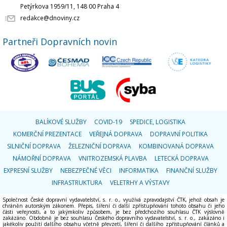
Petýrkova 1959/11, 148 00 Praha 4
redakce@dnoviny.cz
Partneři Dopravních novin
BALÍKOVÉ SLUŽBY
COVID-19
SPEDICE, LOGISTIKA
KOMERČNÍ PREZENTACE
VEŘEJNÁ DOPRAVA
DOPRAVNÍ POLITIKA
SILNIČNÍ DOPRAVA
ŽELEZNIČNÍ DOPRAVA
KOMBINOVANÁ DOPRAVA
NÁMOŘNÍ DOPRAVA
VNITROZEMSKÁ PLAVBA
LETECKÁ DOPRAVA
EXPRESNÍ SLUŽBY
NEBEZPEČNÉ VĚCI
INFORMATIKA
FINANČNÍ SLUŽBY
INFRASTRUKTURA
VELETRHY A VÝSTAVY
Společnost České dopravní vydavatelství, s. r. o., využívá zpravodajství ČTK, jehož obsah je
chráněn autorským zákonem. Přepis, šíření či další zpřístupňování tohoto obsahu či jeho
části veřejnosti, a to jakýmkoliv způsobem, je bez předchozího souhlasu ČTK výslovně
zakázáno. Obdobně je bez souhlasu Českého dopravního vydavatelství, s. r. o., zakázáno i
jakékoliv použití dalšího obsahu včetně převzetí, šíření či dalšího zpřístupňování článků a