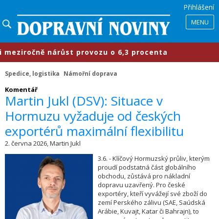
Přihlášení
MENU
ziročně nárůst provozu o 6,3 procenta
Spedice, logistika
Námořní doprava
​Komentář
Martin Jukl (DSV): Situace v
Hormuzu vyžaduje od českých
exportérů maximální flexibilitu
2. června 2026, Martin Jukl
3.6. - Klíčový Hormuzský průliv, kterým
proudí podstatná část globálního
obchodu, zůstává pro nákladní
dopravu uzavřený. Pro české
exportéry, kteří vyvážejí své zboží do
zemí Perského zálivu (SAE, Saúdská
Arábie, Kuvajt, Katar či Bahrajn), to