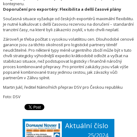
kontejneru.
Doporučení pro exportéry: Flexibilita a delší časové plány
Současná situace vyžaduje od českých exportérů maximální flexibilitu.
Je nutné kalkulovat s delší časovou rezervou na doručení – standardní
tranzitní časy, na které byli zákazníci zvyklí, v tuto chvíli neplatí.
Zároveň je třeba počítat s vysokou volatilitou cen. Dlouhodobé cenové
garance jsou za těchto okolností pro logistické partnery téměř
neudržitelné. Pro některé typy méně urgentního zboží může být v tuto
chvíli strategicky výhodnější expedici krátkodobě odložit a vyčkat na
stabilizaci situace, než podstupovat logisticky i finančně náročný
proces kombinované přepravy. Pro prioritní zakázky jsou však výše
popsané kombinované trasy jedinou cestou, jak závazky vůči
partnerům v Zálivu splnit.
Martin Jukl, ředitel Námořních přeprav DSV pro Českou republiku
Foto: DSV
Aktuální číslo
25/2024