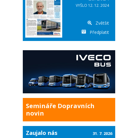
VYŠLO 12. 12. 2024
Zvětšit
Předplatit
Semináře Dopravních
novin
Zaujalo nás
31. 7. 2026