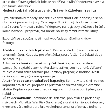
silnici do přístavu Jebel Ali, kde se naloží na lokální feederová plavidla
pro finální distribuci.
Nedostatek tahačů a ucpané přístavy, každodenní realita
Tyto alternativní modely sice drží export v chodu, ale přinášejí s sebou
obrovské provozní výzvy. Celý region Blízkého východu se musel
naráz transformovat z námořní dopravy na logisticky složitou silniční a
kombinovanou přepravu, což naráží na limity tamní infrastruktury.
Exportéři se v současnosti musí vypořádat s několika kritickými
faktory:
Přehlcení tranzitních přístavů:
Přístavy před průlivem zažívají
enormní nápor. Kapacity pro překládku jsou přetížené a čekací doby
se prodlužují.
Administrativní a operativní přetížení:
Kapacity speditérů i
samotných rejdařů v zemích Perského zálivu jsou napnuté. Vyřízení
celních a tranzitních formalit pro kamiony přejíždějící hranice uvnitř
regionu procesy výrazně zpomaluje.
Akutní nedostatek tahačové kapacity:
Sehnat v tuto chvíli volnou
kapacitu pro silniční přepravu z přístavů do vnitrozemí je extrémně
složité. Poptávka po kamionech v regionu mnohonásobně převyšuje
nabídku.
Růst vícenákladů:
Kombinace delších tras, poplatků za překládky,
rizikových příplatků (War Risk Surcharge) a drahé kamionové dopravy
v regionu výrazně prodražuje výslednou cenu za přepravu jednoho