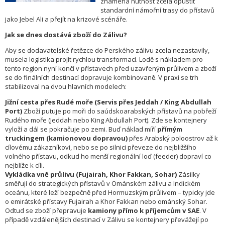
znamená nutnost zcela opustit
standardní námořní trasy do přístavů
jako Jebel Ali a přejít na krizové scénáře.
Jak se dnes dostává zboží do Zálivu?
Aby se dodavatelské řetězce do Perského zálivu zcela nezastavily,
musela logistika projít rychlou transformací. Lodě s nákladem pro
tento region nyní končí v přístavech před uzavřeným průlivem a zboží
se do finálních destinací dopravuje kombinovaně. V praxi se trh
stabilizoval na dvou hlavních modelech:
Jižní cesta přes Rudé moře (Servis přes Jeddah / King Abdullah
Port)
Zboží putuje po moři do saúdskoarabských přístavů na pobřeží
Rudého moře (Jeddah nebo King Abdullah Port). Zde se kontejnery
vyloží a dál se pokračuje po zemi. Buď náklad míří
přímým
truckingem (kamionovou dopravou)
přes Arabský poloostrov až k
cílovému zákazníkovi, nebo se po silnici převeze do nejbližšího
volného přístavu, odkud ho menší regionální loď (feeder) dopraví co
nejblíže k cíli.
Vykládka vně průlivu (Fujairah, Khor Fakkan, Sohar)
Zásilky
směřují do strategických přístavů v Ománském zálivu a Indickém
oceánu, které leží bezpečně před Hormuzským průlivem – typicky jde
o emirátské přístavy Fujairah a Khor Fakkan nebo ománský Sohar.
Odtud se zboží přepravuje
kamiony přímo k příjemcům v SAE
. V
případě vzdálenějších destinací v Zálivu se kontejnery převážejí po