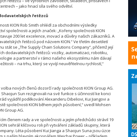
ch řetězců – ve výrobních závodech, skladech, přístavech i
centrech – jako hnací síla svého odvětví.
dodavatelských řetězců
čnosti KION Rob Smith ohlédl za obchodními výsledky
tví společnosti a jejích značek: „Kořeny společnosti KION
dstavuje 200 let excelence, inovací a důvěry našich zákazníků. A
vatelských řetězců pod názvem KION.“ Ve třetím desetiletí
u stát se „The Supply Chain Solutions Company“, přičemž její
S
h dodavatelských řetězců: vozíky, automatizaci, robotiku,
n
chnologie a partnerství v rámci našeho ekosystému nám dávají
itosti – na trhu, který se vyvíjí neuvěřitelnou rychlostí,“
Za
volba nových členů dozorčí rady společnosti KION Group AG.
a Shaojun Sun rezignovali na své funkce s účinností ke konci
d vyjádřil poděkování Alexanderu Dibeliovi, Kui Jiangovi a
estě společnosti KION během jejich působení,“ uvedl Mohsen
ION Group AG.
cím členem rady a ve společnosti a jejím předchůdci strávil 19
KION sehrál klíčovou roli při vytváření základů skupiny, která
ompany. Léta působení Kui Jianga a Shaojun Suna jsou úzce
DS
m s naším hlavním akcionářem Weichai Power – příkladem