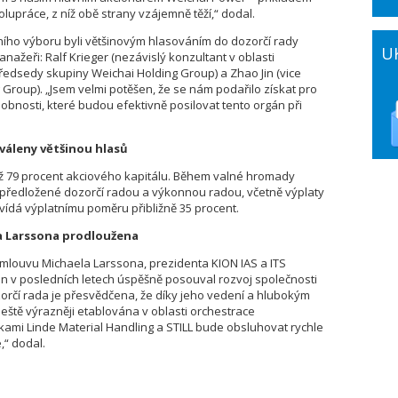
práce, z níž obě strany vzájemně těží,“ dodal.
ího výboru byli většinovým hlasováním do dozorčí rady
U
nažeři: Ralf Krieger (nezávislý konzultant v oblasti
dsedy skupiny Weichai Holding Group) a Zhao Jin (vice
Group). „Jsem velmi potěšen, že se nám podařilo získat pro
sobnosti, které budou efektivně posilovat tento orgán při
váleny většinou hlasů
ž 79 procent akciového kapitálu. Během valné hromady
 předložené dozorčí radou a výkonnou radou, včetně výplaty
ovídá výplatnímu poměru přibližně 35 procent.
a Larssona prodloužena
smlouvu Michaela Larssona, prezidenta KION IAS a ITS
on v posledních letech úspěšně posouval rozvoj společnosti
orčí rada je přesvědčena, že díky jeho vedení a hlubokým
ště výrazněji etablována v oblasti orchestrace
ami Linde Material Handling a STILL bude obsluhovat rychle
,“ dodal.