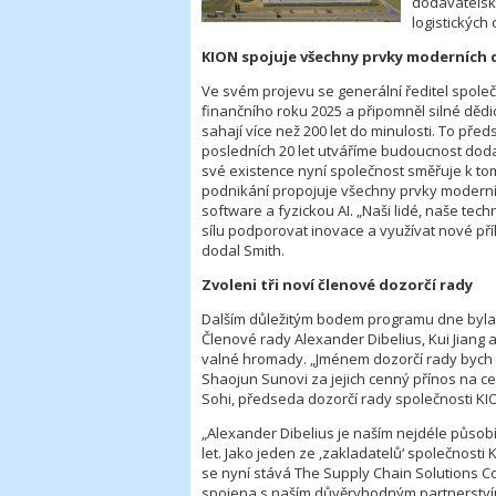
dodavatelský
logistických 
KION spojuje všechny prvky moderních 
Ve svém projevu se generální ředitel spole
finančního roku 2025 a připomněl silné dědic
sahají více než 200 let do minulosti. To pře
posledních 20 let utváříme budoucnost doda
své existence nyní společnost směřuje k tom
podnikání propojuje všechny prvky moderníc
software a fyzickou AI. „Naši lidé, naše te
sílu podporovat inovace a využívat nové přílež
dodal Smith.
Zvoleni tři noví členové dozorčí rady
Dalším důležitým bodem programu dne byla 
Členové rady Alexander Dibelius, Kui Jiang 
valné hromady. „Jménem dozorčí rady bych rá
Shaojun Sunovi za jejich cenný přínos na c
Sohi, předseda dozorčí rady společnosti K
„Alexander Dibelius je naším nejdéle působí
let. Jako jeden ze ‚zakladatelů‘ společnosti 
se nyní stává The Supply Chain Solutions C
spojena s naším důvěryhodným partnerství