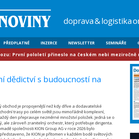
doprava
&
logistika
o
PŘEDPLATNÉ
INZERCE
NEWSLETTER
SEMINÁŘE
vní pololetí přineslo na českém nebi meziročně nárůst 
ní dědictví s budoucností na
vý obchod je propojenější než kdy dříve a dodavatelské
bchodní trasy po celém světě jsou mimořádně komplexní,
každý den přepravuje nezměrné množství položek. Jedná se o
ý, ale zároveň zranitelný orchestr, který potřebuje dirigenta.
omadě společnosti KION Group AG v roce 2026 bylo
představeno, že KION je přítomen v každém bodě světových