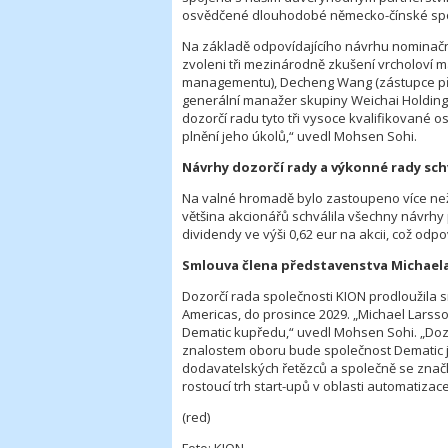
osvědčené dlouhodobé německo-čínské spolu
Na základě odpovídajícího návrhu nominačn
zvoleni tři mezinárodně zkušení vrcholoví ma
managementu), Decheng Wang (zástupce pře
generální manažer skupiny Weichai Holding 
dozorčí radu tyto tři vysoce kvalifikované o
plnění jeho úkolů,“ uvedl Mohsen Sohi.
Návrhy dozorčí rady a výkonné rady sch
Na valné hromadě bylo zastoupeno více ne
většina akcionářů schválila všechny návrhy
dividendy ve výši 0,62 eur na akcii, což odp
Smlouva člena představenstva Michael
Dozorčí rada společnosti KION prodloužila 
Americas, do prosince 2029. „Michael Larss
Dematic kupředu,“ uvedl Mohsen Sohi. „Doz
znalostem oboru bude společnost Dematic je
dodavatelských řetězců a společně se značk
rostoucí trh start-upů v oblasti automatizace
(red)