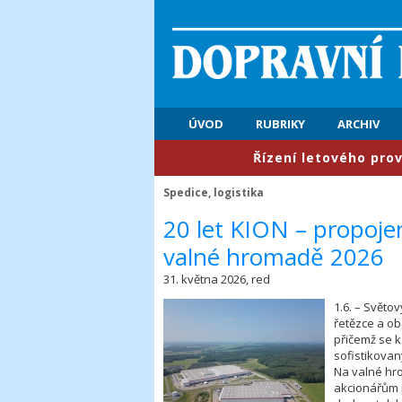
ÚVOD
RUBRIKY
ARCHIV
​Řízení letového provozu: Pr
Spedice, logistika
​20 let KION – propoje
valné hromadě 2026
31. května 2026, red
1.6. – Světo
řetězce a o
přičemž se 
sofistikovan
Na valné hr
akcionářům 