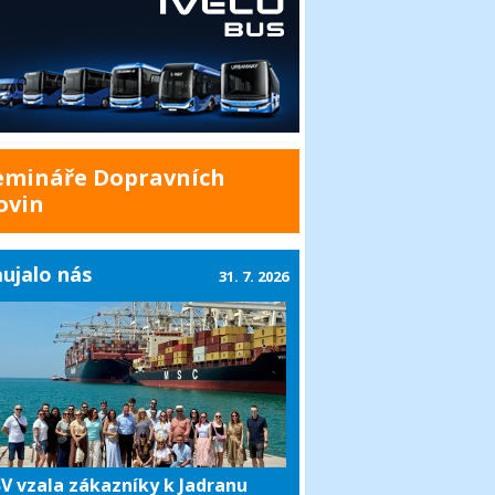
emináře Dopravních
ovin
ujalo nás
31. 7. 2026
V vzala zákazníky k Jadranu