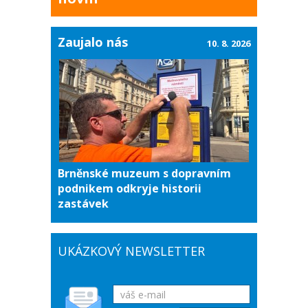
Zaujalo nás
10. 8. 2026
Brněnské muzeum s dopravním
podnikem odkryje historii
zastávek
UKÁZKOVÝ NEWSLETTER