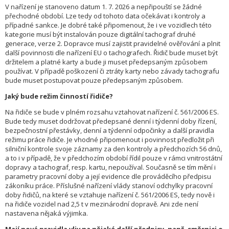
V nařízení je stanoveno datum 1. 7. 2026 a nepřipouští se žádné
přechodné období. Lze tedy od tohoto data očekávat i kontroly a
případné sankce. Je dobré také připomenout, že i ve vozidlech této
kategorie musí být instalován pouze digitální tachograf druhé
generace, verze 2. Dopravce musí zajistit pravidelné ověřování a plnit
další povinnosti dle nařízení EU o tachografech. Řidič bude muset být
držitelem a platné karty a bude ji muset předepsaným způsobem
používat. V případě poškození či ztráty karty nebo závady tachografu
bude muset postupovat pouze předepsaným způsobem.
Jaký bude režim činností řidiče?
Na řidiče se bude v plném rozsahu vztahovat nařízení č. 561/2006 ES.
Bude tedy muset dodržovat předepsané denní i týdenní doby řízení,
bezpečnostní přestávky, denní a týdenní odpočinky a další pravidla
režimu práce řidiče. Je vhodné připomenout i povinnost předložit při
silniční kontrole svoje záznamy za den kontroly a předchozích 56 dnů,
a to i v případě, že v předchozím období řídil pouze v rámci vnitrostátní
dopravy a tachograf, resp. kartu, nepoužíval. Současně se tím mění i
parametry pracovní doby a její evidence dle prováděcího předpisu
zákoníku práce. Příslušné nařízení vlády stanoví odchylky pracovní
doby řidičů, na které se vztahuje nařízení č. 561/2006 ES, tedy nově i
na řidiče vozidel nad 2,5 t v mezinárodní dopravě. Ani zde není
nastavena nějaká výjimka.