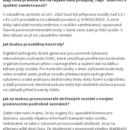
Mají nová pravidla vliv na nějaké další předpisy, např. směrnici o
vysílání zaměstnanců?
V zásadě ne, protože už od r. 2022 musí být přeprava vozidly nad 2,5 t
v EU a ES prováděna na základě povolení, tj. EUROLICENCE. A od té
doby také platí novela směrnice o vysílání zaměstnanců, spojovaná
hlavně povinností minimální mzdy v dané zemi, kam je řidič vyslán. V
této oblasti se již nic zásadního nemění.
Jak budou prováděny kontroly?
Digitální tachografy druhé generace jsou povinně vybaveny
mikrovlnným rozhraním DSRC, které umožňuje pověřeným kontrolním
orgánům komunikaci přímo s tachografem a stažení dat na dálku i
během jízdy vozidla. Pro kontrolní složky s tímto zařízením bude tedy
velmi snadné zjistit, jestli je vozidlo předepsaným tachografem
vybaveno a také jestli jsou dodržovány limity doby řízení a odpočinku
a další povinnosti. Nicméně pokuta může být následně uložena pouze
na základě přímé kontroly řidiče.
Jak se mohou provozovatelé dotčených vozidel s novými
povinnostmi podrobně seznámit?
Zatím nám není známo, že by orgány EU, speciálně Komise pro
dopravu, spustily nějakou informační kampaň nebo osvětu.
Setkáváme se také s názorem provozovatelů dodávek, že je na
přípravu ještě dost času. Ze zkušenosti s povinností výměny digitálních