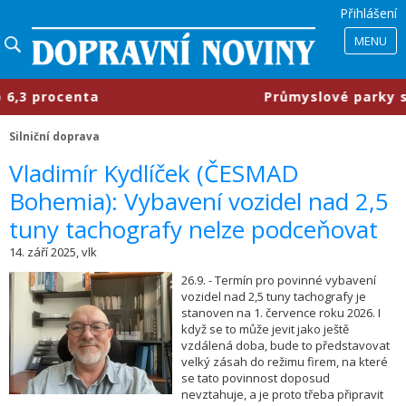
Přihlášení
MENU
procenta
​Průmyslové parky se mění
Silniční doprava
​Vladimír Kydlíček (ČESMAD
Bohemia): Vybavení vozidel nad 2,5
tuny tachografy nelze podceňovat
14. září 2025, vlk
26.9. - Termín pro povinné vybavení
vozidel nad 2,5 tuny tachografy je
stanoven na 1. července roku 2026. I
když se to může jevit jako ještě
vzdálená doba, bude to představovat
velký zásah do režimu firem, na které
se tato povinnost doposud
nevztahuje, a je proto třeba připravit