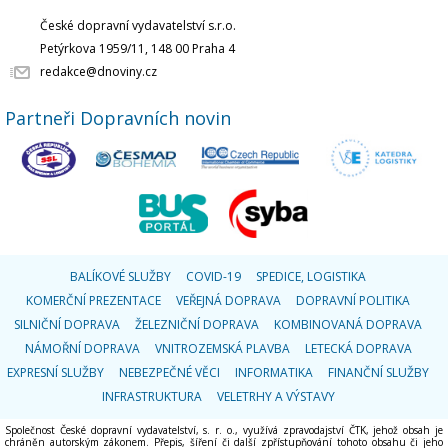
České dopravní vydavatelství s.r.o.
Petýrkova 1959/11, 148 00 Praha 4
redakce@dnoviny.cz
Partneři Dopravních novin
BALÍKOVÉ SLUŽBY
COVID-19
SPEDICE, LOGISTIKA
KOMERČNÍ PREZENTACE
VEŘEJNÁ DOPRAVA
DOPRAVNÍ POLITIKA
SILNIČNÍ DOPRAVA
ŽELEZNIČNÍ DOPRAVA
KOMBINOVANÁ DOPRAVA
NÁMOŘNÍ DOPRAVA
VNITROZEMSKÁ PLAVBA
LETECKÁ DOPRAVA
EXPRESNÍ SLUŽBY
NEBEZPEČNÉ VĚCI
INFORMATIKA
FINANČNÍ SLUŽBY
INFRASTRUKTURA
VELETRHY A VÝSTAVY
Společnost České dopravní vydavatelství, s. r. o., využívá zpravodajství ČTK, jehož obsah je
chráněn autorským zákonem. Přepis, šíření či další zpřístupňování tohoto obsahu či jeho