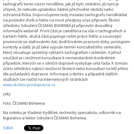
tachografů tento názor nesdílíme. Jak již bylo zmíněno, již nyní je
zřejmé, že nebude uplatněno žádné přechodné období nebo
ochranná lhůta. Doporučujeme tedy instalaci tachografu neodkládat
na poslední chvíli a řidiče na nové předpisy včas připravit. Školicí
středisko Sdružení ČESMAD BOHEMIA již připravilo dvoudílný
informační webinář. První část je zaměřena na vše o tachografech a
kartách řidiče, druhá část popisuje režim práce řidiče a související
povinnosti se stahováním dat, dodržováním pracovní doby, postupem
kontroly a další. Je již také vypsán termín konzultačního semináře,
který obsahuje společný výklad k tachografům i režimům. A jehož
součástí je i možnost konzultace k nestandardním konkrétním
případům, kterých se v silniční dopravě vyskytuje celá řada. K tomuto
účelu středisko nabízí i možnost školení nebo konzultací na klíč přímo
dle požadavků dopravce. Informace o těchto a případně dalších
službách lze načíst na internetových stránkách
www.skoleni.prodopravce.cz
(vlk)
Foto: ČESMAD Bohemia
Na snímku je Vladimír Kydlíček, technický specialista, odborník na
legislativu a lektor Sdružení ČESMAD Bohemia.
Sdílet