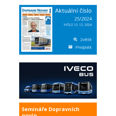
Aktuální číslo
25/2024
VYŠLO 12. 12. 2024
Zvětšit
Předplatit
Semináře Dopravních
novin