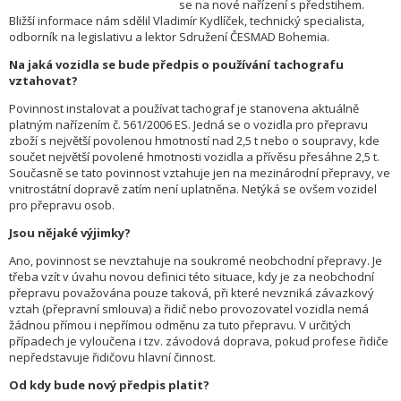
se na nové nařízení s předstihem.
Bližší informace nám sdělil Vladimír Kydlíček, technický specialista,
odborník na legislativu a lektor Sdružení ČESMAD Bohemia.
Na jaká vozidla se bude předpis o používání tachografu
vztahovat?
Povinnost instalovat a používat tachograf je stanovena aktuálně
platným nařízením č. 561/2006 ES. Jedná se o vozidla pro přepravu
zboží s největší povolenou hmotností nad 2,5 t nebo o soupravy, kde
součet největší povolené hmotnosti vozidla a přívěsu přesáhne 2,5 t.
Současně se tato povinnost vztahuje jen na mezinárodní přepravy, ve
vnitrostátní dopravě zatím není uplatněna. Netýká se ovšem vozidel
pro přepravu osob.
Jsou nějaké výjimky?
Ano, povinnost se nevztahuje na soukromé neobchodní přepravy. Je
třeba vzít v úvahu novou definici této situace, kdy je za neobchodní
přepravu považována pouze taková, při které nevzniká závazkový
vztah (přepravní smlouva) a řidič nebo provozovatel vozidla nemá
žádnou přímou i nepřímou odměnu za tuto přepravu. V určitých
případech je vyloučena i tzv. závodová doprava, pokud profese řidiče
nepředstavuje řidičovu hlavní činnost.
Od kdy bude nový předpis platit?