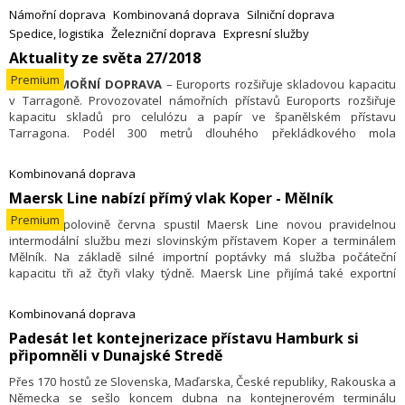
strojní zařízení, brambory, cukr či betonové desky.
Námořní doprava
Kombinovaná doprava
Silniční doprava
Spedice, logistika
Železniční doprava
Expresní služby
Aktuality ze světa 27/2018
Premium
4.7. –
NÁMOŘNÍ DOPRAVA
– Euroports rozšiřuje skladovou kapacitu
v Tarragoně. Provozovatel námořních přístavů Euroports rozšiřuje
kapacitu skladů pro celulózu a papír ve španělském přístavu
Tarragona. Podél 300 metrů dlouhého překládkového mola
2
s hloubkou vody 16,5 metrů je nyní k dispozici 30 tisíc m
plochy.
Odpovídá to navýšení kapacity o 24 procent, jak uvedli představitelé
Kombinovaná doprava
Euroports. Celkově provozuje podnik deset terminálů pro lesní
Maersk Line nabízí přímý vlak Koper - Mělník
produkty v pěti zemích. Tarragona patří k nejrychleji rostoucím
přístavům pro tyto komodity v prostoru Středozemního moře. Přístav
Premium
3.7. – V polovině června spustil Maersk Line novou pravidelnou
slouží jak pro přepravu zboží z jižní Ameriky a severní Evropy do
intermodální službu mezi slovinským přístavem Koper a terminálem
Španělska, tak i jako tranzitní hub pro další země ve Středomoří jako
Mělník. Na základě silné importní poptávky má služba počáteční
jsou Turecko, Řecko, Rumunsko a severní Afrika.
kapacitu tři až čtyři vlaky týdně. Maersk Line přijímá také exportní
objednávky pro zpáteční jízdu.
Kombinovaná doprava
Padesát let kontejnerizace přístavu Hamburk si
připomněli v Dunajské Stredě
Přes 170 hostů ze Slovenska, Maďarska, České republiky, Rakouska a
Německa se sešlo koncem dubna na kontejnerovém terminálu