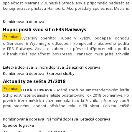
společnosti Metrans v Dunajské Stredě, aby si připomnělo padesát let
kontejnerizace přístavu Hamburk. Akci pořádaly společnost Metrans
Danubia a Hafen Hamburg Marketing e.V.
Kombinovaná doprava
Hupac posílí svou síť o ERS Railways
Premium
12.6. – Švýcarský operátor Hupac v květnu podepsal dohodu
s Genesee & Wyoming o odkoupení kompletního akciového podílu
v ERS Railways. Akvizice zahrnuje i převzetí 47procentního podílu
v hamburské společnosti boxXpress. Transakci musí ještě schválit
antimonopolní úřady a v případě hladkého průběhu bude dokončena
ještě v červnu.
Letecká doprava
Silniční doprava
Železniční doprava
Kombinovaná doprava
Expresní služby
Aktuality ze světa 21/2018
Premium
28.5. –
LETECKÁ DOPRAVA
– Méně zboží na amsterodamském letišti
Schiphol.Amste­rodamské letiště odstartovalo rok 2018 proměnlivě. Po
prvních třech měsících zaznamenala tato křižovatka přepravy zboží
proti stejnému období loňského roku nižší obrat. Celkem letiště
knihovalo 420 167 tun zboží. Je to o 2,1 procenta méně než za stejné
období roku 2017. Především v případě výlučně nákladních letadel byla
Kombinovaná doprava
Námořní doprava
Letecká doprava
činnost slabší než před rokem. Tonáž poklesla 2,4 % pro hodnotu roku
Spedice, logistika
2017. Přikládky pro osobní letadla poklesly o 1,6 %. Letiště se loni