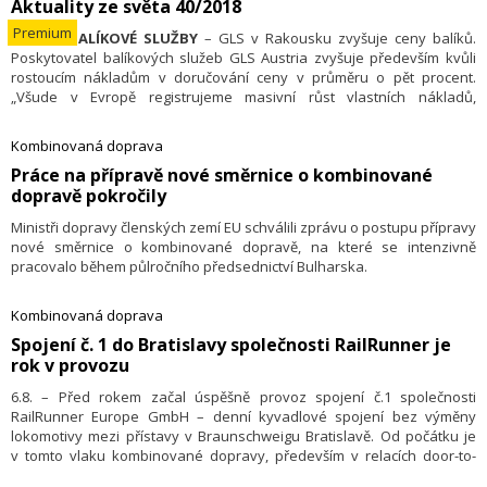
obchodní zařízení, farmy a úrodu. Je tedy patrný vliv klimatických změn
Aktuality ze světa 40/2018
na zranitelnost země povodněmi, zemětřesením, sesuvy půdy, vlnami
Premium
16.10. –
BALÍKOVÉ SLUŽBY
– GLS v Rakousku zvyšuje ceny balíků.
veder a požáry; vláda přitom očekává, že letiště Sarajevo má sehrát
Poskytovatel balíkových služeb GLS Austria zvyšuje především kvůli
v takových případech klíčovou roli v zajišťování nouzového
rostoucím nákladům v doručování ceny v průměru o pět procent.
zásobování. Ředitel letiště Armion Kajmakovič řekl: „ Dodatkem
„Všude v Evropě registrujeme masivní růst vlastních nákladů,
k posílení letištních zařízení a zlepšení zkušeností zaměstnanců by po
vyvolávaných kromě jiného výrazným nedostatkem doručovacího
workshopu měly následovat další činnosti včetně akčního plánu, který
personálu,“ řekl manažer GLS Klaus Schädle a dodal: „Narůstající
budeme používat tak, abychom byli připraveni na všechna možná
Kombinovaná doprava
regulace v pracovně právní oblasti omezuje pružnost při nasazování
ohrožení.“ Sarajevo International Airport je strategicky důležité letiště
Práce na přípravě nové směrnice o kombinované
personálu a je tak dalším elementem zvyšování nákladů.“ V důsledku
v případě přírodních katastrof. V tomto regionu prošli školením GARD
dopravě pokročily
nárůstu elektronického obchodu a tím se drasticky zvyšujícím počtu
již pracovníci letišť v Kazachstánu a v Arménii a jsou dobře připraveni
přeprav balíků v posledních letech byly nezbytné investice do
na mimořádnosti v leteckém provozu.
Ministři dopravy členských zemí EU schválili zprávu o postupu přípravy
novostaveb a do rozšiřování. Nárůst přeprav vedou dokonce
nové směrnice o kombinované dopravě, na které se intenzivně
k nedostatku doručovatelů. Tyto dodatkové náklady musí nyní
pracovalo během půlročního předsednictví Bulharska.
poskytovatel balíkových služeb přenášet na zákazníky. Již dříve
oznámila společnost DHL, že ceny balíků pro zákazníky s individuálně
dohodnutými podmínkami se budou od příštího roku zvyšovat více než
Kombinovaná doprava
v předchozích letech. Podnik to rovněž zdůvodňuje značně zvýšenými
Spojení č. 1 do Bratislavy společnosti RailRunner je
dopravními a osobními náklady.
rok v provozu
6.8. – Před rokem začal úspěšně provoz spojení č.1 společnosti
RailRunner Europe GmbH – denní kyvadlové spojení bez výměny
lokomotivy mezi přístavy v Braunschweigu Bratislavě. Od počátku je
v tomto vlaku kombinované dopravy, především v relacích door-to-
door, přepravováno rozličné zboží, jako například automobilové díly,