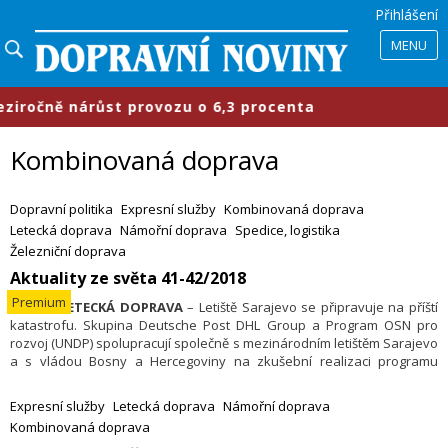
Přihlášení
MENU
čně nárůst provozu o 6,3 procenta
Kombinovaná doprava
Dopravní politika
Expresní služby
Kombinovaná doprava
Letecká doprava
Námořní doprava
Spedice, logistika
Železniční doprava
Aktuality ze světa 41-42/2018
Premium
26.10. –
LETECKÁ DOPRAVA
– Letiště Sarajevo se připravuje na příští
katastrofu. Skupina Deutsche Post DHL Group a Program OSN pro
rozvoj (UNDP) spolupracují společně s mezinárodním letištěm Sarajevo
a s vládou Bosny a Hercegoviny na zkušební realizaci programu
„Příprava letišť na katastrofu“ (GARD). Čtyřdenní workshop zhodnotil
současnou úroveň připravenosti letiště a připravuje akční plán
Expresní služby
Letecká doprava
Námořní doprava
k zajištění budoucí odolnosti. V roce 2014 země zažila největší povodně
Kombinovaná doprava
za posledních 120 let, jež zasáhly milion osob, zničily infrastrukturu,