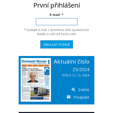
První přihlášení
E-mail: *
* Zadejte e-mail s doménou Vaší společnosti
Každý si volí své heslo sám
Aktuální číslo
25/2024
VYŠLO 12. 12. 2024
Zvětšit
Předplatit