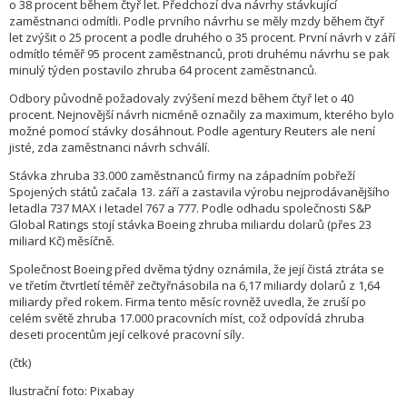
o 38 procent během čtyř let. Předchozí dva návrhy stávkující
zaměstnanci odmítli. Podle prvního návrhu se měly mzdy během čtyř
let zvýšit o 25 procent a podle druhého o 35 procent. První návrh v září
odmítlo téměř 95 procent zaměstnanců, proti druhému návrhu se pak
minulý týden postavilo zhruba 64 procent zaměstnanců.
Odbory původně požadovaly zvýšení mezd během čtyř let o 40
procent. Nejnovější návrh nicméně označily za maximum, kterého bylo
možné pomocí stávky dosáhnout. Podle agentury Reuters ale není
jisté, zda zaměstnanci návrh schválí.
Stávka zhruba 33.000 zaměstnanců firmy na západním pobřeží
Spojených států začala 13. září a zastavila výrobu nejprodávanějšího
letadla 737 MAX i letadel 767 a 777. Podle odhadu společnosti S&P
Global Ratings stojí stávka Boeing zhruba miliardu dolarů (přes 23
miliard Kč) měsíčně.
Společnost Boeing před dvěma týdny oznámila, že její čistá ztráta se
ve třetím čtvrtletí téměř zečtyřnásobila na 6,17 miliardy dolarů z 1,64
miliardy před rokem. Firma tento měsíc rovněž uvedla, že zruší po
celém světě zhruba 17.000 pracovních míst, což odpovídá zhruba
deseti procentům její celkové pracovní síly.
(čtk)
Ilustrační foto: Pixabay