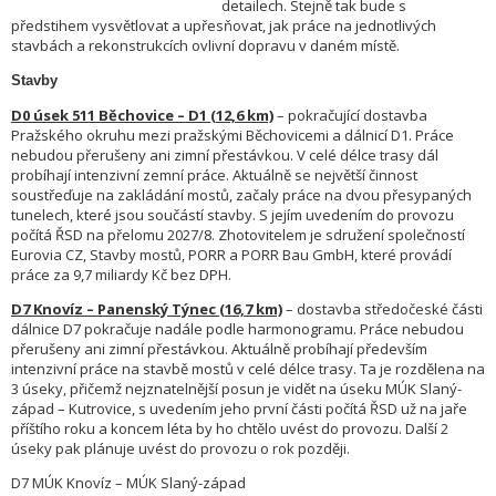
detailech. Stejně tak bude s
předstihem vysvětlovat a upřesňovat, jak práce na jednotlivých
stavbách a rekonstrukcích ovlivní dopravu v daném místě.
Stavby
D0 úsek 511 Běchovice – D1 (12,6 km)
– pokračující dostavba
Pražského okruhu mezi pražskými Běchovicemi a dálnicí D1. Práce
nebudou přerušeny ani zimní přestávkou. V celé délce trasy dál
probíhají intenzivní zemní práce. Aktuálně se největší činnost
soustřeďuje na zakládání mostů, začaly práce na dvou přesypaných
tunelech, které jsou součástí stavby. S jejím uvedením do provozu
počítá ŘSD na přelomu 2027/8. Zhotovitelem je sdružení společností
Eurovia CZ, Stavby mostů, PORR a PORR Bau GmbH, které provádí
práce za 9,7 miliardy Kč bez DPH.
D7 Knovíz – Panenský Týnec (16,7 km)
– dostavba středočeské části
dálnice D7 pokračuje nadále podle harmonogramu. Práce nebudou
přerušeny ani zimní přestávkou. Aktuálně probíhají především
intenzivní práce na stavbě mostů v celé délce trasy. Ta je rozdělena na
3 úseky, přičemž nejznatelnější posun je vidět na úseku MÚK Slaný-
západ – Kutrovice, s uvedením jeho první části počítá ŘSD už na jaře
příštího roku a koncem léta by ho chtělo uvést do provozu. Další 2
úseky pak plánuje uvést do provozu o rok později.
D7 MÚK Knovíz – MÚK Slaný-západ