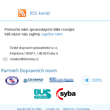
RSS kanál
Pomozte nám zpravodajství dále rozvíjet.
Váš názor nás zajímá,
napište nám!
České dopravní vydavatelství s.r.o.
Petýrkova 1959/11, 148 00 Praha 4
redakce@dnoviny.cz
Partneři Dopravních novin
BALÍKOVÉ SLUŽBY
COVID-19
SPEDICE, LOGISTIKA