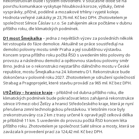
Rekonstruován bude i systém odvodnění. V současné době se na
povrchu komunikace vyskytuje hloubková koroze, výtluky, četné
vysprávky, příčné, podélné a mozaikové trhliny i vyjeté koleje.
Hodnota veřejné zakázky je 23,76 mil. Kč bez DPH. Zhotovitelem je
společnost Silnice Čáslav s.r.o. Se zahájením akce počítáme v dubnu
příštího roku, dle klimatických podmínek.
D1 most Šmejkalka
– jedna z největších výzev za posledních několik
let vstoupila do fáze demolice. Aktuálně se práce soustřeďují na
demolici poloviny mostu směr Praha a její souběžnou výstavbu.
Koncem srpna příštího roku počítá ŘSD s uvedením této poloviny do
provozu a následnou demolicí a opětovnou stavbou poloviny směr
Brno. Jedná se o rekonstrukci nejstaršího dálničního mostu v České
republice, mostu Šmejkalka na 24. kilometru D1. Rekonstrukce bude
dokončena v polovině roku 2027. Zhotovitelem je sdružení společností
Strabag a Pragoprojekt, které stavbu provádí za 965 mil. Kč bez DPH.
I/9 Želízy – hranice kraje
– přibližně od dubna příštího roku, dle
klimatických podmínek bude pokračovat letos zahájená rekonstrukce
silnice I/9 mezi obcí Želízy a hranicí Středočeského kraje, která je nyní
přerušena zimní technologickou přestávkou. V letošním roce byly
zrekonstruovány cca 2 km z trasy určené k opravě jejíž celková délka
je přibližně 11 km. S uvedením do provozu počítá ŘSD koncem léta
příštího roku. Zhotovitelem je společnost SaM silnice a mosty, která se
zavázala k provedení prací za 124,42 mil. Kč bez DPH.