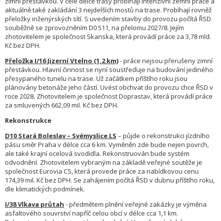
zimní přestávkou. V celé délce trasy probíhají intenzivní zemní práce a
aktuálně také zakládání 3 nejdelších mostů na trase. Probíhají rovněž
přeložky inženýrských sítí. S uvedením stavby do provozu počítá ŘSD
souběžně se zprovozněním D0 511, na přelomu 2027/8. Jejím
zhotovitelem je společnost Skanska, která provádí práce za 3,78 mld.
Kč bez DPH.
Přeložka I/16 Jizerní Vtelno (1,2 km)
- práce nejsou přerušeny zimní
přestávkou. Hlavní činnost se nyní soustřeďuje na budování jediného
přesypaného tunelu na trase. Už začátkem příštího roku jsou
plánovány betonáže jeho částí. Uvést obchvat do provozu chce ŘSD v
roce 2028. Zhotovitelem je společnost Doprastav, která provádí práce
za smluvených 662,09 mil. Kč bez DPH.
Rekonstrukce
D10 Stará Boleslav – Svémyslice LS
– půjde o rekonstrukci jízdního
pásu směr Praha v délce cca 6 km. Vyměněn zde bude nejen povrch,
ale také krajní ocelová svodidla. Rekonstruován bude systém
odvodnění. Zhotovitelem vybraným na základě veřejné soutěže je
společnost Eurovia CS, která provede práce za nabídkovou cenu
174,39 mil. Kč bez DPH. Se zahájením počítá ŘSD v dubnu příštího roku,
dle klimatických podmínek.
I/38 Vlkava průtah
- předmětem plnění veřejné zakázky je výměna
asfaltového souvrství napříč celou obcí v délce cca 1,1 km.