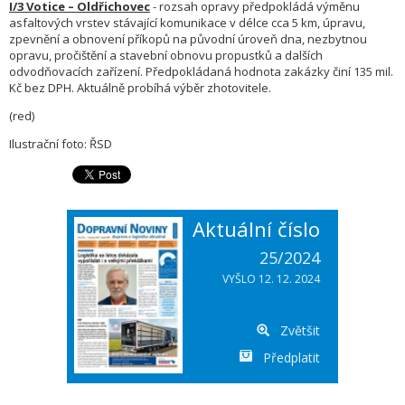
I/3 Votice – Oldřichovec
- rozsah opravy předpokládá výměnu
asfaltových vrstev stávající komunikace v délce cca 5 km, úpravu,
zpevnění a obnovení příkopů na původní úroveň dna, nezbytnou
opravu, pročištění a stavební obnovu propustků a dalších
odvodňovacích zařízení. Předpokládaná hodnota zakázky činí 135 mil.
Kč bez DPH. Aktuálně probíhá výběr zhotovitele.
(red)
Ilustrační foto: ŘSD
Aktuální číslo
25/2024
VYŠLO 12. 12. 2024
Zvětšit
Předplatit