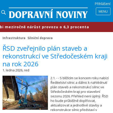
Přihlášení
MENU
ziročně nárůst provozu o 6,3 procenta
Infrastruktura
Silniční doprava
​ŘSD zveřejnilo plán staveb a
rekonstrukcí ve Středočeském kraji
na rok 2026
1. ledna 2026, red
2.1. - - S blížícím se koncem roku nabízí
Ředitelství silnic a dálnic k nahlédnutí
plán staveb a rekonstrukcí silnic ve
Středočeském kraji pro stavební
sezonu 2026. Přehled není úplný. ŘSD
ho bude průběžně doplňovat,
aktualizovat a jednotlivé stavby a
rekonstrukce silnic představí v