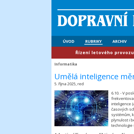
ÚVOD
RUBRIKY
ARCHIV
​Řízení letového provozu: První
Informatika
​Umělá inteligence měn
5. října 2025, red
6.10. - V po
frekventova
inteligence 
časových sc
systémům, kt
plynulost i 
technologie 