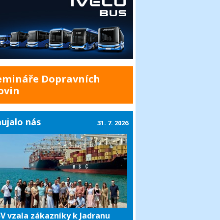
emináře Dopravních
ovin
ujalo nás
31. 7. 2026
V vzala zákazníky k Jadranu