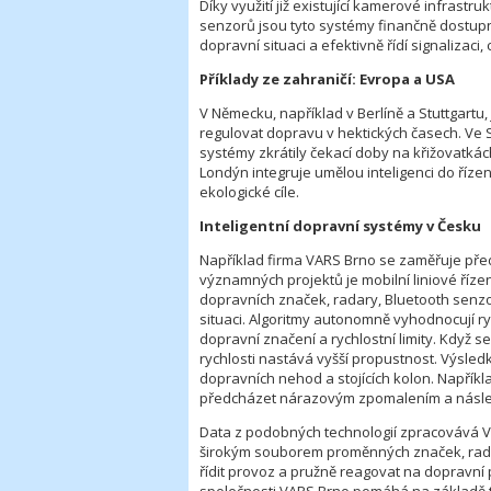
Díky využití již existující kamerové infrast
senzorů jsou tyto systémy finančně dostupn
dopravní situaci a efektivně řídí signalizaci
Příklady ze zahraničí: Evropa a USA
V Německu, například v Berlíně a Stuttgart
regulovat dopravu v hektických časech. Ve S
systémy zkrátily čekací doby na křižovatkác
Londýn integruje umělou inteligenci do říz
ekologické cíle.
Inteligentní dopravní systémy v Česku
Například firma VARS Brno se zaměřuje pře
významných projektů je mobilní liniové říz
dopravních značek, radary, Bluetooth senzory
situaci. Algoritmy autonomně vyhodnocují r
dopravní značení a rychlostní limity. Když se
rychlosti nastává vyšší propustnost. Výsledk
dopravních nehod a stojících kolon. Napřík
předcházet nárazovým zpomalením a násl
Data z podobných technologií zpracovává VAR
širokým souborem proměnných značek, radar
řídit provoz a pružně reagovat na dopravní