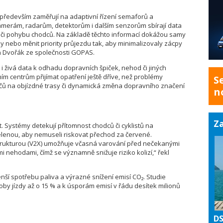
 především zaměřují na adaptivní řízení semaforů a
kamerám, radarům, detektorům i dalším senzorům sbírají data
y či pohybu chodců. Na základě těchto informací dokážou samy
y nebo měnit priority průjezdu tak, aby minimalizovaly zácpy
an Dvořák ze společnosti GOPAS.
á i živá data k odhadu dopravních špiček, nehod či jiných
m centrům přijímat opatření ještě dříve, než problémy
S
ičů na objízdné trasy či dynamická změna dopravního značení
n
Za
t. Systémy detekují přítomnost chodců či cyklistů na
zelenou, aby nemuseli riskovat přechod za červené.
trukturou (V2X) umožňuje včasná varování před nečekanými
nehodami, čímž se významně snižuje riziko kolizí,“ řekl
í spotřebu paliva a výrazné snížení emisí CO₂. Studie
 doby jízdy až o 15 % a k úsporám emisí v řádu desítek milionů
DS