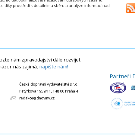
ěchto dat optimalizovat načasování údržbových zásahů.
 díky prostředí k detailnímu sběru a analýze informací nad
zte nám zpravodajství dále rozvíjet.
názor nás zajímá,
napište nám!
Partneři 
České dopravní vydavatelství s.r.o.
Petýrkova 1959/11, 148 00 Praha 4
redakce@dnoviny.cz