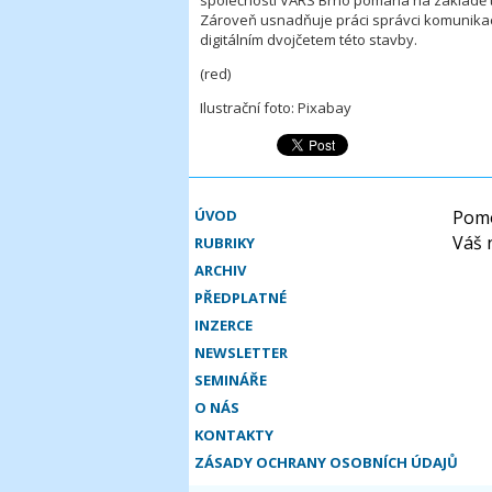
společnosti VARS Brno pomáhá na základě t
Zároveň usnadňuje práci správci komunikace
digitálním dvojčetem této stavby.
(red)
Ilustrační foto: Pixabay
ÚVOD
Pomo
Váš 
RUBRIKY
ARCHIV
PŘEDPLATNÉ
INZERCE
NEWSLETTER
SEMINÁŘE
O NÁS
KONTAKTY
ZÁSADY OCHRANY OSOBNÍCH ÚDAJŮ