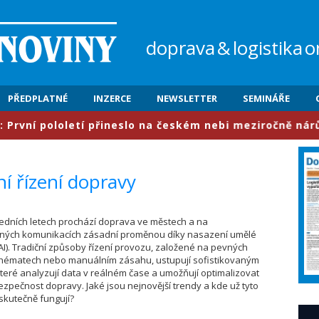
doprava
&
logistika
o
PŘEDPLATNÉ
INZERCE
NEWSLETTER
SEMINÁŘE
 pololetí přineslo na českém nebi meziročně nárůst pro
í řízení dopravy
sledních letech prochází doprava ve městech a na
ných komunikacích zásadní proměnou díky nasazení umělé
(AI). Tradiční způsoby řízení provozu, založené na pevných
hématech nebo manuálním zásahu, ustupují sofistikovaným
eré analyzují data v reálném čase a umožňují optimalizovat
bezpečnost dopravy. Jaké jsou nejnovější trendy a kde už tyto
skutečně fungují?