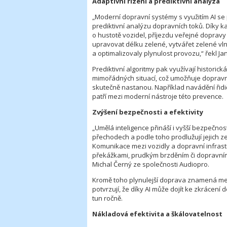
Adaptivní řízení a prediktivní analýza
„Moderní dopravní systémy s využitím AI se
prediktivní analýzu dopravních toků. Díky 
o hustotě vozidel, příjezdu veřejné doprav
upravovat délku zelené, vytvářet zelené vln
a optimalizovaly plynulost provozu,“ řekl J
Prediktivní algoritmy pak využívají historick
mimořádných situací, což umožňuje dopravní
skutečně nastanou. Například navádění řid
patří mezi moderní nástroje této prevence.
Zvýšení bezpečnosti a efektivity
„Umělá inteligence přináší i vyšší bezpečnos
přechodech a podle toho prodlužují jejich 
Komunikace mezi vozidly a dopravní infras
překážkami, prudkým brzděním či dopravními 
Michal Černý ze společnosti Audiopro.
Kromě toho plynulejší doprava znamená menš
potvrzují, že díky AI může dojít ke zkrácení
tun ročně.
Nákladová efektivita a škálovatelnost