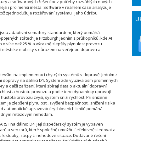
ruktury a softwarových řešení bez potřeby rozsáhlých nových
ější i pro menší města. Software v reálném čase analyzuje
, což zjednodušuje rozšiřování systému i jeho údržbu.
U
u, jsou adaptivní semafory standardem, který pomáhá
pojených státech je Pittsburgh jedním z průkopníků, kde AI
h o více než 25 % a výrazně zlepšily plynulost provozu.
ení městské mobility s důrazem na veřejnou dopravu a
devším na implementaci chytrých systémů v dopravě. Jedním z
ení dopravy na dálnici D1. Systém zde využívá osm proměnných
 a další zařízení, které sbírají data o aktuální dopravní
ychlost a hustotu provozu a podle toho dynamicky upravují
 hustota provozu zvýší, systém sníží rychlost. Při snížené
em je zlepšení plynulosti, zvýšení bezpečnosti, snížení rizika
lad automatické upravování rychlostních limitů pomáhá
edným řetězovým nehodám.
S i na dálnici D4. Její dispečerský systém je vybaven
ů a senzorů, které společně umožňují efektivně sledovat a
 přestupky, zácpy či nehodové situace. Dodávané řešení