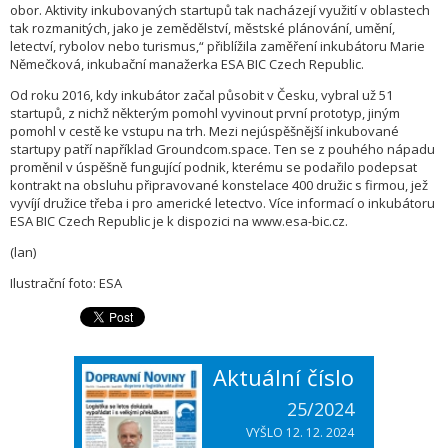
obor. Aktivity inkubovaných startupů tak nacházejí využití v oblastech
tak rozmanitých, jako je zemědělství, městské plánování, umění,
letectví, rybolov nebo turismus,“ přiblížila zaměření inkubátoru Marie
Němečková, inkubační manažerka ESA BIC Czech Republic.
Od roku 2016, kdy inkubátor začal působit v Česku, vybral už 51
startupů, z nichž některým pomohl vyvinout první prototyp, jiným
pomohl v cestě ke vstupu na trh. Mezi nejúspěšnější inkubované
startupy patří například Groundcom.space. Ten se z pouhého nápadu
proměnil v úspěšně fungující podnik, kterému se podařilo podepsat
kontrakt na obsluhu připravované konstelace 400 družic s firmou, jež
vyvíjí družice třeba i pro americké letectvo. Více informací o inkubátoru
ESA BIC Czech Republic je k dispozici na www.esa-bic.cz.
(lan)
Ilustrační foto: ESA
Aktuální číslo
25/2024
VYŠLO 12. 12. 2024