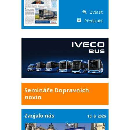
Zvětšit
Předplatit
Semináře Dopravních
novin
Zaujalo nás
10. 8. 2026