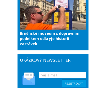
Brněnské muzeum s dopravním
podnikem odkryje historii
zastávek
UKÁZKOVÝ NEWSLETTER