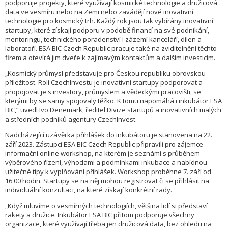
podporuje projekty, které využívají kosmické technologie a družicová
data ve vesmíru nebo na Zemi nebo zavádějí nové inovativní
technologie pro kosmický trh. Každý rok jsou tak vybírány inovativní
startupy, které získají podporu v podobě financí na své podnikání,
mentoringu, technického poradenství i zázemí kanceláří, dílen a
laboratoří. ESA BIC Czech Republic pracuje také na zviditelnění těchto
firem a otevírá jim dveře k zajímavým kontaktům a dalším investicím.
„Kosmický průmysl představuje pro Českou republiku obrovskou
příležitost. Rolí CzechInvestu je inovativní startupy podporovat a
propojovat je s investory, průmyslem a vědeckými pracovišti, se
kterými by se samy spojovaly těžko. K tomu napomáhá i inkubátor ESA
BIC,” uvedl Ivo Denemark, ředitel Divize startupů a inovativních malých
a středních podniků agentury CzechInvest.
Nadcházející uzávěrka přihlášek do inkubátoru je stanovena na 22.
září 2023. Zástupci ESA BIC Czech Republic připravili pro zájemce
informační online workshop, na kterém je seznámí s průběhem
výběrového řízení, výhodami a podmínkami inkubace a nabídnou
užitečné tipy k vyplňování přihlášek. Workshop proběhne 7. září od
16:00 hodin. Startupy se na něj mohou registrovat či se přihlásit na
individuální konzultaci, na které získají konkrétní rady.
„Když mluvíme o vesmírných technologiích, většina lidí si představí
rakety a družice. Inkubátor ESA BIC přitom podporuje všechny
organizace, které využívají třeba jen družicová data, bez ohledu na