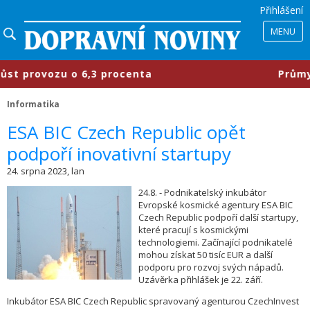
Přihlášení
MENU
provozu o 6,3 procenta
​Průmyslov
Informatika
​ESA BIC Czech Republic opět
podpoří inovativní startupy
24. srpna 2023, lan
24.8. - Podnikatelský inkubátor
Evropské kosmické agentury ESA BIC
Czech Republic podpoří další startupy,
které pracují s kosmickými
technologiemi. Začínající podnikatelé
mohou získat 50 tisíc EUR a další
podporu pro rozvoj svých nápadů.
Uzávěrka přihlášek je 22. září.
Inkubátor ESA BIC Czech Republic spravovaný agenturou CzechInvest