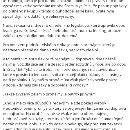
technologii, která je pro danou zakázku optimální), právě v této době
vycházíme vstříc potřebám mnoha firem. Myslím si, že posun poptávky
od přímého nákupu k těmto dlouhodobě jasně kalkulovatelným
specifickým produktům je velmi výrazný.
Navíc zákazníci si dnes i s ohledem na legislativu, která upravila dobu
leasingu na šedesát měsíců, nebudou brát auta na leasing, protože
zakázku na tak dlouhou dobu nikdo nemá.
Pro omezení podnikatelského rizika je potom pronájem, který je
nastaven přesně na danou zakázku, naprosto ideální.
A to nemluvím ani o flexibilitě pronájmu – dopravci si dnes běžně
najímají vozidla sice jen na deset či jedenáct týdnů v roce, ale po dobu
tří či čtyř let. Týká se to třeba firem orientovaných na stavebnictví,
které v prosinci a lednu nejezdí a nechtějí platit náklady za leasing a
další poplatky. Díky našim pronájmům však platí za vozidla pouze
v době, kdy mají zakázky a odpovídající výnosy.“
„Takže zvýšený zájem o pronájmy je patrný již nyní?“
„Ano, a má to více důvodů. Především je zde pokles výroby
v automobilovém průmyslu, který se projevuje i tím, že mnozí dopravci
nemají práci. Na druhé straně se však v tomto oboru objevují
i jednorázové zakázky, které trvají třeba jen čtrnáct dní. Samozřejmě
na tak krátkou dobu si nikdo vozidlo nekoupí, ale přepustit zakázku
jinému dopravci je riskantní, a tak mnozí ,megadopravci‘, kteří se