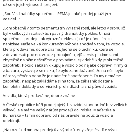
už se v jejich výnosech projeví.“
„Součástí nabídky společnosti PEMA je také prodej použitých
vozidel…“
„Loni obecně v tomto segmentu trh výrazně rostl, ale letos v srpnu již
byl v celkových statistikách patrný dramatický pokles. U naší
společnosti prodeje tak výrazně neklesají, což je dáno tím, co
nabízíme. Naše velká konkurenční výhoda spočívá v tom, že vozidla,
která prodáváme, dobře známe. Jedná se o techniku, která se
z devadesáti procent vrací z pronájmů a jejíž servis platíme sami –
zbytečně na něm nešetříme a provádíme jej v době, kdy je skutečně
zapotřebí. Pokud zákazník kupuje vozidlo od nějaké dopravní firmy či
z bazaru, vystavuje se riziku, že bylo zanedbávané, že na něm bylo
něco vyměněno nebo že je nadměrně opotřebené. To my nemáme
zapotřebí, naopak zakládáme si na tom, že zákazník dostane
kompletní doklady o servisních prohlídkách a zná původ vozidla.
Vozidla, která prodáváme, dobře známe
V České republice běží prodej ojetých vozidel standardně bez velkých
výkyvů, ale máme velký nárůst prodejů do Polska, Maďarska a
Bulharska – tamní dopravci od nás pravidelně použitá vozidla
odebírají.“
„Na rozdíl od mnoha prodejců a výrobců tedy zřejmě vidíte vývoj