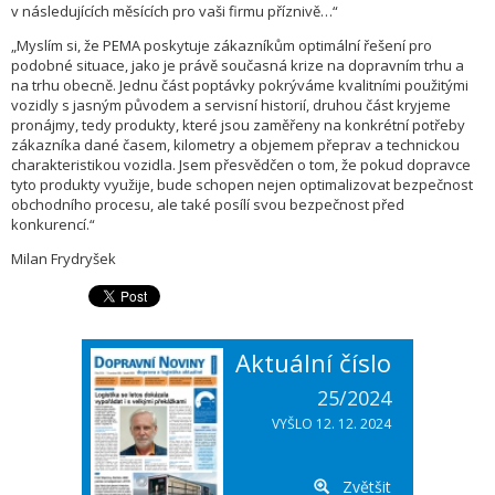
v následujících měsících pro vaši firmu příznivě…“
„Myslím si, že PEMA poskytuje zákazníkům optimální řešení pro
podobné situace, jako je právě současná krize na dopravním trhu a
na trhu obecně. Jednu část poptávky pokrýváme kvalitními použitými
vozidly s jasným původem a servisní historií, druhou část kryjeme
pronájmy, tedy produkty, které jsou zaměřeny na konkrétní potřeby
zákazníka dané časem, kilometry a objemem přeprav a technickou
charakteristikou vozidla. Jsem přesvědčen o tom, že pokud dopravce
tyto produkty využije, bude schopen nejen optimalizovat bezpečnost
obchodního procesu, ale také posílí svou bezpečnost před
konkurencí.“
Milan Frydryšek
Aktuální číslo
25/2024
VYŠLO 12. 12. 2024
Zvětšit