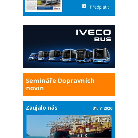
Předplatit
Semináře Dopravních
novin
Zaujalo nás
31. 7. 2026