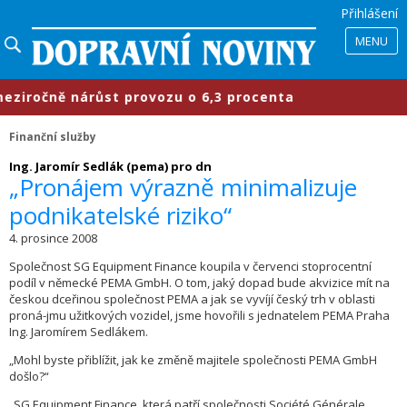
Přihlášení
MENU
čně nárůst provozu o 6,3 procenta
Finanční služby
Ing. Jaromír Sedlák (pema) pro dn
„Pronájem výrazně minimalizuje
podnikatelské riziko“
4. prosince 2008
Společnost SG Equipment Finance koupila v červenci stoprocentní
podíl v německé PEMA GmbH. O tom, jaký dopad bude akvizice mít na
českou dceřinou společnost PEMA a jak se vyvíjí český trh v oblasti
proná-jmu užitkových vozidel, jsme hovořili s jednatelem PEMA Praha
Ing. Jaromírem Sedlákem.
„Mohl byste přiblížit, jak ke změně majitele společnosti PEMA GmbH
došlo?“
„SG Equipment Finance, která patří společnosti Société Générale,