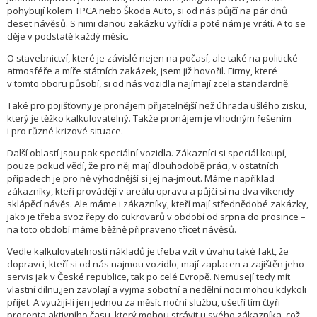
pohybují kolem TPCA nebo Škoda Auto, si od nás půjčí na pár dnů
deset návěsů. S nimi danou zakázku vyřídí a poté nám je vrátí. A to se
děje v podstatě každý měsíc.
O stavebnictví, které je závislé nejen na počasí, ale také na politické
atmosféře a míře státních zakázek, jsem již hovořil. Firmy, které
v tomto oboru působí, si od nás vozidla najímají zcela standardně.
Také pro pojišťovny je pronájem přijatelnější než úhrada ušlého zisku,
který je těžko kalkulovatelný. Takže pronájem je vhodným řešením
i pro různé krizové situace.
Další oblastí jsou pak speciální vozidla. Zákazníci si speciál koupí,
pouze pokud vědí, že pro něj mají dlouhodobě práci, v ostatních
případech je pro ně výhodnější si jej na-jmout. Máme například
zákazníky, kteří provádějí v areálu opravu a půjčí si na dva víkendy
sklápěcí návěs. Ale máme i zákazníky, kteří mají střednědobé zakázky,
jako je třeba svoz řepy do cukrovarů v období od srpna do prosince –
na toto období máme běžně připraveno třicet návěsů.
Vedle kalkulovatelnosti nákladů je třeba vzít v úvahu také fakt, že
dopravci, kteří si od nás najmou vozidlo, mají zaplacen a zajištěn jeho
servis jak v České republice, tak po celé Evropě. Nemusejí tedy mít
vlastní dílnu,jen zavolají a vyjma sobotní a nedělní noci mohou kdykoli
přijet. A využijí-li jen jednou za měsíc noční službu, ušetří tím čtyři
procenta aktivního času, který mohou strávit u svého zákazníka, což