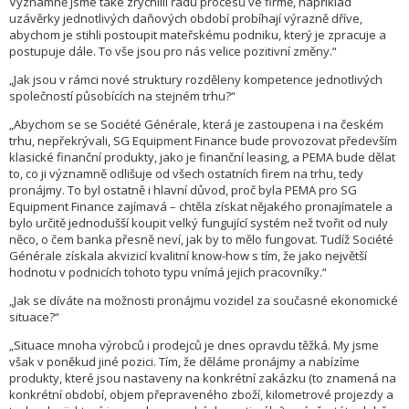
Významně jsme také zrychlili řadu procesů ve firmě, například
uzávěrky jednotlivých daňových období probíhají výrazně dříve,
abychom je stihli postoupit mateřskému podniku, který je zpracuje a
postupuje dále. To vše jsou pro nás velice pozitivní změny.“
„Jak jsou v rámci nové struktury rozděleny kompetence jednotlivých
společností působících na stejném trhu?“
„Abychom se se Société Générale, která je zastoupena i na českém
trhu, nepřekrývali, SG Equipment Finance bude provozovat především
klasické finanční produkty, jako je finanční leasing, a PEMA bude dělat
to, co ji významně odlišuje od všech ostatních firem na trhu, tedy
pronájmy. To byl ostatně i hlavní důvod, proč byla PEMA pro SG
Equipment Finance zajímavá – chtěla získat nějakého pronajímatele a
bylo určitě jednodušší koupit velký fungující systém než tvořit od nuly
něco, o čem banka přesně neví, jak by to mělo fungovat. Tudíž Société
Générale získala akvizicí kvalitní know-how s tím, že jako největší
hodnotu v podnicích tohoto typu vnímá jejich pracovníky.“
„Jak se díváte na možnosti pronájmu vozidel za současné ekonomické
situace?“
„Situace mnoha výrobců i prodejců je dnes opravdu těžká. My jsme
však v poněkud jiné pozici. Tím, že děláme pronájmy a nabízíme
produkty, které jsou nastaveny na konkrétní zakázku (to znamená na
konkrétní období, objem přepraveného zboží, kilometrové projezdy a