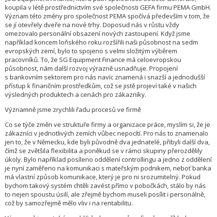
koupila v létě prostřednictvím své společnosti GEFA firmu PEMA GmbH.
Význam této změny pro společnost PEMA spočívá především v tom, že
se jí otevřely dveře na nové trhy. Doposud nás v růstu vždy
omezovalo personální obsazení nových zastoupení. Když jsme
například koncem loňského roku rozšířili naši působnost na sedm
evropských zemí, bylo to spojeno s velmi složitým výběrem
pracovníků. To, že SG Equipment Finance má celoevropskou
působnost, nám další rozvoj výrazně usnadňuje. Propojení
s bankovním sektorem pro nás navíc znamená i snazší a jednodušší
přístup k finančním prostředkům, což se jistě projeví také v našich
výsledných produktech a cenách pro zákazníky.
Významně jsme zrychlili řadu procesů ve firmě
Co se týče změn ve struktuře firmy a organizace práce, myslím si, že je
zákazníci v jednotlivých zemích vůbec nepocítí. Pro nás to znamenalo
jen to, že v Německu, kde byli původně dva jednatelé, přibyli další dva,
čímž se zvětšila flexibilita a poněkud se v rámci skupiny přerozdělily
úkoly. Bylo například posíleno oddělení controllingu a jedno z oddělení
je nyní zaměřeno na komunikaci s mateřským podnikem, neboť banka
má vlastní způsob komunikace, který je pro ni srozumitelný. Pokud
bychom takový systém chtěli zavést přímo v pobočkách, stálo by nás
to nejen spoustu úsilí, ale zřejmě bychom museli posílit i personálně,
což by samozřejmě mělo vliv i na rentabilitu.