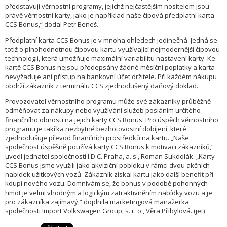
představují věrnostní programy, jejichž nejčastějším nositelem jsou
právě věrnostní karty, jako je například naše čipová předplatní karta
CCS Bonus,“ dodal Petr Beneš.
Předplatní karta CCS Bonus je v mnoha ohledech jedinečná. Jedná se
totiž o plnohodnotnou čipovou kartu využívající nejmodernější čipovou
technologii, která umožňuje maximální variabilitu nastavení karty. Ke
kartě CCS Bonus nejsou předepsány žádné měsíční poplatky a karta
nevyžaduje ani přístup na bankovní účet držitele. Při každém nákupu
obdrží zákazník z terminálu CCS zjednodušený daňový doklad.
Provozovatel věrnostního programu může své zákazníky průběžně
odměňovat za nákupy nebo využívání služeb posláním určitého
finančního obnosu na jejich karty CCS Bonus. Pro úspěch věrnostního
programu je takřka nezbytné bezhotovostní dobíjení, které
zjednodušuje převod finančních prostředků na kartu. „Naše
společnost úspěšně používá karty CCS Bonus k motivaci zákazníků,“
uvedl jednatel společnosti I.D.C. Praha, a. s., Roman Sukdolák. „Karty
CCS Bonus jsme využili jako akviziční pobídku v rámci dvou akčních
nabídek užitkových vozů. Zákazník získal kartu jako další benefit při
koupi nového vozu. Domnívám se, že bonus v podobě pohonných
hmot je velmi vhodným a logickým zatraktivněním nabídky vozu a je
pro zákazníka zajímavý,“ doplnila marketingová manažerka
společnosti Import Volkswagen Group, s. r. o., Věra Přibylová. (jet)