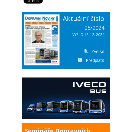
Aktuální číslo
25/2024
VYŠLO 12. 12. 2024
Zvětšit
Předplatit
Semináře Dopravních