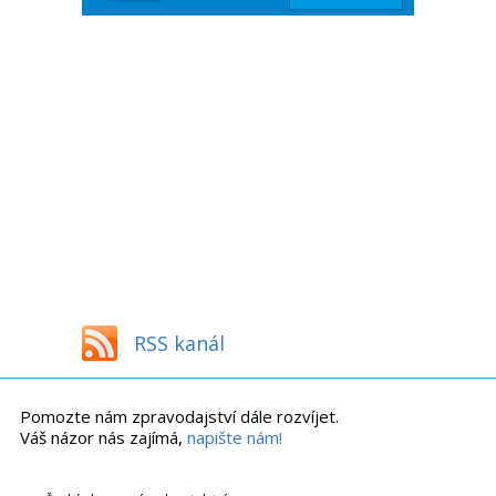
RSS kanál
Pomozte nám zpravodajství dále rozvíjet.
Váš názor nás zajímá,
napište nám!