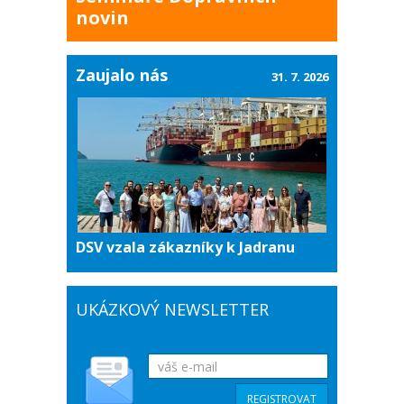
novin
Zaujalo nás
31. 7. 2026
DSV vzala zákazníky k Jadranu
UKÁZKOVÝ NEWSLETTER