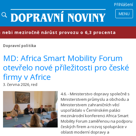
Přihlášení
MENU
bi meziročně nárůst provozu o 6,3 procenta
Dopravní politika
​MD: Africa Smart Mobility Forum
otevřelo nové příležitosti pro české
firmy v Africe
3. června 2026, red
4.6. - Ministerstvo dopravy společně s
Ministerstvem průmyslu a obchodu a
Ministerstvem zahraničních věcí
uspořádalo v Černínském paláci
mezinárodní konferenci Africa Smart
Mobility Forum zaměřenou na podporu
českých firem a rozvoj spolupráce v
oblasti moderní dopravy a