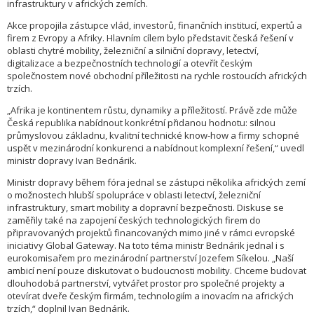
infrastruktury v afrických zemích.
Akce propojila zástupce vlád, investorů, finančních institucí, expertů a
firem z Evropy a Afriky. Hlavním cílem bylo představit česká řešení v
oblasti chytré mobility, železniční a silniční dopravy, letectví,
digitalizace a bezpečnostních technologií a otevřít českým
společnostem nové obchodní příležitosti na rychle rostoucích afrických
trzích.
„Afrika je kontinentem růstu, dynamiky a příležitostí. Právě zde může
Česká republika nabídnout konkrétní přidanou hodnotu: silnou
průmyslovou základnu, kvalitní technické know-how a firmy schopné
uspět v mezinárodní konkurenci a nabídnout komplexní řešení,“ uvedl
ministr dopravy Ivan Bednárik.
Ministr dopravy během fóra jednal se zástupci několika afrických zemí
o možnostech hlubší spolupráce v oblasti letectví, železniční
infrastruktury, smart mobility a dopravní bezpečnosti. Diskuse se
zaměřily také na zapojení českých technologických firem do
připravovaných projektů financovaných mimo jiné v rámci evropské
iniciativy Global Gateway. Na toto téma ministr Bednárik jednal i s
eurokomisařem pro mezinárodní partnerství Jozefem Síkelou. „Naší
ambicí není pouze diskutovat o budoucnosti mobility. Chceme budovat
dlouhodobá partnerství, vytvářet prostor pro společné projekty a
otevírat dveře českým firmám, technologiím a inovacím na afrických
trzích,“ doplnil Ivan Bednárik.