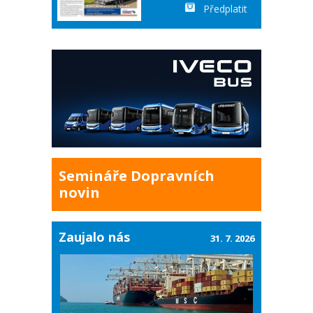
Předplatit
Semináře Dopravních
novin
Zaujalo nás
31. 7. 2026