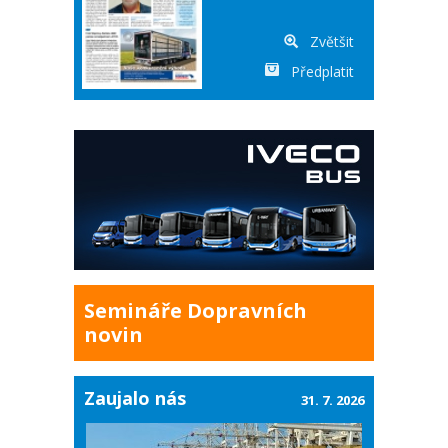
Zvětšit
Předplatit
Semináře Dopravních
novin
Zaujalo nás
31. 7. 2026