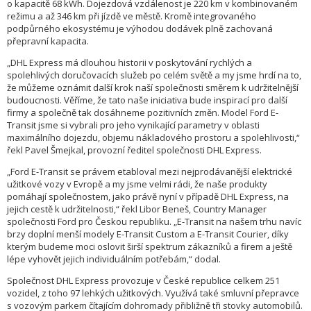
o kapacitě 68 kWh. Dojezdová vzdálenost je 220 km v kombinovaném
režimu a až 346 km při jízdě ve městě. Kromě integrovaného
podpůrného ekosystému je výhodou dodávek plně zachovaná
přepravní kapacita.
„DHL Express má dlouhou historii v poskytování rychlých a
spolehlivých doručovacích služeb po celém světě a my jsme hrdí na to,
že můžeme oznámit další krok naší společnosti směrem k udržitelnější
budoucnosti. Věříme, že tato naše iniciativa bude inspirací pro další
firmy a společně tak dosáhneme pozitivních změn. Model Ford E-
Transit jsme si vybrali pro jeho vynikající parametry v oblasti
maximálního dojezdu, objemu nákladového prostoru a spolehlivosti,“
řekl Pavel Šmejkal, provozní ředitel společnosti DHL Express.
„Ford E-Transit se právem etabloval mezi nejprodávanější elektrické
užitkové vozy v Evropě a my jsme velmi rádi, že naše produkty
pomáhají společnostem, jako právě nyní v případě DHL Express, na
jejich cestě k udržitelnosti,“ řekl Libor Beneš, Country Manager
společnosti Ford pro Českou republiku. „E-Transit na našem trhu navíc
brzy doplní menší modely E-Transit Custom a E-Transit Courier, díky
kterým budeme moci oslovit širší spektrum zákazníků a firem a ještě
lépe vyhovět jejich individuálním potřebám,“ dodal.
Společnost DHL Express provozuje v České republice celkem 251
vozidel, z toho 97 lehkých užitkových. Využívá také smluvní přepravce
s vozovým parkem čítajícím dohromady přibližně tři stovky automobilů.