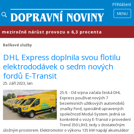
Přihlášení
MENU
ziročně nárůst provozu o 6,3 procenta
Balíkové služby
​DHL Express doplnila svou flotilu
elektrododávek o sedm nových
fordů E-Transit
25. září 2023, lan
25.9. - Od srpna začala česká DHL
Express používat nových 7
bezemisních užitkových automobilů
značky Ford, speciálně upravených
společností Modul-System. Jedná se
konkrétně o vozy E-Transit v provedení
Trend 350 L3H3, tedy s dostatečným
úložným prostorem. Elektromotor o výkonu 135 kW napájí akumulátor