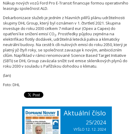
Nákup nových vozů Ford Pro E-Transit financuje formou operativního
leasingu společnost ALD.
Dekarbonizace služeb je jedním z hlavních pilířů plánu udržitelnosti
skupiny DHL Group, který byl oznámen v 1. čtvrtletí 2021. Skupina
investuje do roku 2030 celkem 7 miliard eur (Opex a Capex) do
opatření ke snížení emisí CO
. Prostředky půjdou zejména na
2
elektrifikaci flotily dodávek, udržitelná letecká paliva a klimaticky
neutrální budovy. Na cestě k cíli nulových emisí do roku 2050, který je
platný již čtyři roky, se společnost zavazuje k novým, ambiciózním
cílům. Například v rámci renomované Science Based Target Initiative
(SBTi) se DHL Group zavázala snížit své emise skleníkových plynů do
roku 2030 v souladu s Pařížskou dohodou o klimatu.
(lan)
Foto: DHL
Aktuální číslo
25/2024
VYŠLO 12. 12. 2024