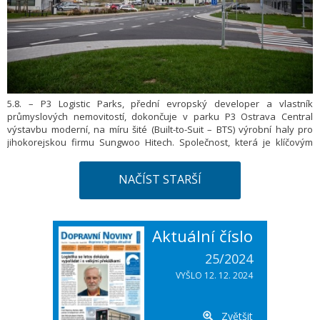
5.8. – P3 Logistic Parks, přední evropský developer a vlastník
průmyslových nemovitostí, dokončuje v parku P3 Ostrava Central
výstavbu moderní, na míru šité (Built-to-Suit – BTS) výrobní haly pro
jihokorejskou firmu Sungwoo Hitech. Společnost, která je klíčovým
dodavatelem karoserií pro automobilový průmysl, reaguje na nárůst
zakázek a nové projekty strategickým rozšířením svých výrobních
NAČÍST STARŠÍ
kapacit. Technologické centrum o celkové ploše 32 600 m² a primárním
zaměřením na výrobu lisovaných a svařovaných autodílů představuje
pro P3 Ostrava Central nejen další etapu rozvoje parku, ale i první
zdejší výstavbu na míru moderní průmyslové výrobě.
Aktuální číslo
25/2024
VYŠLO 12. 12. 2024
Zvětšit