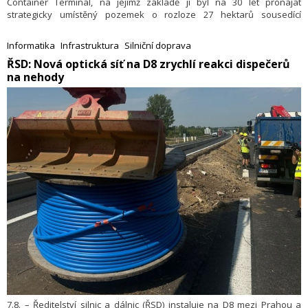
Container Terminal, na jejímž základě jí byl na 30 let pronajat
strategicky umístěný pozemek o rozloze 27 hektarů sousedící
s hlubokovodním terminálem T2 společnosti Baltic Hub.
Informatika
Infrastruktura
Silniční doprava
​ŘSD: Nová optická síť na D8 zrychlí reakci dispečerů
na nehody
7.8. – Ředitelství silnic a dálnic (ŘSD) instaluje na D8 mezi Prahou a