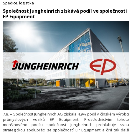
i pravidelné linky sběrné služby do svého Eurohubu v německém
Spedice, logistika
Überherrnu poblíž francouzských hranic. Celkem tak Dachser Czech
​Společnost Jungheinrich získává podíl ve společnosti
Republic každý den vypravuje na tento největší trh Evropy
EP Equipment
25 přímých linek.
7.8. – Společnost Jungheinrich AG získala 4,9% podíl v čínském výrobci
průmyslových vozíků EP Equipment. Prostřednictvím tohoto
menšinového podílu společnost Jungheinrich prohlubuje svou
strategickou spolupráci se společností EP Equipment a činí tak další