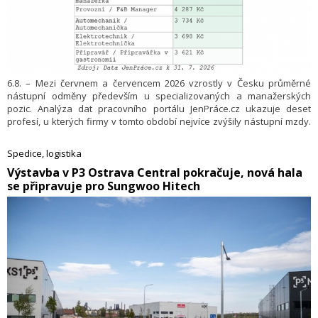
6.8. – Mezi červnem a červencem 2026 vzrostly v Česku průměrné
nástupní odměny především u specializovaných a manažerských
pozic. Analýza dat pracovního portálu JenPráce.cz ukazuje deset
profesí, u kterých firmy v tomto období nejvíce zvýšily nástupní mzdy.
V čele stojí manažeři a manažerky v gastronomii, jejichž průměrná
nástupní odměna vzrostla o 29,1 % na 45 100 Kč. Výrazně si ale
Spedice, logistika
polepšili také zástupci vedoucích manažerů i specialisté v IT,
​Výstavba v P3 Ostrava Central pokračuje, nová hala
zemědělství a autoopravárenství.
se připravuje pro Sungwoo Hitech