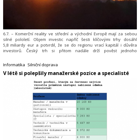
6.7. – Komerční reality ve střední a východní Evropě mají za sebou
silné pololetí. Objem investic napříč šesti klíčovými trhy dosáhl
5,8 miliardy eur a potvrdil, že se do regionu vrací kapitál i důvěra
investorů. Český trh si přitom nadále drží pověst jednoho
z nejbezpečnějších investičních prostředí ve střední Evropě, což
potvrzují i jedny z nejnižších výnosů prémiových nemovitostí v regionu.
Informatika
Silniční doprava
Český kapitál zároveň stále výrazněji expanduje do zahraničí.
​V létě si polepšily manažerské pozice a specialisté
Nejvýrazněji je to vidět v Polsku, kde čeští investoři předstihli svou
aktivitou německý i americký kapitál.