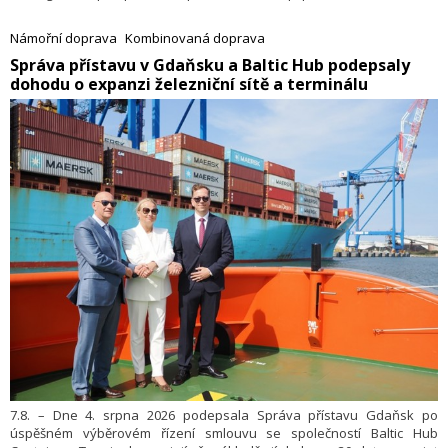
krok v rámci realizace své Strategie 2030+.
Námořní doprava
Kombinovaná doprava
​Správa přístavu v Gdaňsku a Baltic Hub podepsaly
dohodu o expanzi železniční sítě a terminálu
7.8. – Dne 4. srpna 2026 podepsala Správa přístavu Gdaňsk po
úspěšném výběrovém řízení smlouvu se společností Baltic Hub