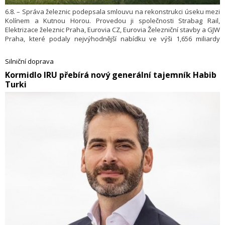
6.8. – Správa železnic podepsala smlouvu na rekonstrukci úseku mezi
Kolínem a Kutnou Horou. Provedou ji společnosti Strabag Rail,
Elektrizace železnic Praha, Eurovia CZ, Eurovia Železniční stavby a GJW
Praha, které podaly nejvýhodnější nabídku ve výši 1,656 miliardy
korun. To je o více než pětinu nižší cena, než byl cenový strop. Vlaky
mezi dvěma významnými centry středních Čech výrazně zrychlí, díky
Silniční doprava
nové propojce se už nebudou blokovat se spoji na koridoru.
​Kormidlo IRU přebírá nový generální tajemník Habib
Turki