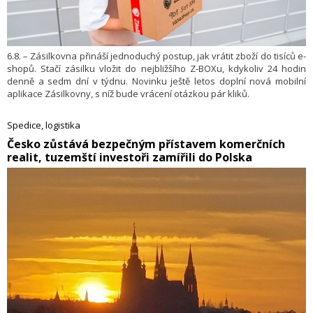
6.8. – Zásilkovna přináší jednoduchý postup, jak vrátit zboží do tisíců e-
shopů. Stačí zásilku vložit do nejbližšího Z-BOXu, kdykoliv 24 hodin
denně a sedm dní v týdnu. Novinku ještě letos doplní nová mobilní
aplikace Zásilkovny, s níž bude vrácení otázkou pár kliků.
Spedice, logistika
​Česko zůstává bezpečným přístavem komerčních
realit, tuzemští investoři zamířili do Polska