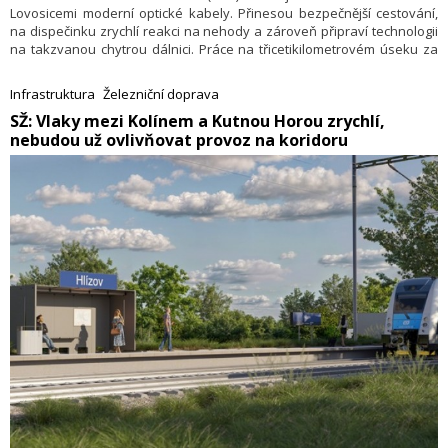
Lovosicemi moderní optické kabely. Přinesou bezpečnější cestování,
na dispečinku zrychlí reakci na nehody a zároveň připraví technologii
na takzvanou chytrou dálnici. Práce na třicetikilometrovém úseku za
398 milionů korun bez DPH, jejichž součástí je i výměna svodidel,
skončí v polovině září.
Infrastruktura
Železniční doprava
​SŽ: Vlaky mezi Kolínem a Kutnou Horou zrychlí,
nebudou už ovlivňovat provoz na koridoru