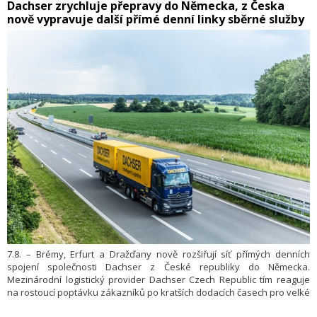
​Dachser zrychluje přepravy do Německa, z Česka
nově vypravuje další přímé denní linky sběrné služby
7.8. – Brémy, Erfurt a Dražďany nově rozšiřují síť přímých denních
spojení společnosti Dachser z České republiky do Německa.
Mezinárodní logistický provider Dachser Czech Republic tím reaguje
na rostoucí poptávku zákazníků po kratších dodacích časech pro velké
i menší objemy zboží. Vedle nových destinací Dachser posílil