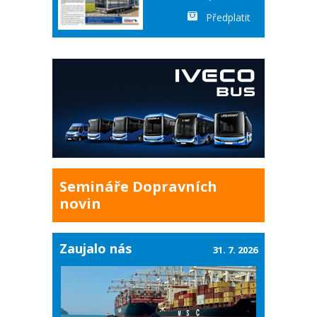
Předplatit
Semináře Dopravních
novin
Zaujalo nás
31. 7. 2026