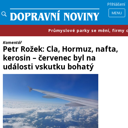
Přihlášení
MENU
růmyslové parky se mění, firmy chtějí menší prostory, s
​Komentář
Petr Rožek: Cla, Hormuz, nafta,
kerosin – červenec byl na
události vskutku bohatý